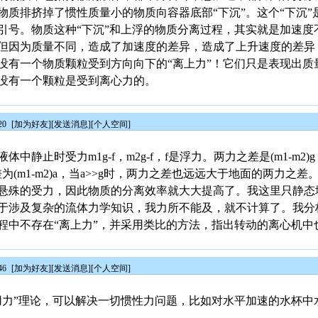
物质排挤掉了惯性质量小的物质向容器底部“下沉”。这个“下沉”
引号。物质这种“下沉”和上浮的物质分离过程，其实就是加速度
但因为质量不同，造成了加速度的差异，造成了上升速度的差异
没有一个物质颗粒受到方向向下的“离上力”！它们只是表现出质
没有一个颗粒是受到离心力的。
20
[
加为好友
][
发送消息
][
个人空间
]
中静止时受力m1g-f，m2g-f，f是浮力。两力之差是(m1-m2
为(m1-m2)a，当a>>g时，两力之差也远远大于地面的两力之
悬殊的受力，因此物质的分离效率就大大提高了。我这里只静态
于涉及复杂的流体力学知识，我力所不能及，就不计算了。我分
程中不存在“离上力”，并采用类比的方法，指出转动的离心机中
46
[
加为好友
][
发送消息
][
个人空间
]
用力”理论，可以解决一切惯性力问题，比如对水平加速的水杯中