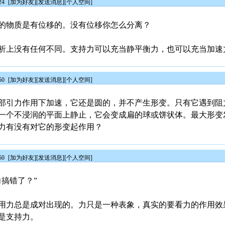
24
[
加为好友
][
发送消息
][
个人空间
]
的物质是有位移的。没有位移你怎么分离？
析上没有任何不同。支持力可以充当静平衡力，也可以充当加速
50
[
加为好友
][
发送消息
][
个人空间
]
部引力作用下加速，它还是圆的，并不产生形变。只有它遇到阻
一个不浸润的平面上静止，它会变成扁的球或饼状体。最大形变
力有没有对它的形变起作用？
50
[
加为好友
][
发送消息
][
个人空间
]
搞错了？”
用力总是成对出现的。力只是一种表象，真实的要看力的作用效
是支持力。