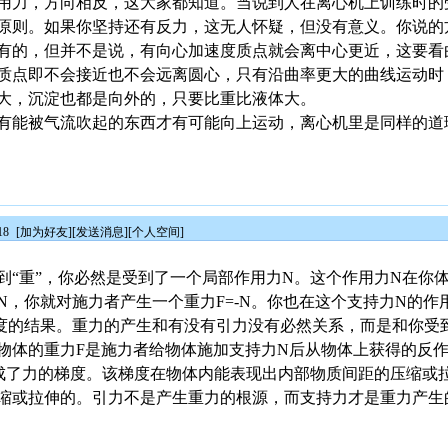
用力，方向相反，这大家都知道。当说到人在离心机上训练时的
原则。如果你坚持还有反力，这无人怀疑，但没有意义。你说的
有的，但并不是说，有向心加速度质点就会离中心更近，这要看
质点即不会接近也不会远离圆心，只有沿曲率更大的曲线运动时
大，沉淀也都是向外的，只要比重比液体大。
有能被气流吹起的东西才有可能向上运动，离心机里是同样的道
18
[
加为好友
][
发送消息
][
个人空间
]
到“重”，你必然是受到了一个局部作用力N。这个作用力N在你
N，你就对施力者产生一个重力F=-N。你也在这个支持力N的作
度的结果。重力的产生和有没有引力没有必然关系，而是和你受
物体的重力F是施力者给物体施加支持力N后从物体上获得的反作用
形成了力的梯度。该梯度在物体内能表现出内部物质间距的压缩或
缩或拉伸的。引力不是产生重力的根源，而支持力才是重力产生
。