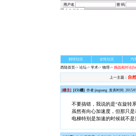
财经社区
女性社区
汽
西陆首页
->
论坛
->
学术
-> 物理->
挑战相对论
[h
自然
上一主题：
[楼主]
[151楼]
作者:
jiuguang
发表时间: 2015/07/
不要搞错，我说的是“在旋转
虽然有向心加速度，但那只是
电梯特别是加速的时候就不是