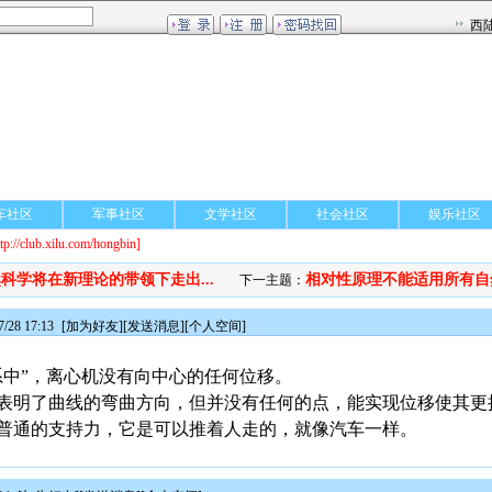
车社区
军事社区
文学社区
社会社区
娱乐社区
ttp://club.xilu.com/hongbin]
科学将在新理论的带领下走出...
相对性原理不能适用所有自
下一主题：
28 17:13
[
加为好友
][
发送消息
][
个人空间
]
系中”，离心机没有向中心的任何位移。
表明了曲线的弯曲方向，但并没有任何的点，能实现位移使其更
普通的支持力，它是可以推着人走的，就像汽车一样。