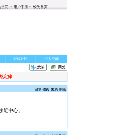
游戏社区
个人空间
然定律
回复
修改
来源
删除
接近中心。