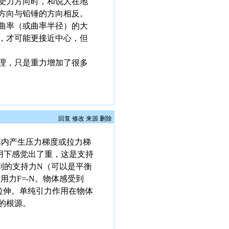
受力方向时，和说人在地
方向与铅锤的方向相反。
曲率（或曲率半径）的大
，才可能更接近中心，但
理，只是重力增加了很多
回复
修改
来源
删除
体内产生压力梯度或拉力梯
用下感觉出了重，这是支持
到的支持力N（可以是平衡
力F=-N。物体感受到
拉伸。单纯引力作用在物体
的根源。