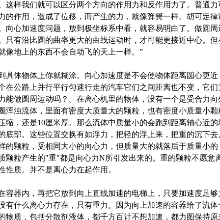
。这样我们就可以区分两个方向的作用力和反作用力了。普通力
力的作用，造成了位移，而产生的力，就像弹簧一样。胡可定律
。向心加速度问题，放到极坐标系中看，就容易明白了。做圆周
。只有沿比圆的曲率更大的曲线运动时，才可能更接近中心。但
就像地上的东西不会自动飞的天上一样。”
到具体物体上你就糊涂。向心加速度是不会使物体距离圆心更近
个在公路上并行平行匀速行走的汽车它们之间距离也不变，它们
力能做圆周运动吗？。在离心机里的物体，没有一个是受合力向
一圈浑浊流体，里面有密度大质量大的颗粒，也有密度小质量小颗
压缩，还是10厘米厚。那么流体中质量小的会跑到距离轴心近的
的底部。这些位置交换有如浮力，把轻的浮上来，把重的沉下去
样的颗粒，受相同大小的向心力，但质量大的就落后于质量小的
质颗粒产生的"重"都是向心力N所引发出来的。重的颗粒不愿意
性性质。并不是离心力在起作用。
在容器内，再把它放到向上直线加速的电梯上，只要加速度足够
没有什么离心力存在，只有重力。因为向上加速的容器给了流体
的物质，包括分散剂液体，都千方百计不想加速，都力图保持原