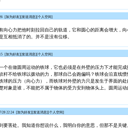
26
[
加为好友
][
发送消息
][
个人空间
]
有向心力把他时刻拉回自己的轨道，它和圆心的距离会增大，向
是互相抵消了的。并不是没有位移。
15
[
加为好友
][
发送消息
][
个人空间
]
一个在做圆周运动的铁球，它也必须是在外壁的压力下才能完成
软杆不给铁球以拨动的力，那球自己会跑偏吗？铁球会沿直线惯
铁球的压力（向心力），而铁球对外壁的力只是发生于界面的处
楚对象是谁，不能把不属于物体的受力安到物体头上。圆周运动
28 22:24
[
加为好友
][
发送消息
][
个人空间
]
到要害处。我知道你想说什么，我明白你的意思，但那不是关键