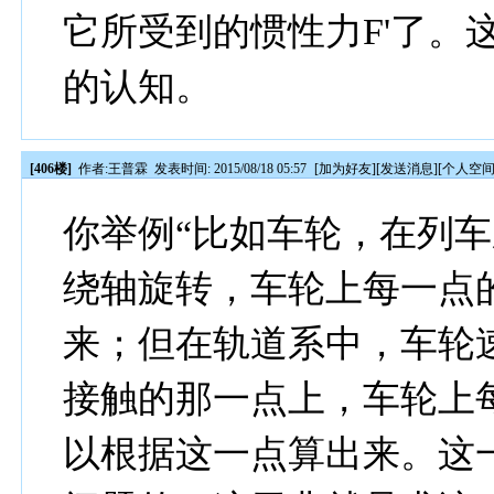
它所受到的惯性力F'了。
的认知。
[406楼]
作者:
王普霖
发表时间: 2015/08/18 05:57
[
加为好友
][
发送消息
][
个人空
你举例“比如车轮，在列
绕轴旋转，车轮上每一点
来；但在轨道系中，车轮
接触的那一点上，车轮上
以根据这一点算出来。这