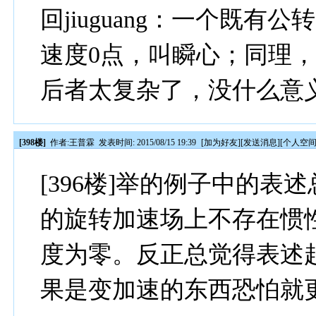
回jiuguang：一个既
速度0点，叫瞬心；同理
后者太复杂了，没什么意
[398楼]
作者:
王普霖
发表时间: 2015/08/15 19:39
[
加为好友
][
发送消息
][
个人空
[396楼]举的例子中的
的旋转加速场上不存在惯
度为零。反正总觉得表述
果是变加速的东西恐怕就