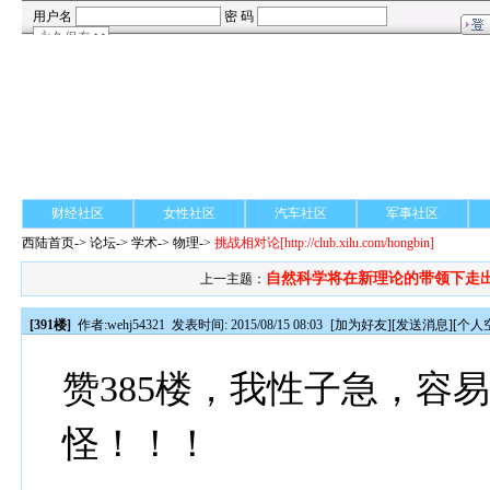
财经社区
女性社区
汽车社区
军事社区
西陆首页
->
论坛
->
学术
-> 物理->
挑战相对论
[http://club.xilu.com/hongbin]
自然科学将在新理论的带领下走出.
上一主题：
[391楼]
作者:
wehj54321
发表时间: 2015/08/15 08:03
[
加为好友
][
发送消息
][
个人
赞385楼，我性子急，容
怪！！！