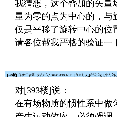
我猜想，这个叠加的矢量
量为零的点为中心的，与
仅是平移了旋转中心的位
请各位帮我严格的验证一
[395楼]
作者:
王普霖
发表时间: 2015/08/15 12:44
[
加为好友
][
发送消息
][
个人空
对[393楼]说：
在有场物质的惯性系中做
产生运动效应。必须强调