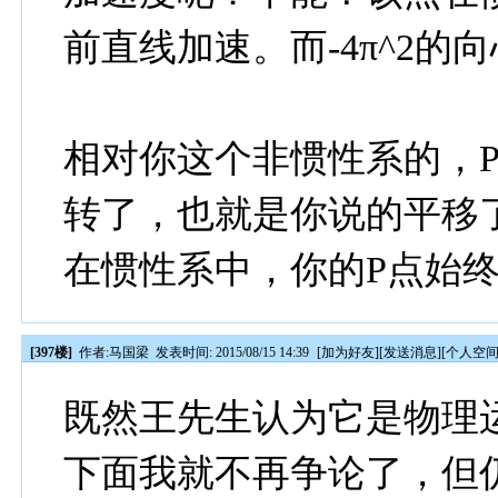
前直线加速。而-4π^2
相对你这个非惯性系的，
转了，也就是你说的平移
在惯性系中，你的P点始终
[397楼]
作者:
马国梁
发表时间: 2015/08/15 14:39
[
加为好友
][
发送消息
][
个人空
既然王先生认为它是物理
下面我就不再争论了，但