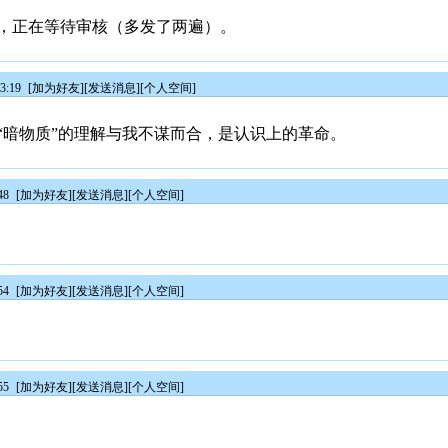
，正在等待审核（多发了两遍）。
3:19
[
加为好友
][
发送消息
][
个人空间
]
“暗物质”的理解与我不谋而合，是认识上的革命。
48
[
加为好友
][
发送消息
][
个人空间
]
54
[
加为好友
][
发送消息
][
个人空间
]
55
[
加为好友
][
发送消息
][
个人空间
]