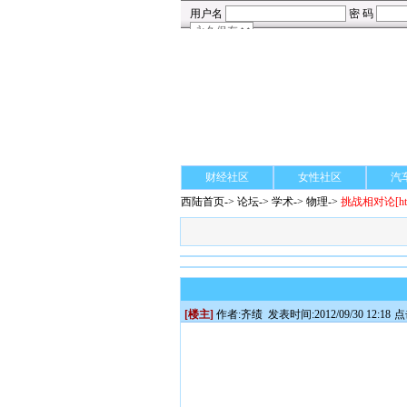
财经社区
女性社区
汽
西陆首页
->
论坛
->
学术
-> 物理->
挑战相对论
[h
[楼主]
作者:
齐绩
发表时间:2012/09/30 12:18
点