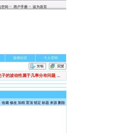
游戏社区
个人空间
光子的波动性属于几率分布问题 ...
收藏
修改
加精
置顶
锁定
标题
来源
删除