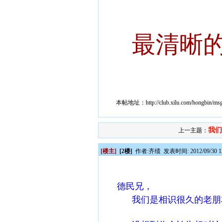
最清晰
本帖地址：
http://club.xilu.com/hongbin/m
我们
上一主题：
[楼主]
[2楼]
作者:
齐绩
发表时间: 2012/09/30 1
德民兄，
我们是相识很久的老朋友