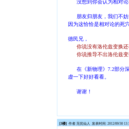
没想到你会认为相对论
朋友归朋友，我们不妨探
因为这恰恰是相对论的死
德民兄，
你说没有洛伦兹变换还
你说推导不出洛伦兹变
在《新物理》7.2部分
虚一下好好看看。
谢谢！
[3楼]
作者:
无忧仙人
发表时间: 2012/09/30 13: