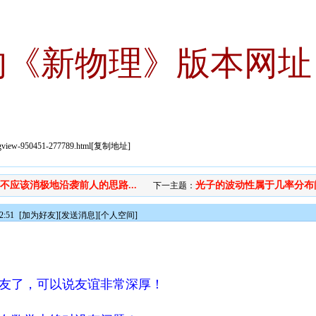
的《新物理》版本网址
sgview-950451-277789.html
[
复制地址
]
不应该消极地沿袭前人的思路...
光子的波动性属于几率分布问题
下一主题：
2:51
[
加为好友
][
发送消息
][
个人空间
]
了，可以说友谊非常深厚！