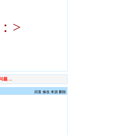
：>
 ...
回复
修改
来源
删除