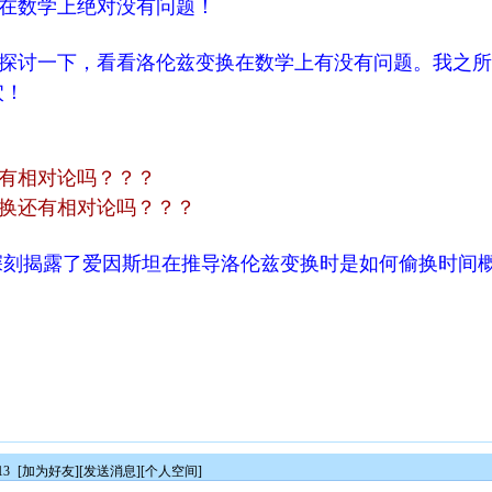
在数学上绝对没有问题！
讨一下，看看洛伦兹变换在数学上有没有问题。我之所
穴！
有相对论吗？？？
换还有相对论吗？？？
深刻揭露了爱因斯坦在推导洛伦兹变换时是如何偷换时间
13
[
加为好友
][
发送消息
][
个人空间
]