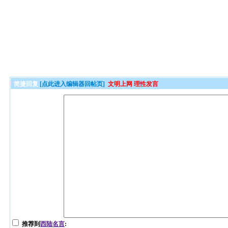
简捷回复
[点此进入编辑器回帖页]
文明上网 理性发言
推荐到
西陆名言
: