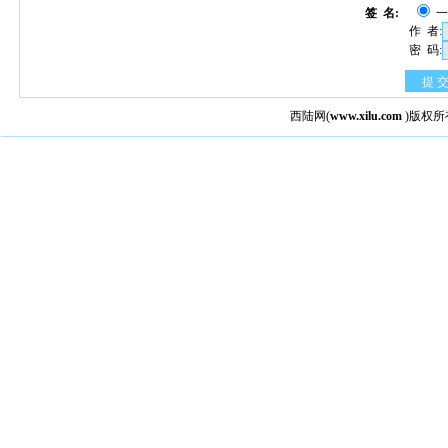
签 名:
作 者:
密 码:
提 
西陆网
(
www.xilu.com
)版权