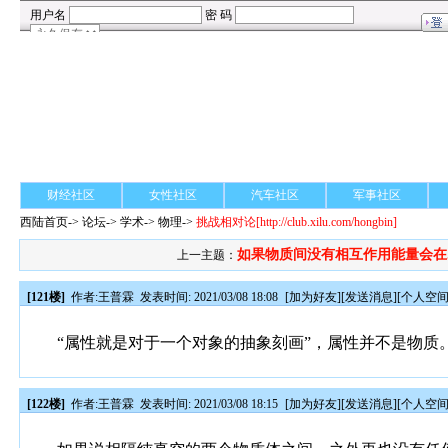
财经社区
女性社区
汽车社区
军事社区
西陆首页
->
论坛
->
学术
-> 物理->
挑战相对论
[http://club.xilu.com/hongbin]
如果物质间没有相互作用能量会在..
上一主题：
[121楼]
作者:
王普霖
发表时间: 2021/03/08 18:08
[
加为好友
][
发送消息
][
个人空
“属性就是对于一个对象的抽象刻画”，属性并不是物质
[122楼]
作者:
王普霖
发表时间: 2021/03/08 18:15
[
加为好友
][
发送消息
][
个人空