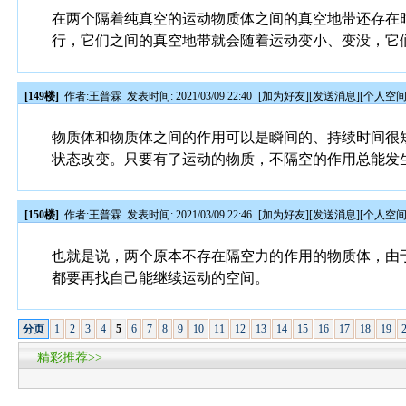
在两个隔着纯真空的运动物质体之间的真空地带还存在
行，它们之间的真空地带就会随着运动变小、变没，它
[149楼]
作者:
王普霖
发表时间: 2021/03/09 22:40
[
加为好友
][
发送消息
][
个人空
物质体和物质体之间的作用可以是瞬间的、持续时间很
状态改变。只要有了运动的物质，不隔空的作用总能发
[150楼]
作者:
王普霖
发表时间: 2021/03/09 22:46
[
加为好友
][
发送消息
][
个人空
也就是说，两个原本不存在隔空力的作用的物质体，由
都要再找自己能继续运动的空间。
分页
1
2
3
4
5
6
7
8
9
10
11
12
13
14
15
16
17
18
19
精彩推荐>>