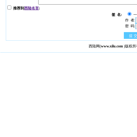
推荐到
西陆名言
:
签 名:
作 者:
密 码:
提 
西陆网
(
www.xilu.com
)版权