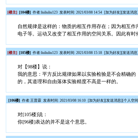
[楼主]
[104楼]
作者:
liuliuliu123
发表时间: 2021/03/08 14:54
[
加为好友
][
发送消息
自然规律是这样的：物质的相互作用存在；因为相互作
电子等。运动又改变了相互作用的空间关系。因此有时
[楼主]
[105楼]
作者:
liuliuliu123
发表时间: 2021/03/08 15:18
[
加为好友
][
发送消息
对【98楼】说：
我的意思：平方反比规律如果以实验检验是不会精确的
的，其道理和自由落体实验精度不高是一样的。
[106楼]
作者:
王普霖
发表时间: 2021/03/08 16:10
[
加为好友
][
发送消息
][
个人空
对[105楼]说：
你[96楼]表达的并不是这个意思。