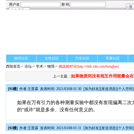
财经社区
女性社区
汽车社区
军事社区
西陆首页
->
论坛
->
学术
-> 物理->
挑战相对论
[http://club.xilu.com/hongbin]
如果物质间没有相互作用能量会在..
上一主题：
[91楼]
作者:
王普霖
发表时间: 2021/03/08 01:30
[
加为好友
][
发送消息
][
个人空间
]
如果在万有引力的各种测量实验中都没有发现偏离二次
的“或许”就是多余、没有任何意义的。
[92楼]
作者:
王普霖
发表时间: 2021/03/08 01:31
[
加为好友
][
发送消息
][
个人空间
]