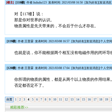
[楼主]
[118楼]
作者:
liuliuliu123
发表时间: 2021/03/08 16:50
[
加为好友
][
发送消息
对【117楼】说：
那是你对世界的认识。
物质属性是先天带来的，不会后于什么才存在。
[119楼]
作者:
王普霖
发表时间: 2021/03/08 16:57
[
加为好友
][
发送消息
][
个人空
也就是说，你不能根据两个相互没有电磁作用的闭环导
[120楼]
作者:
王普霖
发表时间: 2021/03/08 17:04
[
加为好友
][
发送消息
][
个人空
你所谓的物质的属性，都是从两个以上物质的作用结果
否定都否定不了。
分页
1
2
3
4
5
6
7
8
9
10
11
12
13
14
15
16
17
18
19
精彩推荐>>