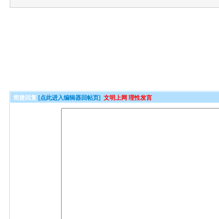
简捷回复
[点此进入编辑器回帖页]
文明上网 理性发言