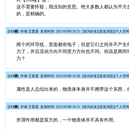
这不需要怀疑，我没别的意思。绝大多数人都认为平方
的，是精确的。
[111楼]
作者:
王普霖
发表时间: 2021/03/08 16:25
[
加为好友
][
发送消息
][
个人空
两个闭环导线，里面都有电子，但是它们之间并不产生
力了，并且流动方向不同受力方向也不同。你说是两闭
力？
[112楼]
作者:
王普霖
发表时间: 2021/03/08 16:28
[
加为好友
][
发送消息
][
个人空
属性是人总结出来的，物质体本身并不携带这个东西，
[113楼]
作者:
王普霖
发表时间: 2021/03/08 16:31
[
加为好友
][
发送消息
][
个人空
所谓作用都是双方的，一个物质体并不具有作用。