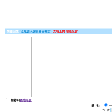
简捷回复
[点此进入编辑器回帖页]
文明上网 理性发言
推荐到
西陆名言
:
签 名:
作 者: