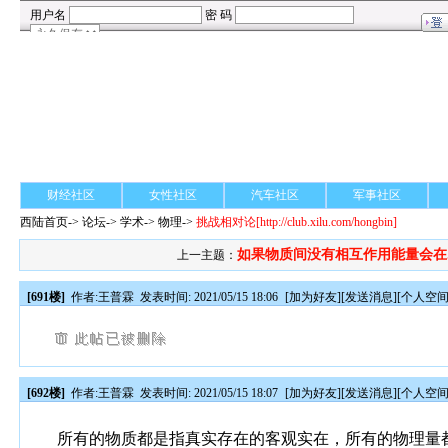
财经社区
女性社区
汽车社区
军事社区
西陆首页
->
论坛
->
学术
-> 物理->
挑战相对论
[http://club.xilu.com/hongbin]
如果物质间没有相互作用能量会在..
上一主题：
[691楼]
作者:
王普霖
发表时间: 2021/05/15 18:06
[
加为好友
][
发送消息
][
个人空
[692楼]
作者:
王普霖
发表时间: 2021/05/15 18:07
[
加为好友
][
发送消息
][
个人空
所有的物质都是指真实存在的客观实在，所有的物理量