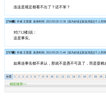
连这是规定都看不出了？还不笨？
[716楼]
作者:
王普霖
发表时间: 2021/05/28 15:38
[
加为好友
][
发送消息
][
个人空
对[712楼]说：
这是事实。
[717楼]
作者:
王普霖
发表时间: 2021/05/28 15:40
[
加为好友
][
发送消息
][
个人空
如果连事实都不承认，那就不是愚不可及了，而是耍赖
分页
1
2
3
4
5
6
7
8
9
10
11
12
13
14
15
16
17
18
19
精彩推荐>>