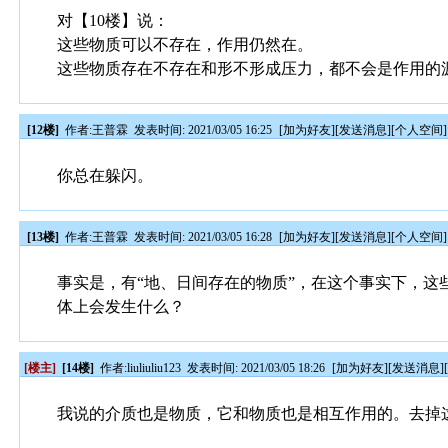
对【10楼】说：
这些物质可以不存在，作用仍然在。
这些物质存在不存在和形不形成压力，都不会是作用的
[12楼]
作者:
王普霖
发表时间: 2021/03/05 16:25
[
加为好友
][
发送消息
][
个人空间
]
你总在躲闪。
[13楼]
作者:
王普霖
发表时间: 2021/03/05 16:28
[
加为好友
][
发送消息
][
个人空间
]
事实是，有“地、日间存在的物质”，在这个事实下，
体上会发生什么？
[楼主]
[14楼]
作者:
liuliuliu123
发表时间: 2021/03/05 18:26
[
加为好友
][
发送消息
]
我说的介质也是物质，它和物质也是相互作用的。去掉