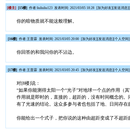
[楼主]
[15楼]
作者:
liuliuliu123
发表时间: 2021/03/05 18:28
[
加为好友
][
发送消息
]
你的暗物质就不能这般理解。
[16楼]
作者:
王普霖
发表时间: 2021/03/05 20:00
[
加为好友
][
发送消息
][
个人空间
]
你回答的和我问你的不沾边。
[17楼]
作者:
王普霖
发表时间: 2021/03/05 20:45
[
加为好友
][
发送消息
][
个人空间
]
对[8楼]说：
“如果你能测得太阳一个“光子”对地球一个点的作用（其
作用就是即时的，直接的，超距的，没有时间概念的。问
有了光速的结论。这众多参与者也包括了地、日间存在
你能给出一个式子，把你说的这种由超距变成了不超距