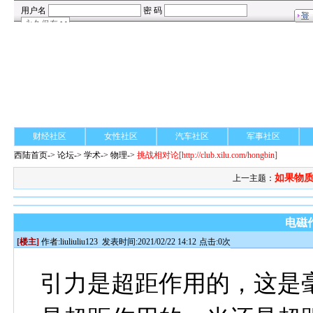
财经社区
女性社区
汽车社区
军事社区
西陆首页
->
论坛
->
学术
-> 物理->
挑战相对论
[http://club.xilu.com/hongbin]
如果物质
上一主题：
电磁
[楼主]
作者:
liuliuliu123
发表时间:2021/02/22 14:12
点击:0次
引力是超距作用的，这是