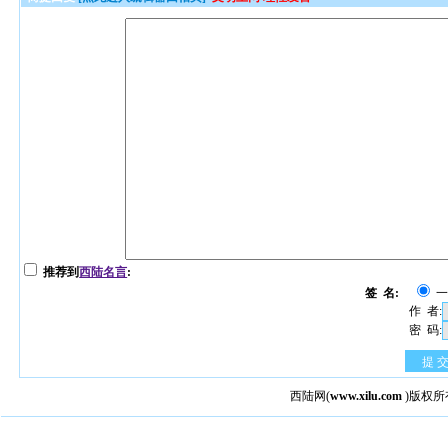
推荐到
西陆名言
:
签 名:
作 者:
密 码:
提 
西陆网
(
www.xilu.com
)版权