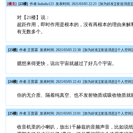
[楼主]
[22楼]
作者:
liuliuliu123
发表时间: 2021/03/05 22:23
[
加为好友
][
发送消息
]
对【21楼】说：
超距作用，即时作用是根本的，没有再根本的理由来解
有无数多个。
[23楼]
作者:
王普霖
发表时间: 2021/03/05 22:38
[
加为好友
][
发送消息
][
个人空间
]
臆想来得更快，说出宇宙就越过了好几个宇宙。
[24楼]
作者:
王普霖
发表时间: 2021/03/05 22:43
[
加为好友
][
发送消息
][
个人空间
]
你的无介质、隔着纯真空、也不发射物质或吸收物质就
[25楼]
作者:
王普霖
发表时间: 2021/03/05 23:01
[
加为好友
][
发送消息
][
个人空间
]
收音机里的小喇叭，放出1千赫兹的音频声音，比如说纸