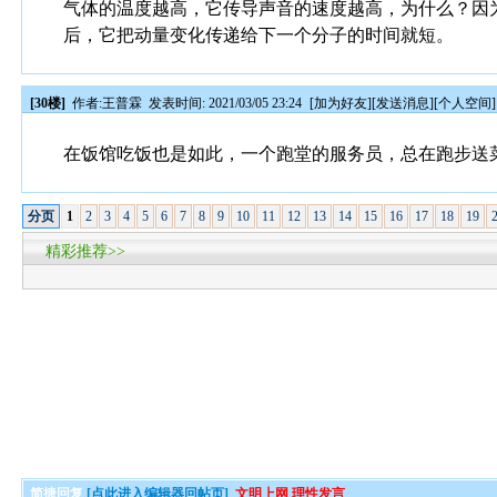
气体的温度越高，它传导声音的速度越高，为什么？因
后，它把动量变化传递给下一个分子的时间就短。
[30楼]
作者:
王普霖
发表时间: 2021/03/05 23:24
[
加为好友
][
发送消息
][
个人空间
]
在饭馆吃饭也是如此，一个跑堂的服务员，总在跑步送
分页
1
2
3
4
5
6
7
8
9
10
11
12
13
14
15
16
17
18
19
精彩推荐>>
简捷回复
[点此进入编辑器回帖页]
文明上网 理性发言