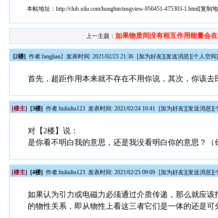
本帖地址：
http://club.xilu.com/hongbin/msgview-950451-475303-1.html
[
复制
如果物质间没有相互作用能量会在..
上一主题：
[2楼]
作者:
fanglian2
发表时间: 2021/02/23 21:36
[
加为好友
][
发送消息
][
个人空间
首先，超距作用本来就不存在不用你说，其次，你该去
[楼主]
[3楼]
作者:
liuliuliu123
发表时间: 2021/02/24 10:41
[
加为好友
][
发送消息
][
对【2楼】说：
是你看不明白我的意思，还是我没看明白你的意思？（
[楼主]
[4楼]
作者:
liuliuliu123
发表时间: 2021/02/25 09:09
[
加为好友
][
发送消息
][
如果认为引力或电磁力必须通过介质传递，那么就应该
的物性关系，即从物性上看这三者它们是一体的还是可