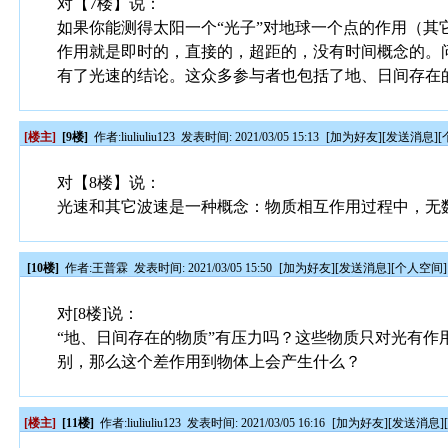
对【7楼】说：
如果你能测得太阳一个“光子”对地球一个点的作用（其
作用就是即时的，直接的，超距的，没有时间概念的。问
有了光速的结论。这众多参与者也包括了地、日间存在
[楼主]
[9楼]
作者:
liuliuliu123
发表时间: 2021/03/05 15:13
[
加为好友
][
发送消息
][
对【8楼】说：
光速和其它波速是一种概念：物质相互作用过程中，无
[10楼]
作者:
王普霖
发表时间: 2021/03/05 15:50
[
加为好友
][
发送消息
][
个人空间
]
对[8楼]说：
“地、日间存在的物质”有压力吗？这些物质只对光有
别，那么这个差作用到物体上会产生什么？
[楼主]
[11楼]
作者:
liuliuliu123
发表时间: 2021/03/05 16:16
[
加为好友
][
发送消息
]