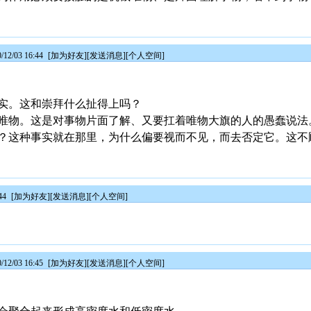
2/03 16:44
[
加为好友
][
发送消息
][
个人空间
]
实。这和崇拜什么扯得上吗？
唯物。这是对事物片面了解、又要扛着唯物大旗的人的愚蠢说法
？这种事实就在那里，为什么偏要视而不见，而去否定它。这不
44
[
加为好友
][
发送消息
][
个人空间
]
2/03 16:45
[
加为好友
][
发送消息
][
个人空间
]