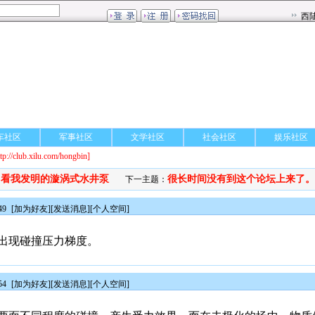
车社区
军事社区
文学社区
社会社区
娱乐社区
ttp://club.xilu.com/hongbin]
看我发明的漩涡式水井泵
很长时间没有到这个论坛上来了。..
：
下一主题：
49
[
加为好友
][
发送消息
][
个人空间
]
出现碰撞压力梯度。
54
[
加为好友
][
发送消息
][
个人空间
]