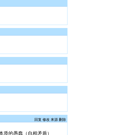
回复
修改
来源
删除
本质的愚蠢（自相矛盾）