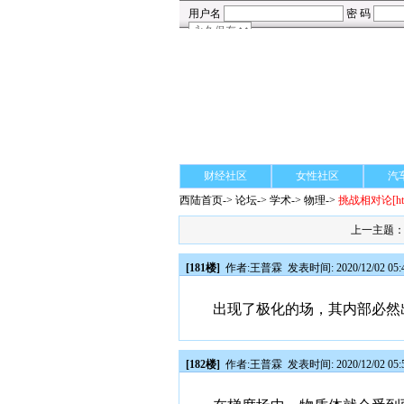
财经社区
女性社区
汽
西陆首页
->
论坛
->
学术
-> 物理->
挑战相对论
[h
上一主题
[181楼]
作者:
王普霖
发表时间: 2020/12/02 05:
出现了极化的场，其内部必然
[182楼]
作者:
王普霖
发表时间: 2020/12/02 05: