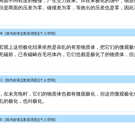
两面不同程度的碰撞，产生受力效果。而在未极化的场中，物质
但是两面的压差为零。碰撞差为零，等效出的压差也是零，因此
06
[
加为好友
][
发送消息
][
个人空间
]
宏观上这些极化结果依然是杂乱的有形物质体，把它们的微观极
充磁前，已有磁畴在毛坯体内，它们也都是极化了的物质体，但
12
[
加为好友
][
发送消息
][
个人空间
]
，在未充电时，它们的物质体也都有微观极化，但这些微观极化
乱的极化，也叫极化。
41
[
加为好友
][
发送消息
][
个人空间
]