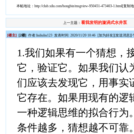
本帖地址：
http://club.xilu.com/hongbin/msgview-950451-473403-1.html
[
复制
看我发明的漩涡式水井泵
上一主题：
[楼主]
[2楼]
作者:
liuliuliu123
发表时间: 2020/11/20 10:46
[
加为好友
][
发送消息
][
1.我们如果有一个猜想，
它，验证它。如果我们认
们应该去发现它，用事实
它存在。如果用现有的逻
一种逻辑思维的拟合行为
条件越多，猜想越不可靠