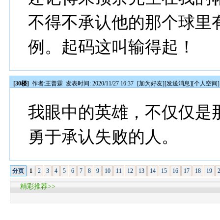
不得不承认他的那个球里
例。起码这叫输得起！
[30楼]
作者:
王普霖
发表时间: 2020/11/27 16:37
[
加为好友
][
发送消息
][
个人空间
]
我眼中的英雄，不仅仅是
勇于承认失败的人。
分页
1
2
3
4
5
6
7
8
9
10
11
12
13
14
15
16
17
18
19
精彩推荐>>