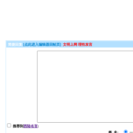
简捷回复
[点此进入编辑器回帖页]
文明上网 理性发言
推荐到
西陆名言
:
签 名: