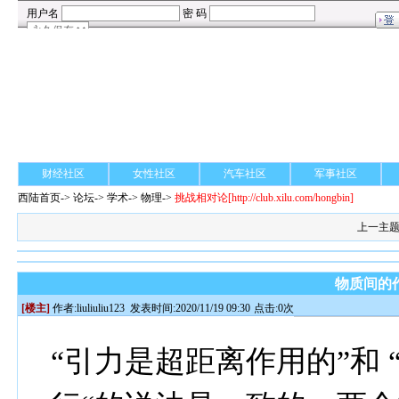
财经社区
女性社区
汽车社区
军事社区
西陆首页
->
论坛
->
学术
-> 物理->
挑战相对论
[http://club.xilu.com/hongbin]
上一主
物质间的
[楼主]
作者:
liuliuliu123
发表时间:2020/11/19 09:30
点击:0次
“引力是超距离作用的”和