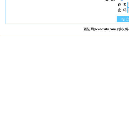
作 者:
密 码:
提 
西陆网
(
www.xilu.com
)版权