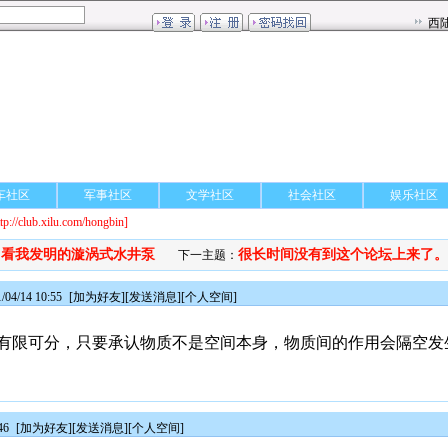
车社区
军事社区
文学社区
社会社区
娱乐社区
ttp://club.xilu.com/hongbin]
看我发明的漩涡式水井泵
很长时间没有到这个论坛上来了。..
：
下一主题：
4/14 10:55
[
加为好友
][
发送消息
][
个人空间
]
有限可分，只要承认物质不是空间本身，物质间的作用会隔空发
46
[
加为好友
][
发送消息
][
个人空间
]