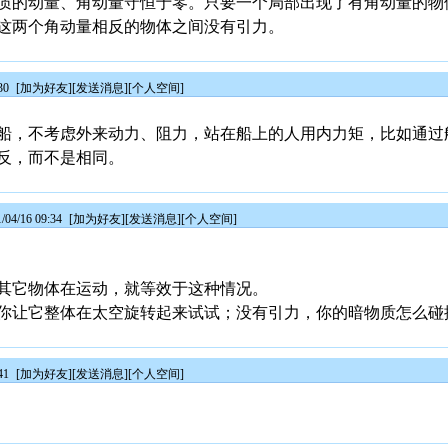
质的动量、角动量守恒于零。只要一个局部出现了有角动量的物
这两个角动量相反的物体之间没有引力。
30
[
加为好友
][
发送消息
][
个人空间
]
船，不考虑外来动力、阻力，站在船上的人用内力矩，比如通过
反，而不是相同。
4/16 09:34
[
加为好友
][
发送消息
][
个人空间
]
其它物体在运动，就等效于这种情况。
你让它整体在太空旋转起来试试；没有引力，你的暗物质怎么碰
41
[
加为好友
][
发送消息
][
个人空间
]