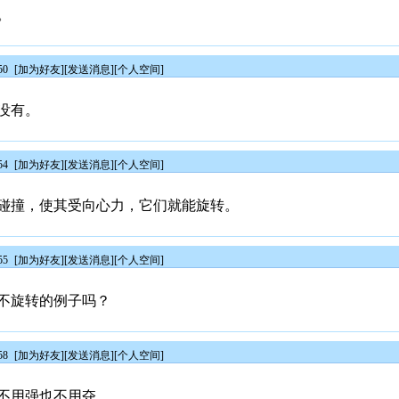
。
50
[
加为好友
][
发送消息
][
个人空间
]
没有。
54
[
加为好友
][
发送消息
][
个人空间
]
碰撞，使其受向心力，它们就能旋转。
55
[
加为好友
][
发送消息
][
个人空间
]
不旋转的例子吗？
58
[
加为好友
][
发送消息
][
个人空间
]
不用强也不用夺。