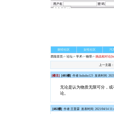
财经社区
女性社区
汽
西陆首页
->
论坛
->
学术
-> 物理->
挑战相对论
[h
上一主题
[楼主]
[481楼]
作者:
liuliuliu123
发表时间: 2021/0
无论是认为物质无限可分，或
论。
[482楼]
作者:
王普霖
发表时间: 2021/04/14 11: