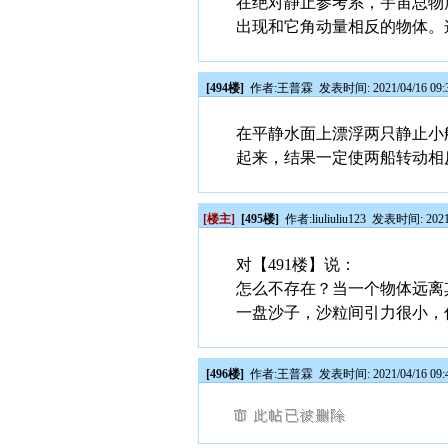
在绝对静止参考系，宇宙总物
出现和它角动量相反的物体。
[494楼]
作者:
王普霖
发表时间: 2021/04/16 09:
在平静水面上漂浮两只静止小
起来，结果一定使两船转动相
[楼主]
[495楼]
作者:
liuliuliu123
发表时间: 2021/0
对【491楼】说：
怎么不存在？当一个物体远离
一盘沙子，沙粒间引力很小，
[496楼]
作者:
王普霖
发表时间: 2021/04/16 09: