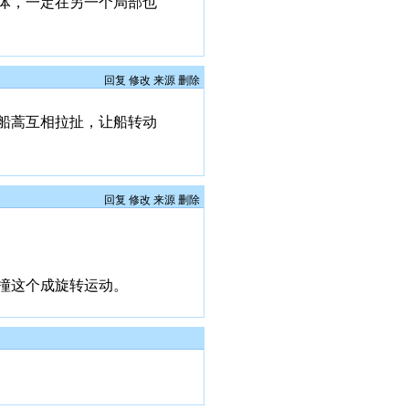
体，一定在另一个局部也
回复
修改
来源
删除
船蒿互相拉扯，让船转动
回复
修改
来源
删除
撞这个成旋转运动。