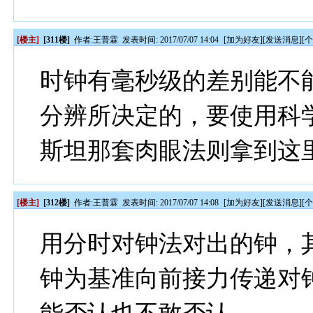
[楼主]
[311楼]
作者:
王普霖
发表时间: 2017/07/07 14:04
[
加为好友
][
发送消息
][
时钟有毫秒级的差别能不
分辨所决定的，要使用科
斯坦那套肉眼法则拿到这
[楼主]
[312楼]
作者:
王普霖
发表时间: 2017/07/07 14:08
[
加为好友
][
发送消息
][
用分时对钟法对出的钟，
钟为基准向前接力传递对