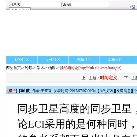
财经社区
女性社区
汽车社区
军事社区
西陆首页
->
论坛
->
学术
-> 物理->
挑战相对论
[http://club.xilu.com/hongbin]
时间定义
上一主题：
下一主
[楼主]
[301楼]
作者:
王普霖
发表时间: 2017/07/07 00:34
[
加为好友
][
发送消息
][
同步卫星高度的同步卫星，
论ECI采用的是何种同时