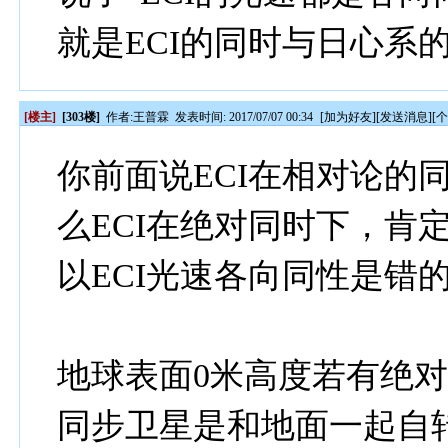
就是ECI的同时与日心系
[楼主]
[303楼]
作者:
王普霖
发表时间: 2017/07/07 00:34
[
加为好友
][
发送消息
][
你前面说ECI在相对论的
么ECI在绝对同时下，肯
以ECI光速各向同性是错
地球表面0米高度若有绝
同步卫星是和地面一起自转