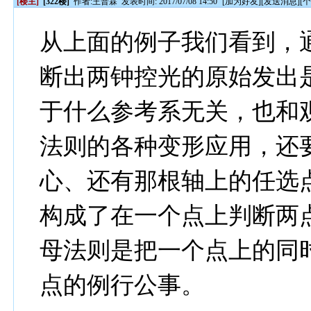
[楼主]
[322楼]
作者:
王普霖
发表时间: 2017/07/08 14:50
[
加为好友
][
发送消息
][
从上面的例子我们看到，
断出两钟控光的原始发出
于什么参考系无关，也和
法则的各种变形应用，还
心、还有那根轴上的任选
构成了在一个点上判断两
母法则是把一个点上的同
点的例行公事。