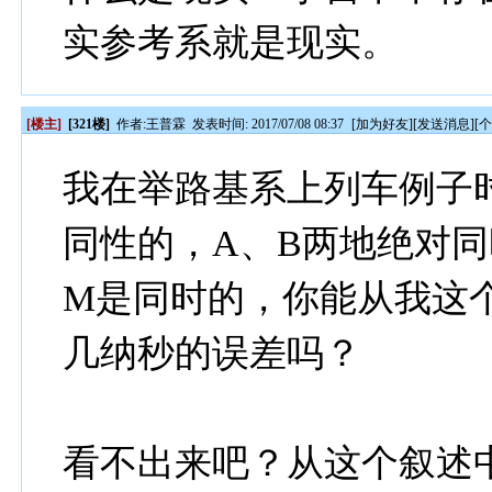
实参考系就是现实。
[楼主]
[321楼]
作者:
王普霖
发表时间: 2017/07/08 08:37
[
加为好友
][
发送消息
][
我在举路基系上列车例子
同性的，A、B两地绝对
M是同时的，你能从我这
几纳秒的误差吗？
看不出来吧？从这个叙述