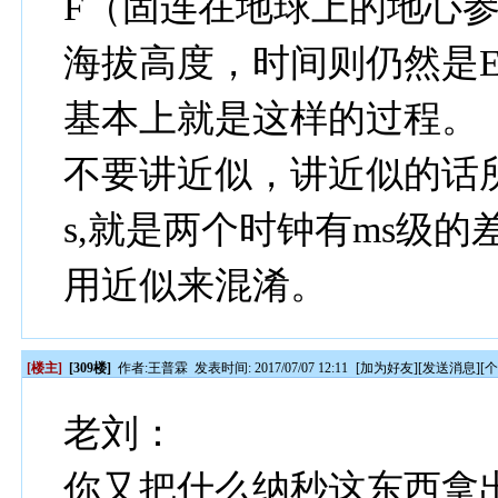
F（固连在地球上的地心
海拔高度，时间则仍然是E
基本上就是这样的过程。
不要讲近似，讲近似的话
s,就是两个时钟有ms级
用近似来混淆。
[楼主]
[309楼]
作者:
王普霖
发表时间: 2017/07/07 12:11
[
加为好友
][
发送消息
][
老刘：
你又把什么纳秒这东西拿