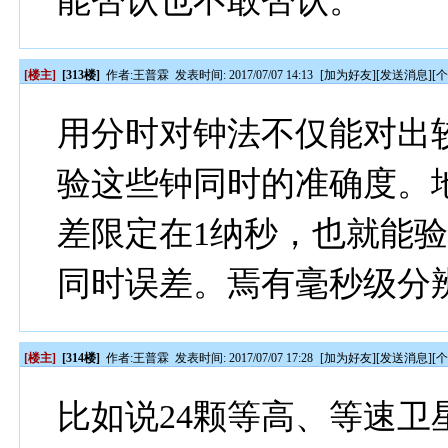
能否认也不敢否认。
[楼主]
[313楼]
作者:
王普霖
发表时间: 2017/07/07 14:13
[
加为好友
][
发送消息
][
用分时对钟法不仅能对出
验这些钟同时的准确度。
差限定在1纳秒，也就能
同时误差。焉有毫秒级分
[楼主]
[314楼]
作者:
王普霖
发表时间: 2017/07/07 17:28
[
加为好友
][
发送消息
][
比如说24颗等高、等速