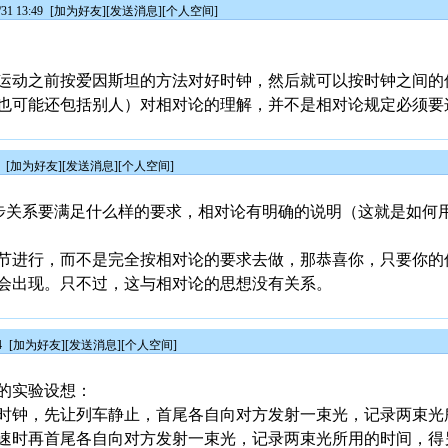
1 13:49
[
加为好友
][
发送消息
][
个人空间
]
运动之前按爱因斯坦的方法对好时钟，然后就可以按时钟之间的
也可能还包括别人）对相对论的理解，并不是相对论规定必须要
0
[
加为好友
][
发送消息
][
个人空间
]
钟同步关系要满足什么样的要求，相对论有明确的说明（这就是如何
节进行，而不是完全按相对论的要求去做，那恭喜你，只要你的
会出现。只不过，这与相对论的思想没有关系。
4
[
加为好友
][
发送消息
][
个人空间
]
的实验设想：
时钟，先让列车静止，首尾各自向对方发射一束光，记录两束光
速时再首尾各自向对方发射一束光，记录两束光所用的时间，得