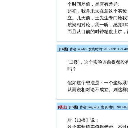
个时间差值，是否有差异。
起初，我并未太在意这个实验
立。几天前，王先生专门给我
质疑相对论，我一听，感觉非
而且从目前的时钟精度上讲，
[14楼]
作者:
sxgdyl
发表时间: 2012/09/01 21:4
[13楼]，这个实验连前提
吗？
假如这个想法是：一个坐标系
从而说相对论不成立。则这样
[楼主]
[15楼]
作者:
jiuguang
发表时间: 2012/09/0
对【13楼】说：
这个实验确实值得考虑。不过