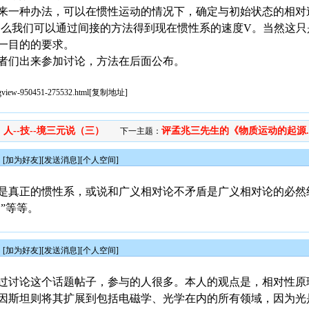
来一种办法，可以在惯性运动的情况下，确定与初始状态的相对
。那么我们可以通过间接的方法得到现在惯性系的速度V。当然这
一目的的要求。
者们出来参加讨论，方法在后面公布。
sgview-950451-275532.html
[
复制地址
]
人--技--境三元说（三）
评孟兆三先生的《物质运动的起源..
：
下一主题：
[
加为好友
][
发送消息
][
个人空间
]
是真正的惯性系，或说和广义相对论不矛盾是广义相对论的必然
”等等。
[
加为好友
][
发送消息
][
个人空间
]
过讨论这个话题帖子，参与的人很多。本人的观点是，相对性原
因斯坦则将其扩展到包括电磁学、光学在内的所有领域，因为光