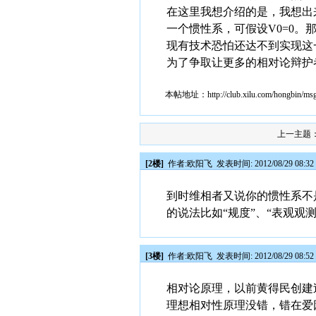
在这里我想介绍的是，我想出
一个惯性系，可假设V0=0
现有技术恐怕还达不到实现这
为了争取让更多的相对论辩护
本帖地址：
http://club.xilu.com/hongbin/m
上一主题
[2楼]
作者:
欧阳飞
发表时间: 2012/08/29 08:32
到时维相者又说你的惯性系不
的说法比如“规度”、“表观观测
[3楼]
作者:
欧阳飞
发表时间: 2012/08/29 08:52
相对论原理，以前黄得民创建
理想相对性原理没错，错在爱