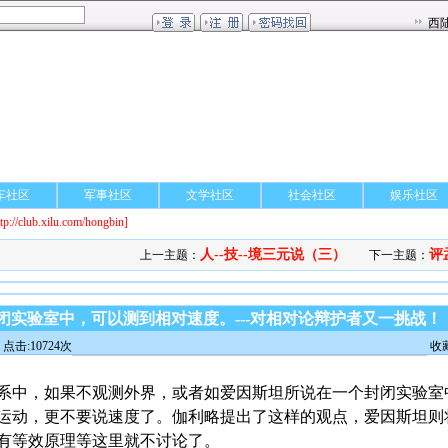
车社区
军事社区
文学社区
社会社区
娱乐社区
ttp://club.xilu.com/hongbin]
人--技--境三元说（三）
评
上一主题：
下一主题：
闭实验室中，可以测到相对速度。---对相对论辩护者又一挑战！
点击:10724次
收
系中，如果不观测外界，或者如爱因斯坦所说在一个封闭实验室
运动，更不要说速度了。伽利略提出了这样的观点，爱因斯坦则
有等效原理等这里就不讨论了。