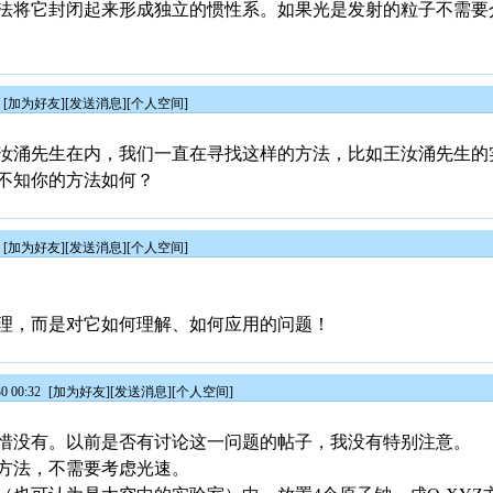
法将它封闭起来形成独立的惯性系。如果光是发射的粒子不需要
[
加为好友
][
发送消息
][
个人空间
]
汝涌先生在内，我们一直在寻找这样的方法，比如王汝涌先生的
不知你的方法如何？
[
加为好友
][
发送消息
][
个人空间
]
理，而是对它如何理解、如何应用的问题！
0 00:32
[
加为好友
][
发送消息
][
个人空间
]
惜没有。以前是否有讨论这一问题的帖子，我没有特别注意。
方法，不需要考虑光速。