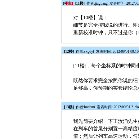
[楼主]
[11楼]
作者:
jiuguang
发表时间: 2012/08/3
对【10楼】说：
细节是完全按我说的进行。即
重新校准时钟，只不过是你（
[12楼]
作者:
sxgdyl
发表时间: 2012/09/01 09:1
[11楼]，每个坐标系的时
既然你要求完全按照你说的细
足够高，你预期的实验结论总
[13楼]
作者:
hudemi
发表时间: 2012/09/01 21:0
我先简要介绍一下王汝涌先生
在列车的首尾分别置一高精度
值；然后让列车高速运动，匀