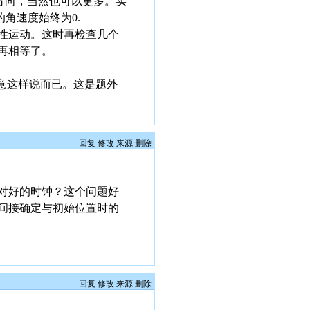
方向，当然也可以更多。实
角速度始终为0.
性运动。这时再检查几个
再相等了。
意这样说而已。这是题外
回复
修改
来源
删除
对好的时钟？这个问题好
间接确定与初始位置时的
回复
修改
来源
删除