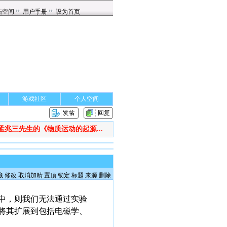
游戏社区
个人空间
孟兆三先生的《物质运动的起源...
藏
修改
取消加精
置顶
锁定
标题
来源
删除
中，则我们无法通过实验
将其扩展到包括电磁学、