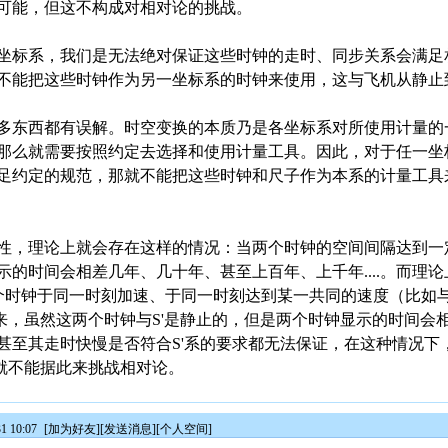
可能，但这不构成对相对论的挑战。
坐标系，我们是无法绝对保证这些时钟的走时、同步关系会满足
不能把这些时钟作为另一坐标系的时钟来使用，这与飞机从静止
多东西都有误解。时空变换的本质乃是各坐标系对所使用计量的
那么就需要按照约定去选择和使用计量工具。因此，对于任一坐
足约定的规范，那就不能把这些时钟和尺子作为本系的计量工具
性，理论上就会存在这样的情况：当两个时钟的空间间隔达到一
的时间会相差几年、几十年、甚至上百年、上千年....。而理
个时钟于同一时刻加速、于同一时刻达到某一共同的速度（比如与
来，虽然这两个时钟与S'是静止的，但是两个时钟显示的时间会相
甚至其走时快慢是否符合S'系的要求都无法保证，在这种情况下
也就不能据此来挑战相对论。
1 10:07
[
加为好友
][
发送消息
][
个人空间
]