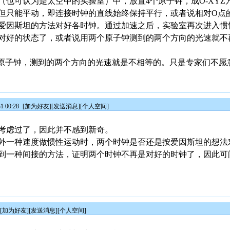
（也可认为是太空中的实验室）中，放置4个原子钟，成O-XYZ
但只能平动，即连接时钟的直线始终保持平行，或者说相对O点的
爱因斯坦的方法对好各时钟。通过加速之后，实验室再次进入惯
对好的状态了，或者说用两个原子钟测到的两个方向的光速就不
的原子钟，测到的两个方向的光速就是不相等的。只是专家们不愿
1 00:28
[
加为好友
][
发送消息
][
个人空间
]
考虑过了，因此并不感到新奇。
外一种速度做惯性运动时，两个时钟是否还是按爱因斯坦的想法
到一种间接的方法，证明两个时钟不再是对好的时钟了，因此可
[
加为好友
][
发送消息
][
个人空间
]