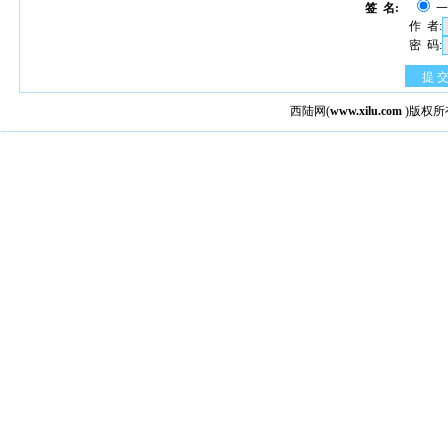
签 名:
作 者:
密 码:
提 
西陆网
(
www.xilu.com
)版权