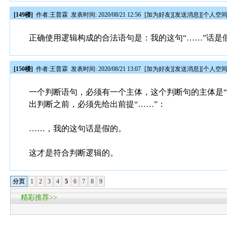
[149楼]
作者:
王普霖
发表时间: 2020/08/21 12:56
[
加为好友
][
发送消息
][
个人空
正确使用逻辑构成的合法语句是：我的这句“……”话是
[150楼]
作者:
王普霖
发表时间: 2020/08/21 13:07
[
加为好友
][
发送消息
][
个人空
一个判断语句，必须有一个主体，这个判断句的主体是“
出判断之前，必须先给出前提“……”：
……，我的这句话是假的。
这才是符合判断逻辑的。
分页
1
2
3
4
5
6
7
8
9
精彩推荐>>