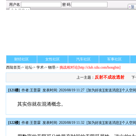
财经社区
女性社区
汽车社区
军事社区
西陆首页
->
论坛
->
学术
-> 物理->
挑战相对论
[http://club.xilu.com/hongbin]
反射不成改透射
上一主题：
下
[121楼]
作者:
王普霖
发表时间: 2020/08/19 11:27
[
加为好友
][
发送消息
][
个人空
其实你就在混淆概念。
[122楼]
作者:
王普霖
发表时间: 2020/08/19 11:32
[
加为好友
][
发送消息
][
个人空