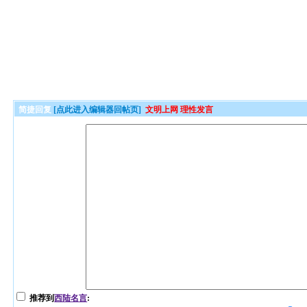
简捷回复
[点此进入编辑器回帖页]
文明上网 理性发言
推荐到
西陆名言
: