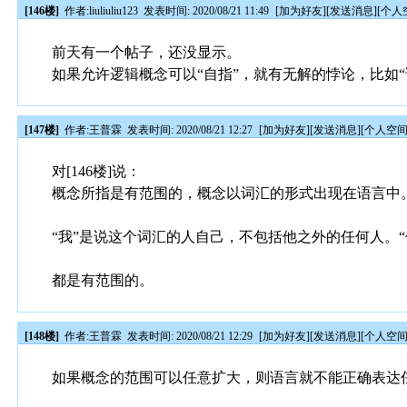
[146楼]
作者:
liuliuliu123
发表时间: 2020/08/21 11:49
[
加为好友
][
发送消息
][
个人
前天有一个帖子，还没显示。
如果允许逻辑概念可以“自指”，就有无解的悖论，比如“
[147楼]
作者:
王普霖
发表时间: 2020/08/21 12:27
[
加为好友
][
发送消息
][
个人空
对[146楼]说：
概念所指是有范围的，概念以词汇的形式出现在语言中
“我”是说这个词汇的人自己，不包括他之外的任何人。
都是有范围的。
[148楼]
作者:
王普霖
发表时间: 2020/08/21 12:29
[
加为好友
][
发送消息
][
个人空
如果概念的范围可以任意扩大，则语言就不能正确表达