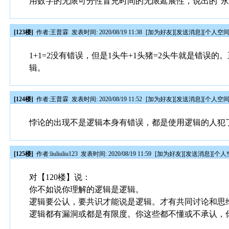
用数字的无限可分性冒充时间的无限延展性，说出的“永
[123楼]
作者:
王普霖
发表时间: 2020/08/19 11:38
[
加为好友
][
发送消息
][
个人空
1+1=2没有错误，但是1头牛+1头猪=2头牛就是错
辑。
[124楼]
作者:
王普霖
发表时间: 2020/08/19 11:52
[
加为好友
][
发送消息
][
个人空
悖论的出现不是逻辑本身有错误，都是使用逻辑的人犯
[125楼]
作者:
liuliuliu123
发表时间: 2020/08/19 11:59
[
加为好友
][
发送消息
][
个人
对【120楼】说：
你不如说你理解的逻辑是逻辑。
逻辑要公认，要共识才能说是逻辑。才有共同讨论和思
逻辑都有漏洞或都是有限度。你这些都不懂或不承认，