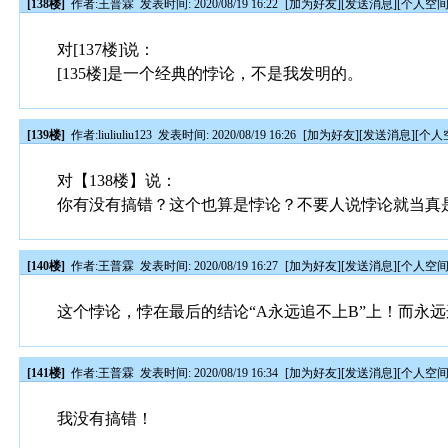
[138楼]
作者:
王普霖
发表时间: 2020/08/19 16:22
[
加为好友
][
发送消息
][
个人空
对[137楼]说：
[135楼]是一个经典的悖论，不是我发明的。
[139楼]
作者:
liuliuliu123
发表时间: 2020/08/19 16:26
[
加为好友
][
发送消息
][
个人
对【138楼】说：
你有没有搞错？这个也算是悖论？不要人说悖论就当真
[140楼]
作者:
王普霖
发表时间: 2020/08/19 16:27
[
加为好友
][
发送消息
][
个人空
这个悖论，悖在最后的结论“A永远追不上B”上！而永
[141楼]
作者:
王普霖
发表时间: 2020/08/19 16:34
[
加为好友
][
发送消息
][
个人空
我没有搞错！