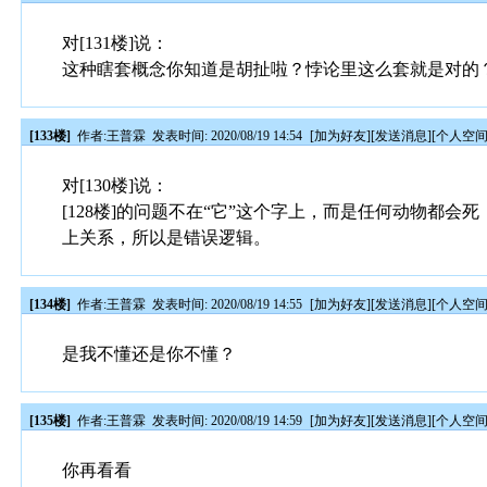
对[131楼]说：
这种瞎套概念你知道是胡扯啦？悖论里这么套就是对的
[133楼]
作者:
王普霖
发表时间: 2020/08/19 14:54
[
加为好友
][
发送消息
][
个人空
对[130楼]说：
[128楼]的问题不在“它”这个字上，而是任何动物都
上关系，所以是错误逻辑。
[134楼]
作者:
王普霖
发表时间: 2020/08/19 14:55
[
加为好友
][
发送消息
][
个人空
是我不懂还是你不懂？
[135楼]
作者:
王普霖
发表时间: 2020/08/19 14:59
[
加为好友
][
发送消息
][
个人空
你再看看