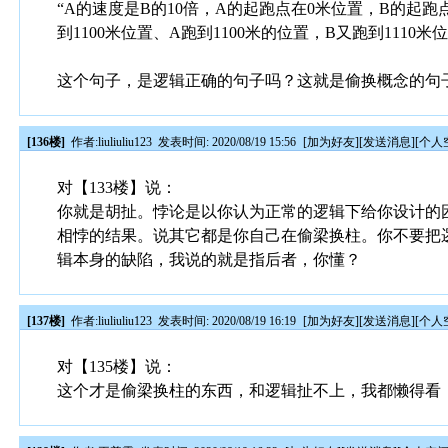
“A的速度是B的10倍，A的起跑点在0米位置，B的起跑点
到1100米位置、A跑到1100米的位置，B又跑到1110
这个句子，是逻辑正确的句子吗？这就是偷换概念的句
[136楼]
作者:
liuliuliu123
发表时间: 2020/08/19 15:56
[
加为好友
][
发送消息
][
个人
对【133楼】说：
你就是胡扯。悖论是以你认为正常的逻辑下给你设计的
相悖的结果。说其它都是你自己在偷梁换柱。你不要把
辑本身的缺陷，我说的就是指后者，你懂？
[137楼]
作者:
liuliuliu123
发表时间: 2020/08/19 16:19
[
加为好友
][
发送消息
][
个人
对【135楼】说：
这个才是偷梁换柱的东西，和逻辑扯不上，我都懒得看