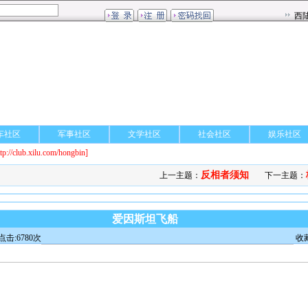
车社区
军事社区
文学社区
社会社区
娱乐社区
ttp://club.xilu.com/hongbin]
反相者须知
上一主题：
下一主题：
爱因斯坦飞船
点击:6780次
收