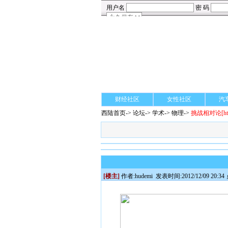
财经社区
女性社区
汽
西陆首页
->
论坛
->
学术
-> 物理->
挑战相对论
[h
[楼主]
作者:
hudemi
发表时间:2012/12/09 20:34