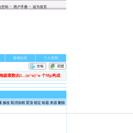
游戏社区
个人空间
梅森素数由1...(n^n)^n 个Mp构成
藏
修改
取消加精
置顶
锁定
标题
来源
删除