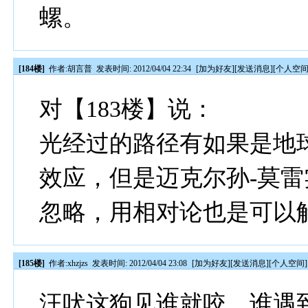
螺。
[184楼]
作者:
胡言普
发表时间: 2012/04/04 22:34
[
加为好友
][
发送消息
][
个人空
对【183楼】说：
光经过的路径有如果是地球公
效应，但是迈克尔孙-莫
忽略，用相对论也是可以
[185楼]
作者:
xhzjzs
发表时间: 2012/04/04 23:08
[
加为好友
][
发送消息
][
个人空间
]
汪吠这狗见谁就咬，谁遇