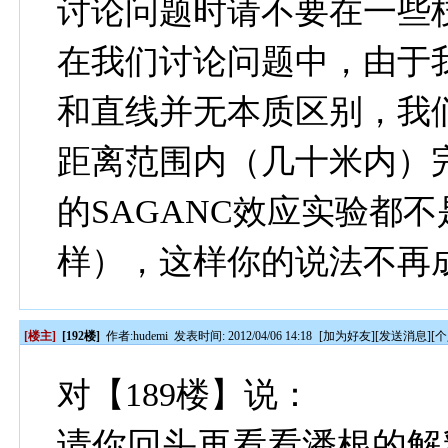
讨论问题时请不要在一些
在我们讨论问题中，由于我
和直线并无本质区别，我
距离范围内（几十米内）
的SAGANC效应实验都
样），这样你的说法不再
[楼主]
[192楼]
作者:
hudemi
发表时间: 2012/04/06 14:18
[
加为好友
][
发送消息
][
个
对【189楼】说：
请你回头再看看潘根的解