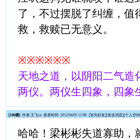
了，不过摆脱了纠缠，值
救，救赎已无意义。
※※※※※※
天地之道，以阴阳二气造
两仪。两仪生四象，四象
[186楼]
作者:
王飞cn
发表时间: 2012/04/05 11:06
[
加为好友
][
发送消息
][
个人空
哈哈！梁彬彬失道寡助，