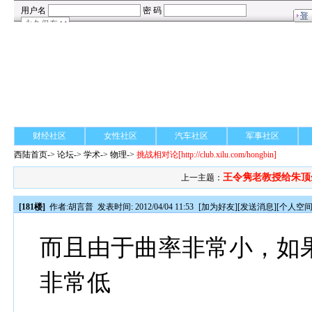
财经社区
女性社区
汽车社区
军事社区
西陆首页
->
论坛
->
学术
-> 物理->
挑战相对论
[http://club.xilu.com/hongbin]
王令隽老教授给朱顶余
上一主题：
[181楼]
作者:
胡言普
发表时间: 2012/04/04 11:53
[
加为好友
][
发送消息
][
个人空
而且由于曲率非常小，如
非常低