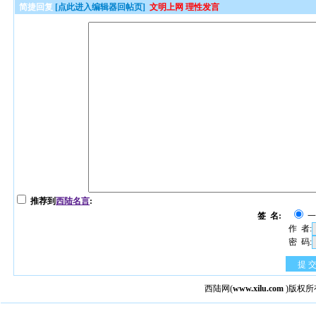
简捷回复
[点此进入编辑器回帖页]
文明上网 理性发言
推荐到
西陆名言
:
签 名:
作 者:
密 码:
提 
西陆网
(
www.xilu.com
)版权