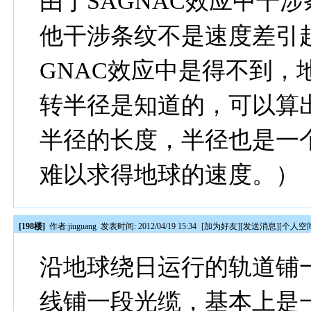
由于SAGNAC效应中干
他干涉条纹不是速度差引
GNAC效应中是得不到，
转半径是知道的，可以算
半径的长度，半径也是一
难以求得地球的速度。）
[198楼]
作者:
jiuguang
发表时间: 2012/04/19 15:34
[
加为好友
][
发送消息
][
个人空
沿地球绕日运行的轨道铺
线铺一段光缆，基本上是