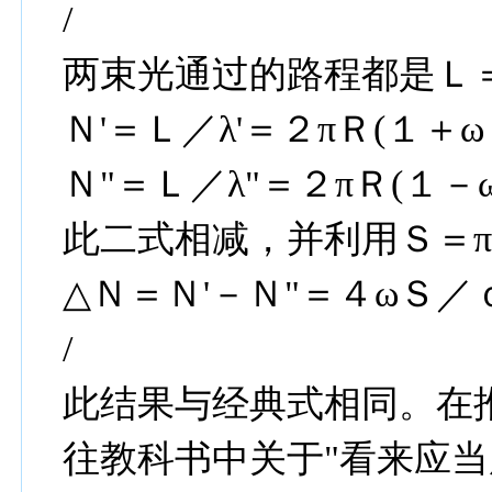
/
两束光通过的路程都是Ｌ
Ｎ'＝Ｌ／λ'＝２πＲ(１＋ωＲ
Ｎ"＝Ｌ／λ"＝２πＲ(１－ωＲ
此二式相减，并利用Ｓ＝π
△Ｎ＝Ｎ'－Ｎ"＝４ωＳ／ｃλ
/
此结果与经典式相同。在
往教科书中关于"看来应