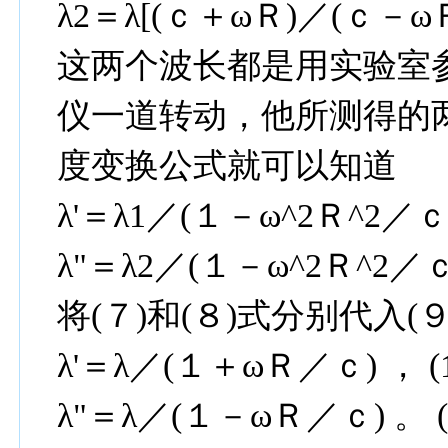
λ2＝λ[(ｃ＋ωＲ)／(ｃ－ωＲ)
这两个波长都是用实验室
仪一道转动，他所测得的两
度变换公式就可以知道
λ'＝λ1／(１－ω^2Ｒ^2／ｃ^2
λ"＝λ2／(１－ω^2Ｒ^2／ｃ^2
将(７)和(８)式分别代入(
λ'＝λ／(１＋ωＲ／ｃ) ， (1
λ"＝λ／(１－ωＲ／ｃ) 。 (