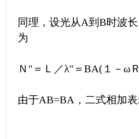
同理，设光从A到B时波长为
为
Ｎ"＝Ｌ／λ"＝BA(１－ω
由于AB=BA，二式相加表