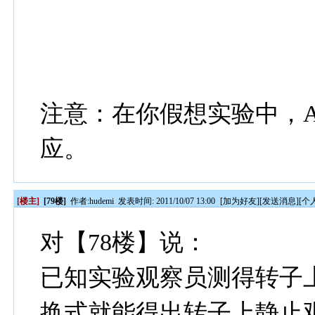
注意：在你假想实验中，
应。
[楼主]
[79楼]
作者:
hudemi
发表时间: 2011/10/07 13:00
[
加为好友
][
发送消息
][
个
对【78楼】说：
已知实验观察员测得转子上
换式就能得出转子上静止观