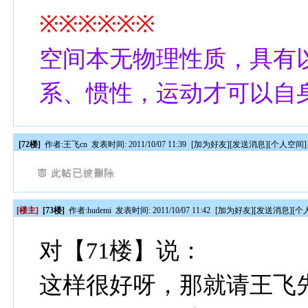
※※※※※※
空间本无物理性质，具有
系、惯性，运动才可以自
[72楼]
作者:
王飞cn
发表时间: 2011/10/07 11:39
[
加为好友
][
发送消息
][
个人空间
]
[楼主]
[73楼]
作者:
hudemi
发表时间: 2011/10/07 11:42
[
加为好友
][
发送消息
][
个
对【71楼】说：
这样很好呀，那就请王飞