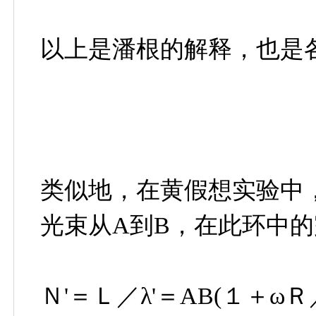
以上是潘根的解释，也是
类似地，在黄假想实验中，
光束从A到B，在此环中
Ｎ'＝Ｌ／λ'＝AB(１＋ωＲ