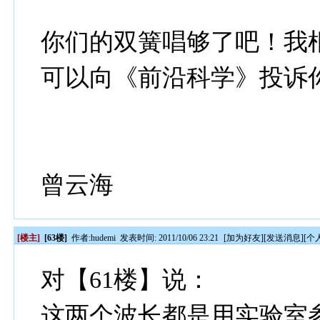
你们的双簧唱够了吧！我
可以向《前沿科学》投诉
曾云海
[楼主]
[63楼]
作者:
hudemi
发表时间: 2011/10/06 23:21
[
加为好友
][
发送消息
][
个
对【61楼】说：
这两个波长都是用实验室