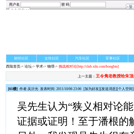
财经社区
女性社区
汽车社区
军事社区
西陆首页
->
论坛
->
学术
-> 物理->
挑战相对论
[http://club.xilu.com/hongbin]
王令隽老教授给朱顶余
上一主题：
[61楼]
作者:
吴沂光
发表时间: 2011/10/06 23:06
[
加为好友
][
发送消息
][
个人空间
]
吴先生认为“狭义相对论能
证据或证明！至于潘根的