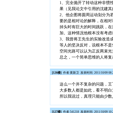
1、完全抛开了转动这种非惯
果（见我论文中引用的沈建其
2、他企图将圆周运动划分为
要的是相对论的解释，在相对
掉头时有巨大的时间跳跃，在
加。这种情况他根本没有考虑
3、我曾将王先生的实验改造成
等人的坚决反对，说根本不是S
空间光路可以认为正反两束光
总之，一个简单思维的人将复
[126楼]
作者:
黄新卫
发表时间: 2011/10/09 08:
这么一个并不复杂的问题，王
大多数人都是如此，看不明白
所以我说过，真理只能由少数
[127楼]
作者:
541218
发表时间: 2011/10/09 10: