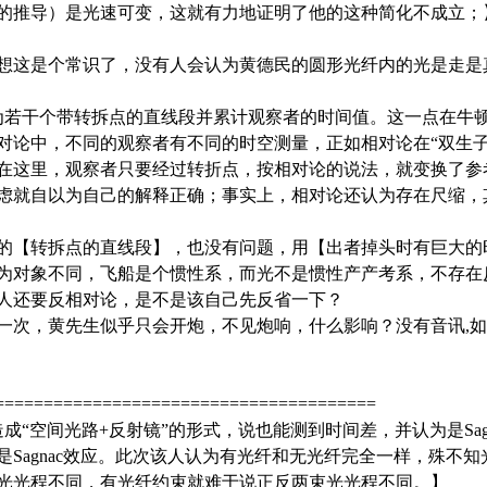
的推导）是光速可变，这就有力地证明了他的这种简化不成立；
想这是个常识了，没有人会认为黄德民的圆形光纤内的光是走是
为若干个带转拆点的直线段并累计观察者的时间值。这一点在牛
对论中，不同的观察者有不同的时空测量，正如相对论在“双生子
在这里，观察者只要经过转折点，按相对论的说法，就变换了参
虑就自以为自己的解释正确；事实上，相对论还认为存在尺缩，
的【转拆点的直线段】，也没有问题，用【出者掉头时有巨大的
为对象不同，飞船是个惯性系，而光不是惯性产产考系，不存在
人还要反相对论，是不是该自己先反省一下？
一次，黄先生似乎只会开炮，不见炮响，什么影响？没有音讯,
=======================================
成“空间光路+反射镜”的形式，说也能测到时间差，并认为是Sag
Sagnac效应。此次该人认为有光纤和无光纤完全一样，殊不
光光程不同，有光纤约束就难于说正反两束光光程不同。】