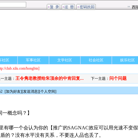
车社区
军事社区
文学社区
社会社区
娱乐社区
ttp://club.xilu.com/hongbin]
王令隽老教授给朱顶余的中肯回复...
问个问题
上一主题：
下一主题：
52
[
加为好友
][
发送消息
][
个人空间
]
是同一概念吗？】
里有哪一个会认为你的【推广的SAGNAC效应可以用光速不变假
不是矛盾的？没有水平没有关系，不要连人品也丢了。