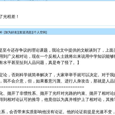
了光程差！
00
[
加为好友
][
发送消息
][
个人空间
]
效应是至今还存争议的理论课题，我论文中提供的文献谈到了，上
到广义相对论，现在一个反相人士跳将出来说用中学知识能够解释
有水平甚至扯到人品问题，真是奇了怪了。】
定论，否则科学就简单解决了，大家举举手就可以决定。对于我
，我不会介意，但，如果蓄意污蔑、进行人身攻击，那就是人品
=====================================
化、抛开了非惯性系、抛开了光纤对光路的约束、抛开了相对论
得到相对论认可的推导，他竟信以为真并维护上了相对论，其推
性系，会否带来实质影响他没有论证。他的论证前提是光速不变