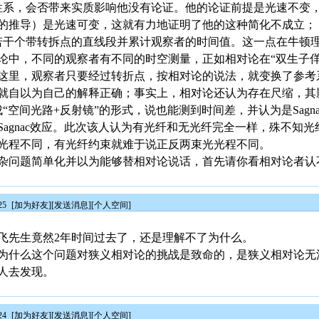
性系，会否带来实质影响他没有论证。他的论证前提是光速不变
的推导）是光速可变，这就有力地证明了他的这种简化不成立；
若干个带转拆点的直线段并累计观察者的时间值。这一点在牛顿
论中，不同的观察者有不同的时空测量，正如相对论在“双生子佯
这里，观察者只要经过转折点，按相对论的说法，就变换了参考
就自以为自己的解释正确；事实上，相对论还认为存在尺缩，其
“空间光路+反射镜”的形式，说也能测到时间差，并认为是Sagn
agnac效应。此次该人认为有光纤和无光纤完全一样，殊不知
光程不同，有光纤约束就难于说正反两束光光程不同。
杂问题简单化并以为能够替相对论说话，首先请你看相对论者认
25
[
加为好友
][
发送消息
][
个人空间
]
飞先生竟然2年时间过去了，还是理解不了为什么。
为什么这个问题对狭义相对论的挑战是致命的，是狭义相对论无
人去发现。
24
[
加为好友
][
发送消息
][
个人空间
]