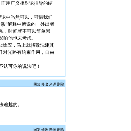
，而用广义相对论推导的结
理论中当然可以，可惜我们
谬”解释中所说的，外出者
系，时间就不可以简单累
影响他也未考虑。
ac效应，马上就招致沈建其
光纤对光路有约束作用，自由
不认可你的说法吧！
回复
修改
来源
删除
法逾越的。
回复
修改
来源
删除