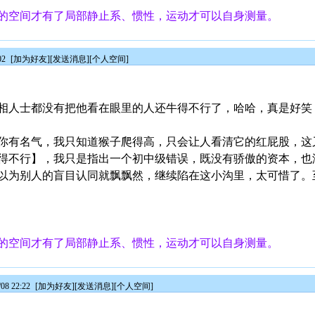
的空间才有了局部静止系、惯性，运动才可以自身测量。
02
[
加为好友
][
发送消息
][
个人空间
]
相人士都没有把他看在眼里的人还牛得不行了，哈哈，真是好笑
你有名气，我只知道猴子爬得高，只会让人看清它的红屁股，这
得不行】，我只是指出一个初中级错误，既没有骄傲的资本，也
以为别人的盲目认同就飘飘然，继续陷在这小沟里，太可惜了。
的空间才有了局部静止系、惯性，运动才可以自身测量。
8 22:22
[
加为好友
][
发送消息
][
个人空间
]