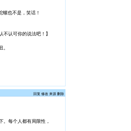
光陀螺也不是，笑话！
认不认可你的说法吧！】
丑。
回复
修改
来源
删除
下。每个人都有局限性，