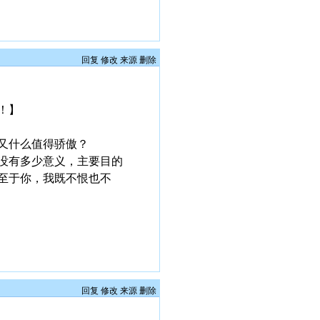
回复
修改
来源
删除
！】
又什么值得骄傲？
没有多少意义，主要目的
至于你，我既不恨也不
回复
修改
来源
删除