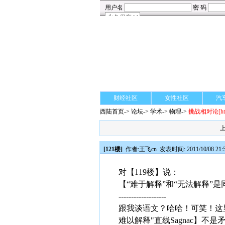
财经社区
女性社区
汽
西陆首页
->
论坛
->
学术
-> 物理->
挑战相对论
[h
[121楼]
作者:
王飞cn
发表时间: 2011/10/08 21:
对【119楼】说：
【“难于解释”和“无法解释”
-------------------
跟我谈语文？哈哈！可笑！这
难以解释"直线Sagnac】