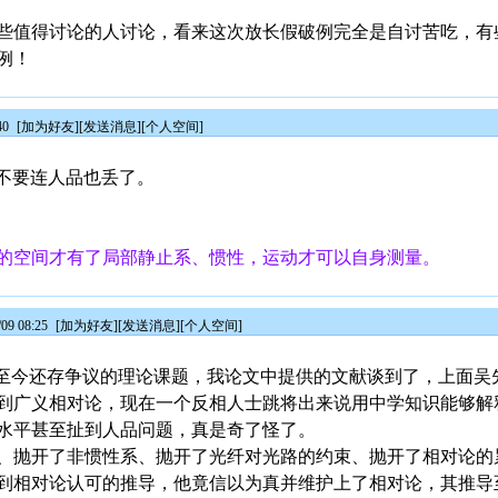
些值得讨论的人讨论，看来这次放长假破例完全是自讨苦吃，有
例！
40
[
加为好友
][
发送消息
][
个人空间
]
，不要连人品也丢了。
的空间才有了局部静止系、惯性，运动才可以自身测量。
9 08:25
[
加为好友
][
发送消息
][
个人空间
]
应是至今还存争议的理论课题，我论文中提供的文献谈到了，上面
广义相对论，现在一个反相人士跳将出来说用中学知识能够解释S
水平甚至扯到人品问题，真是奇了怪了。
、抛开了非惯性系、抛开了光纤对光路的约束、抛开了相对论的
到相对论认可的推导，他竟信以为真并维护上了相对论，其推导