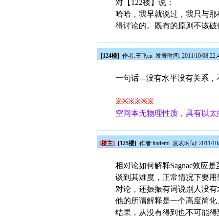
对【122楼】说：
哈哈，我早就说过，我只与那
得讨论的。既有的原则不该破
[124楼]
作者:
王飞cn
发表时间: 2011/10/08 22:
一句话---没有水平没有关系
※※※※※※
空间本无物理性质，具有以太
[楼主]
[125楼]
作者:
hudemi
发表时间: 2011/10/0
相
对论如何解释Sagnac效
谈到其难度，正常情况下要用到
对论，还振振有词说别人没有
他的所谓解释是一个高度简化
结果，从没有得到也不可能得