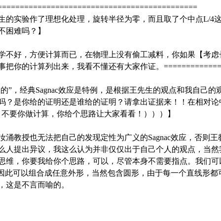
=============================================
生的实验作了理想化处理，旋转半径为零，而且取了个中点L/4
不困难吗？】
学不好，方便计算而已，在物理上没有偷工减料，你如果【考虑
的计算列出来，我看不懂还有大家作证。==================
广义的”，经典Sagnac效应是特例，是根据王先生的观点和我自己
吗？是你给的证明还是谁给的证明？请拿出证据来！！在相对论
，不要你做计算，你给个思路让大家看看！）））】
涌教授也无法把自己的发现定性为广义的Sagnac效应，否则
么人提出异议，我这么认为并非仅仅出于自己个人的观点，当然
思维，你要我给你个思路，可以，尽管本身不需要指点。我们可
来，因此可以组合成任意外形，当然包含圆形，由于每一个直线形
，这是不言而喻的。