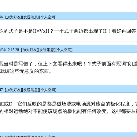
56
[
加为好友
][
发送消息
][
个人空间
]
你的式子是不是H=VxH？一个式子两边都出现了H！看好再回答
4/12 15:28
[
加为好友
][
发送消息
][
个人空间
]
当时是写错了，但上下文看得出来吧！？式子前面有冠词“朗道的
，就缠这些无意义的东西。
47
[
加为好友
][
发送消息
][
个人空间
]
的E或D，它们反映的是都是磁场源或电场源对该点的极化程度，
的相对运动绝对不能使该场点的极化能有任何改变。这些都要从