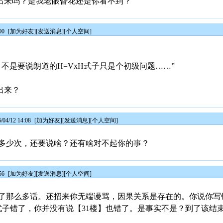
出来吗？是我老眼昏花还是你看不到？
00
[
加为好友
][
发送消息
][
个人空间
]
不是要说朗道的H=VxH式子只是个初级问题……”
出来？
4/12 14:08
[
加为好友
][
发送消息
][
个人空间
]
多少次，还要说啥？还有啥对不起你的事？
56
[
加为好友
][
发送消息
][
个人空间
]
了那么多话。还招来你无端谩骂，因果关系是存在的。你说你写错
】式子错了，你并没有说【31楼】也错了。是事实不是？到了该结