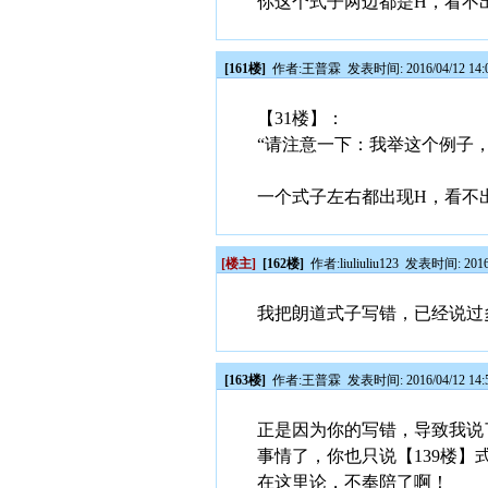
你这个式子两边都是H，看不
[161楼]
作者:
王普霖
发表时间: 2016/04/12 14:
【31楼】：
“请注意一下：我举这个例子，
一个式子左右都出现H，看不
[楼主]
[162楼]
作者:
liuliuliu123
发表时间: 2016/0
我把朗道式子写错，已经说过
[163楼]
作者:
王普霖
发表时间: 2016/04/12 14:
正是因为你的写错，导致我说
事情了，你也只说【139楼
在这里论，不奉陪了啊！