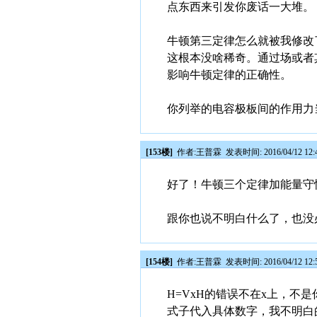
点东西来引发你废话一大堆。
牛顿第三定律怎么就被我修改
这根本没啥稀奇。通过场或者
影响牛顿定律的正确性。
你列举的电容极板间的作用力
[153楼]
作者:
王普霖
发表时间: 2016/04/12 12:
好了！牛顿三个定律加能量守
跟你也说不明白什么了，也没
[154楼]
作者:
王普霖
发表时间: 2016/04/12 12:
H=VxH的错误不在x上，不
式子代入具体数字，我不明白的