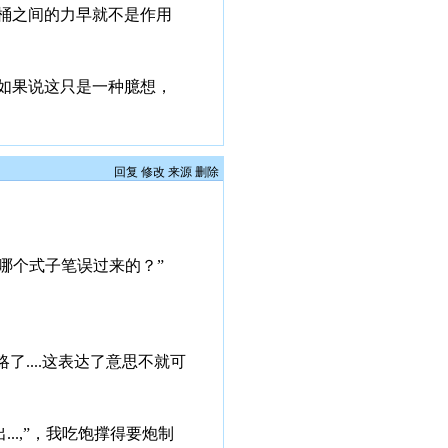
桶之间的力早就不是作用
如果说这只是一种臆想，
回复
修改
来源
删除
从哪个式子笔误过来的？”
....这表达了意思不就可
...,”，我吃饱撑得要炮制