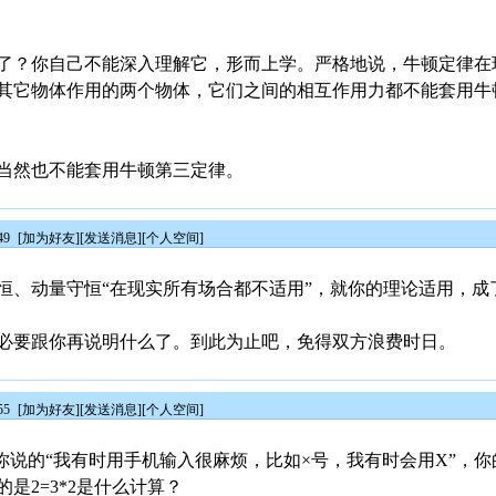
了？你自己不能深入理解它，形而上学。严格地说，牛顿定律在
其它物体作用的两个物体，它们之间的相互作用力都不能套用牛
当然也不能套用牛顿第三定律。
49
[
加为好友
][
发送消息
][
个人空间
]
恒、动量守恒“在现实所有场合都不适用”，就你的理论适用，成
必要跟你再说明什么了。到此为止吧，免得双方浪费时日。
55
[
加为好友
][
发送消息
][
个人空间
]
是你说的“我有时用手机输入很麻烦，比如×号，我有时会用X”，
是2=3*2是什么计算？