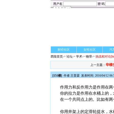
财经社区
女性社区
汽
西陆首页
->
论坛
->
学术
-> 物理->
挑战相对论
[h
华棣
上一主题：
[151楼]
作者:
王普霖
发表时间: 2016/04/12 06:
作用力和反作用力是作用在两
你的拉力是作用在水桶上的，
在一个共同点上的。比如有两
你用井架上的定滑轮提水，水