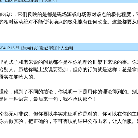
47
[
加为好友
][
发送消息
][
个人空间
]
的E或D，它们反映的是都是磁场源或电场源对该点的极化程度，
的相对运动绝对不能使该场点的极化能有任何改变。这些都要从
4/12 16:55
[
加为好友
][
发送消息
][
个人空间
]
里的式子和老朱说的问题都不是在你的理论框架下来论的事。你
给别人。虽然你嘴上没说要强加，但你的行为就是这样：总是拿
语实在够呛人的。
理论，得到了不同的结论，你说明一下是用你的理论得到的。别
是同一种语言，最后来一句，我不承认那个！
论都无可非议。但你要以事实来证明你是对的。你可以在你的主
你去做实验，把正确的，不可否认的结果公布出来，让人信服。