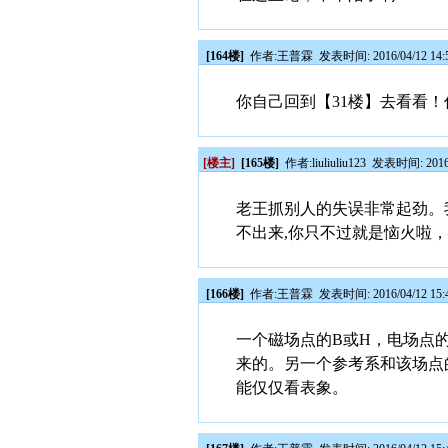
[164楼]
作者:
王普霖
发表时间: 2016/04/12 14:
你自己回到【31楼】去看看！
[楼主]
[165楼]
作者:
liuliuliu123
发表时间: 2016/0
老王抓别人的失误非常起劲。我
不出来,你只不过就是恼火啦
[166楼]
作者:
王普霖
发表时间: 2016/04/12 15:
一个磁场点的B或H，电场点
来的。另一个参考系和该场点
能仅仅看表象。