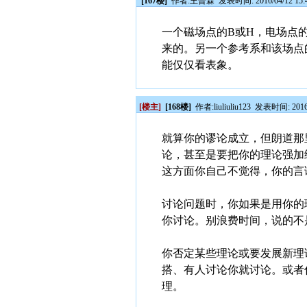
[167楼]
作者:
王普霖
发表时间: 2016/04/12 15:
一个磁场点的B或H，电场点
来的。另一个参考系和该场点
能仅仅看表象。
[楼主]
[168楼]
作者:
liuliuliu123
发表时间: 2016/0
就算你的谬论成立，但朗道那
论，甚至是要把你的理论强加
这方面你自己不觉得，你的言
讨论问题时，你如果是用你的
你讨论。别浪费时间，说的不
你否定某些理论或要发展新理
搭、有人讨论你就讨论。或者
理。