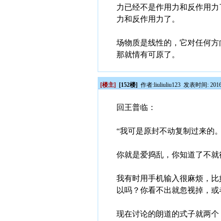
力已经不是作用力和反作用力
力和反作用力了。
场物质是线性的，它对任何方
那就情有可原了。
[楼主]
[152楼]
作者:
liuliuliu123
发表时间: 2016/0
回王普临：
“我可是原封不动复制过来的。
你就是爱捣乱，你知道了不就
我有时用手机输入很麻烦，比如
以吗？你看不出就忽视掉，或
现在讨论的朗道的式子就两个：E=