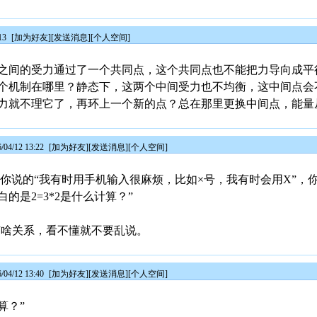
13
[
加为好友
][
发送消息
][
个人空间
]
之间的受力通过了一个共同点，这个共同点也不能把力导向成平
个机制在哪里？静态下，这两个中间受力也不均衡，这中间点会
力就不理它了，再环上一个新的点？总在那里更换中间点，能量
4/12 13:22
[
加为好友
][
发送消息
][
个人空间
]
不是你说的“我有时用手机输入很麻烦，比如×号，我有时会用X”，
的是2=3*2是什么计算？”
2 有啥关系，看不懂就不要乱说。
4/12 13:40
[
加为好友
][
发送消息
][
个人空间
]
算？”