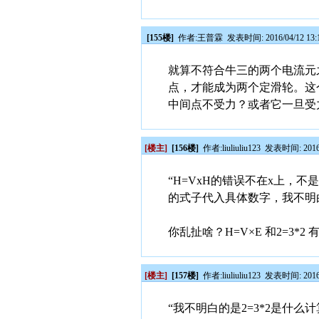
[155楼]
作者:
王普霖
发表时间: 2016/04/12 13:
就算不符合牛三的两个电流元
点，才能成为两个定滑轮。这
中间点不受力？或者它一旦受
[楼主]
[156楼]
作者:
liuliuliu123
发表时间: 2016/0
“H=VxH的错误不在x上，
的式子代入具体数字，我不明白
你乱扯啥？H=V×E 和2=3*
[楼主]
[157楼]
作者:
liuliuliu123
发表时间: 2016/0
“我不明白的是2=3*2是什么计