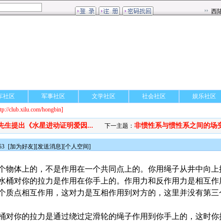
车社区
军事社区
文学社区
社会社区
娱乐社区
ttp://club.xilu.com/hongbin]
先生提出《水星进动证明爱因...
非惯性系与惯性系之间的场变换
下一主题：
53
[
加为好友
][
发送消息
][
个人空间
]
个物体上的，不是作用在一个共同点上的。你用绳子从井中向上
水桶对你的拉力是作用在你手上的。作用力和反作用力是相互作
个质点相互作用，这对力是互相作用到对方的，这里并没有第三
桶对你的拉力是通过绕过定滑轮的绳子作用到你手上的，这时你