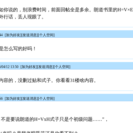
如你说的，别浪费时间，前面回帖全是多余。朗道书里的H=V×
外行话，丢人现眼了。
44
[
加为好友
][
发送消息
][
个人空间
]
子是怎么写的好吗！
4/12 13:50
[
加为好友
][
发送消息
][
个人空间
]
内容的，没删过贴和式子。你看看31楼啥内容。
56
[
加为好友
][
发送消息
][
个人空间
]
不是要说朗道的H=VxH式子只是个初级问题……”，