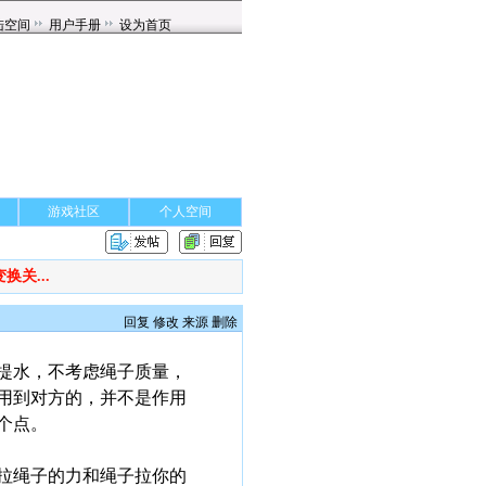
游戏社区
个人空间
关...
回复
修改
来源
删除
提水，不考虑绳子质量，
用到对方的，并不是作用
个点。
拉绳子的力和绳子拉你的