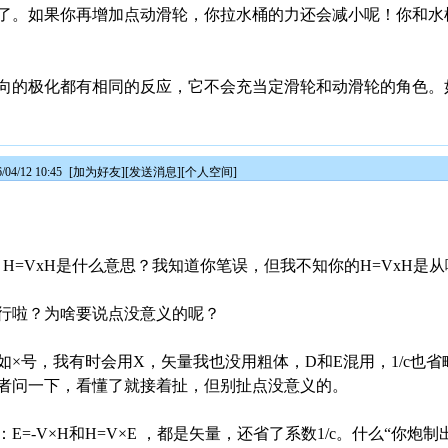
了。如果你再增加点动滑轮，你拉水桶的力还会减小呢！你和水
向的极化都有相同的反应，它不会充当定滑轮和动滑轮的角色。
4/12 10:45
[
加为好友
][
发送消息
][
个人空间
]
H=VxH是什么意思？我知道你笔误，但我不知你的H=VxH是
行啦？为啥要说点没意义的呢？
×号，我有时会用X，矢量我也没用粗体，D和E混用，1/c也省略了
者问一下，看懂了就接着扯，但别扯点没意义的。
-V×H和H=V×E ，都是矢量，还省了系数1/c。什么“你炮制出