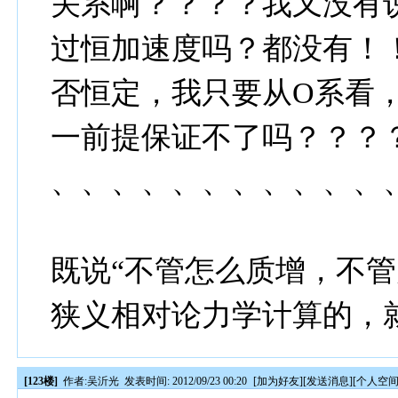
关系啊？？？？我又没有
过恒加速度吗？都没有！
否恒定，我只要从O系看
一前提保证不了吗？？？
、、、、、、、、、、、
既说“不管怎么质增，不
狭义相对论力学计算的，
[123楼]
作者:
吴沂光
发表时间: 2012/09/23 00:20
[
加为好友
][
发送消息
][
个人空