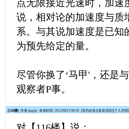
点无限接近光速时，加速
说，相对论的加速度与质
系。与其说加速度是已知
为预先给定的量。
尽管你换了‘马甲'，还是
观察者P事。
[128楼]
作者:
jqsphy
发表时间: 2012/09/23 09:20
[
加为好友
][
发送消息
][
个人空间
对【116楼】说：