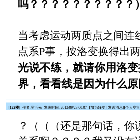
吗？？？？？？？？？？
当考虑运动两质点之间连
点系P事，按洛变换得出
光说不练，就请你用洛变
界，看看线是因为什么原
[122楼]
作者:
吴沂光
发表时间: 2012/09/23 00:07
[
加为好友
][
发送消息
][
个人空
？（（（还是那句话，你