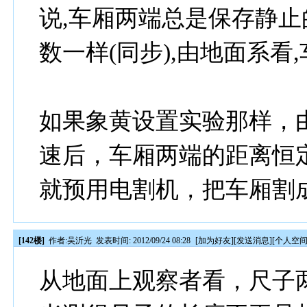
说,车厢两端总是保存静止
数一样(同步),由地面系看
如果象黄设置实验那样，
速后，车厢两端的距离恒
就预用电割机，把车厢割
[142楼]
作者:
吴沂光
发表时间: 2012/09/24 08:28
[
加为好友
][
发送消息
][
个人空
从地面上观察者看，尺子