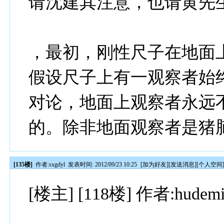
请沈建其注意，也请黄先
，最初，刚性尺子在地面
假设尺子上有一观察者始
对论，地面上观察者永远
的。除非地面观察者是猪
[135楼]
作者:
sxgdyl
发表时间: 2012/09/23 10:25
[
加为好友
][
发送消息
][
个人空间
[楼主] [118楼] 作者:hudem