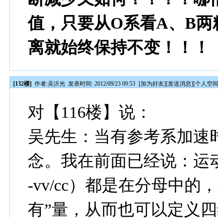
值，只要从O系看A、B
离就始终保持不变！！！
[132楼]
作者:
吴沂光
发表时间: 2012/09/23 09:53
[
加为好友
][
发送消息
][
个人空
对【116楼】说：
吴先生：当有参考系加速
念。我在前面已经说：运动
-vv/cc）都是在分母中
有”量，从而也可以定义四