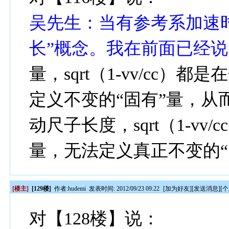
吴先生：
当有参考系加速
长”概念。
我在前面已经说
量，
sqrt
（
1-vv/cc
）都是在
定义不变的“固有”量，从
动尺子长度，
sqrt
（
1-vv/cc
量，无法定义真正不变的“
[楼主]
[129楼]
作者:
hudemi
发表时间: 2012/09/23 09:22
[
加为好友
][
发送消息
][
个
对【128楼】说：