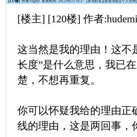
[137楼]
作者:
sxgdyl
发表时间: 2012/09/23 10:37
[
加为好友
][
发送消息
][
个人空间
[楼主] [120楼] 作者:hudem
这当然是我的理由！这不
长度”是什么意思，我已
楚，不想再重复。
你可以怀疑我给的理由正
线的理由，这是两回事，