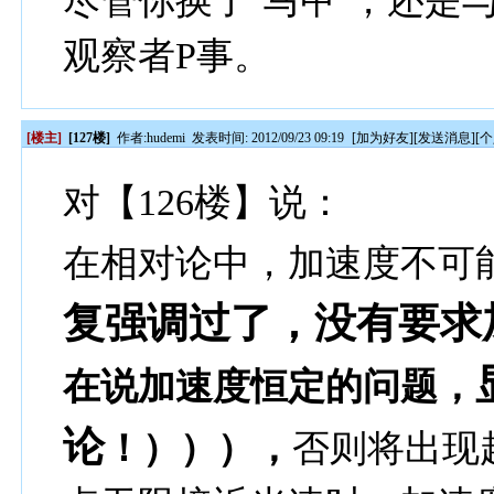
尽管你换了‘马甲’，还是
观察者P事。
[楼主]
[127楼]
作者:
hudemi
发表时间: 2012/09/23 09:19
[
加为好友
][
发送消息
][
个
对【126楼】说：
在相对论中，加速度不可
复强调过了，没有要求
在说加速度恒定的问题，
论
！））），
否则将出现