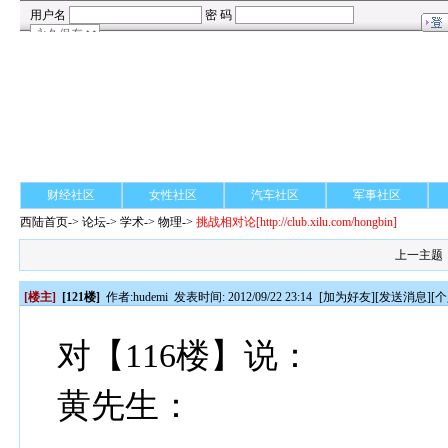
财经社区
女性社区
汽车社区
军事社区
西陆首页
->
论坛
->
学术
-> 物理->
挑战相对论
[http://club.xilu.com/hongbin]
上一主题
[楼主]
[121楼]
作者:
hudemi
发表时间: 2012/09/22 23:14
[
加为好友
][
发送消息
][
个
对【116楼】说：
黄先生：