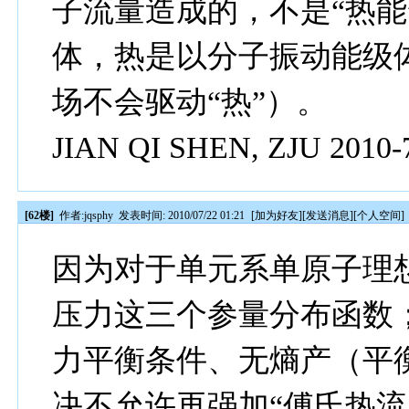
子流量造成的，不是“热能
体，热是以分子振动能级
场不会驱动“热”）。
JIAN QI SHEN, ZJU 2010-
[62楼]
作者:
jqsphy
发表时间: 2010/07/22 01:21
[
加为好友
][
发送消息
][
个人空间
]
因为对于单元系单原子理
压力这三个参量分布函数
力平衡条件、无熵产（平
决不允许再强加“傅氏热流