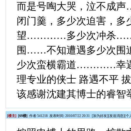
而是号啕大哭，泣不成声
闭门羹，多少次迫害，多
望…………多少次冲杀…
围……不知遭遇多少次围
少次蛮横霸道…………幸
理专业的侠士 路遇不平 
该感谢沈建其博士的睿智
[楼主]
[69楼]
作者:
541218
发表时间: 2010/07/22 20:31
[
加为好友
][
发送消息
][
个