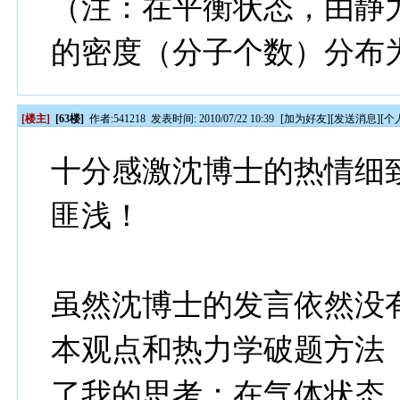
（注：在平衡状态，由静
的密度（分子个数）分布为exp
[楼主]
[63楼]
作者:
541218
发表时间: 2010/07/22 10:39
[
加为好友
][
发送消息
][
个
十分感激沈博士的热情细
匪浅！
虽然沈博士的发言依然没
本观点和热力学破题方法
了我的思考：在气体状态