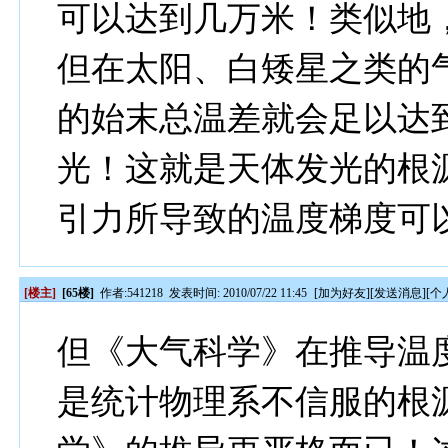
可以达到几万米！类似地
但在太阳、白矮星之类的
的始末总温差就会足以达
光！这就是天体发光的根
引力所导致的温度梯度可
[楼主]
[65楼]
作者:
541218
发表时间: 2010/07/22 11:45
[
加为好友
][
发送消息
][
个
但《大气科学》在推导温
是统计物理系不信服的根