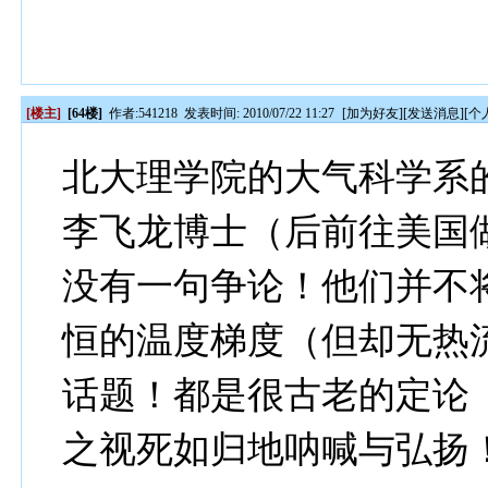
[楼主]
[64楼]
作者:
541218
发表时间: 2010/07/22 11:27
[
加为好友
][
发送消息
][
个
北大理学院的大气科学系
李飞龙博士（后前往美国
没有一句争论！他们并不
恒的温度梯度（但却无热
话题！都是很古老的定论
之视死如归地呐喊与弘扬