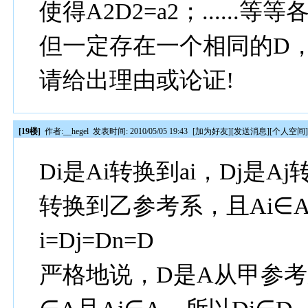
使得A2D2=a2；......等
但一定存在一个相同的D，使
请给出理由或论证!
[19楼]
作者:
__hegel
发表时间: 2010/05/05 19:43
[
加为好友
][
发送消息
][
个人空间
Di是Ai转换到ai，Dj是A
转换到乙参考系，且Ai∈A、
i=Dj=Dn=D
严格地说，D是A从甲参考