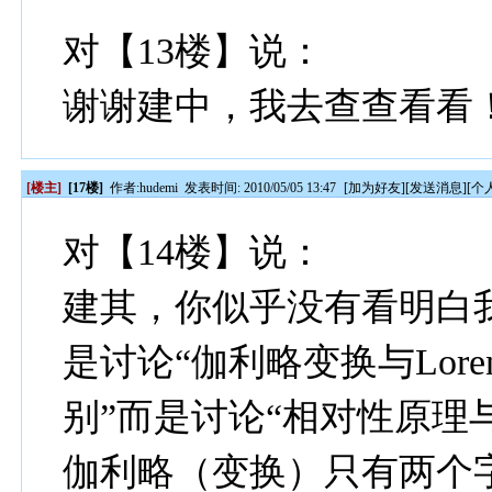
对【13楼】说：
谢谢建中，我去查查看看
[楼主]
[17楼]
作者:
hudemi
发表时间: 2010/05/05 13:47
[
加为好友
][
发送消息
][
个
对【14楼】说：
建其，你似乎没有看明白
是讨论“伽利略变换与Lor
别”而是讨论“相对性原理
伽利略（变换）只有两个