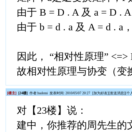
由于 B = D . A 及 a = D .
由于 b = d . a 及 A = d . 
因此， “相对性原理” <=> B =
故相对性原理与协变（变
[楼主]
[24楼]
作者:
hudemi
发表时间: 2010/05/07 20:27
[
加为好友
][
发送消息
][
个
对【23楼】说：
建中，你推荐的周先生的