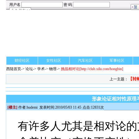
财经社区
女性社区
汽车社区
军事社区
西陆首页
->
论坛
->
学术
-> 物理->
挑战相对论
[http://club.xilu.com/hongbin]
【转
上一主题：
形象论证相对性原理
[楼主]
作者:
hudemi
发表时间:2010/05/03 11:45
点击:12831次
有许多人尤其是相对论的