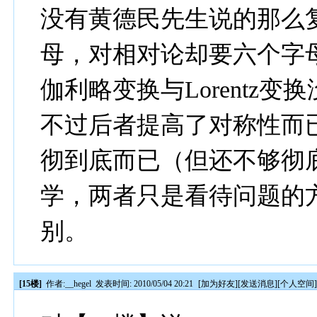
没有黄德民先生说的那么
母，对相对论却要六个字
伽利略变换与Lorentz
不过后者提高了对称性而
彻到底而已（但还不够彻
学，两者只是看待问题的
别。
[15楼]
作者:
__hegel
发表时间: 2010/05/04 20:21
[
加为好友
][
发送消息
][
个人空间