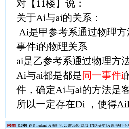
对【11楼】说：
关于Ai与ai的关系：
Ai是甲参考系通过物理
事件i的物理关系
ai是乙参考系通过物理方
Ai与ai都是都是
同一事件i
件，确定Ai与ai的方法
所以一定存在Di ，使得AiDi
[楼主]
[16楼]
作者:
hudemi
发表时间: 2010/05/05 13:42
[
加为好友
][
发送消息
][
个