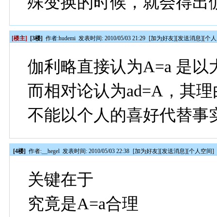
殊变换的时候，就会得出伽
[楼主]
[3楼]
作者:
hudemi
发表时间: 2010/05/03 21:29
[
加为好友
][
发送消息
][
个人
伽利略直接认为A=a 是
而相对论认为ad=A，其
不能以个人的喜好代替事
[4楼]
作者:
__hegel
发表时间: 2010/05/03 22:38
[
加为好友
][
发送消息
][
个人空间
]
关键在于
究竟是A=a合理