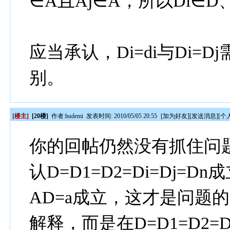
∈A且Aj∈A，所以Di∈D
应当承认，Di=di与Di
别。
[楼主]
[20楼]
作者:
hudemi
发表时间: 2010/05/05 20:55
[
加为好友
][
发送消息
][
个
你的回帖仍然没有抓住问
认D=D1=D2=Di=Dj
AD=a成立，这才是问题
解释，而是在D=D1=D2=