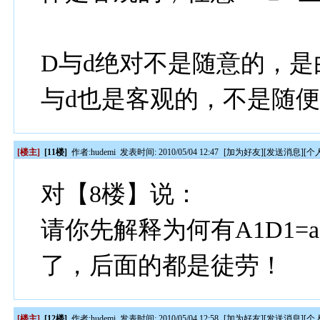
D与d绝对不是随意的，是
与d也是客观的，不是随
[楼主]
[11楼]
作者:
hudemi
发表时间: 2010/05/04 12:47
[
加为好友
][
发送消息
][
个
对【8楼】说：
请你先解释为何有A1D1=
了，后面的都是徒劳！
[楼主]
[12楼]
作者:
hudemi
发表时间: 2010/05/04 12:58
[
加为好友
][
发送消息
][
个