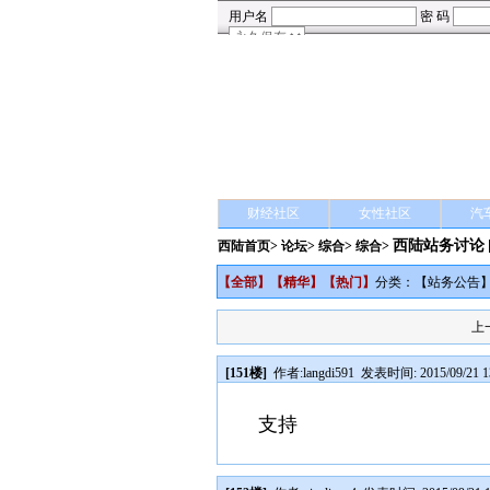
财经社区
女性社区
汽
西陆站务讨论
西陆首页
>
论坛
>
综合
> 综合>
【
全部
】【
精华
】【
热门
】
分类：【
站务公告
上
[151楼]
作者:
langdi591
发表时间: 2015/09/21 1
支持