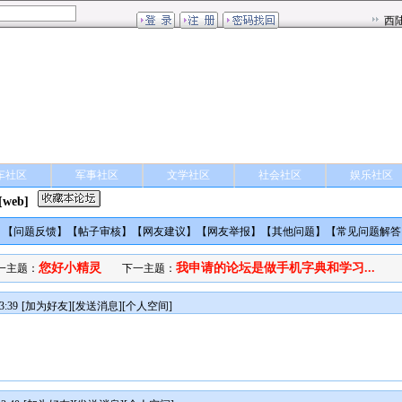
车社区
军事社区
文学社区
社会社区
娱乐社区
[web]
】【
问题反馈
】【
帖子审核
】【
网友建议
】【
网友举报
】【
其他问题
】【
常见问题解答
您好小精灵
我申请的论坛是做手机字典和学习...
一主题：
下一主题：
3:39
[
加为好友
][
发送消息
][
个人空间
]