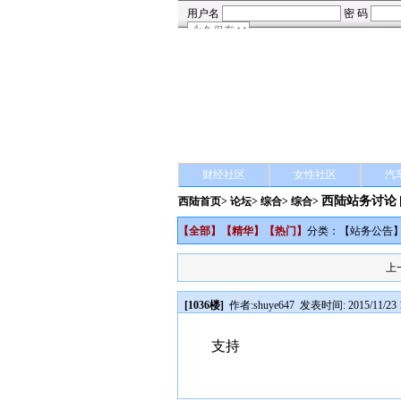
财经社区
女性社区
汽
西陆站务讨论
西陆首页
>
论坛
>
综合
> 综合>
【
全部
】【
精华
】【
热门
】
分类：【
站务公告
上
[1036楼]
作者:
shuye647
发表时间: 2015/11/23 1
支持