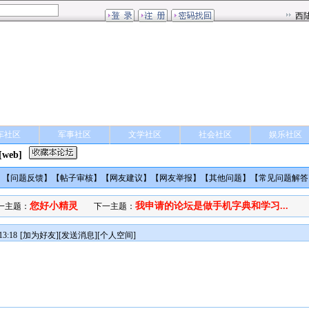
车社区
军事社区
文学社区
社会社区
娱乐社区
[web]
】【
问题反馈
】【
帖子审核
】【
网友建议
】【
网友举报
】【
其他问题
】【
常见问题解答
您好小精灵
我申请的论坛是做手机字典和学习...
一主题：
下一主题：
3:18
[
加为好友
][
发送消息
][
个人空间
]