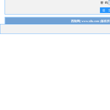
密 码:
提 
西陆网
(
www.xilu.com
)版权