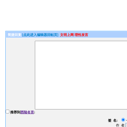
简捷回复
[点此进入编辑器回帖页]
文明上网 理性发言
推荐到
西陆名言
:
签 名:
作 者: