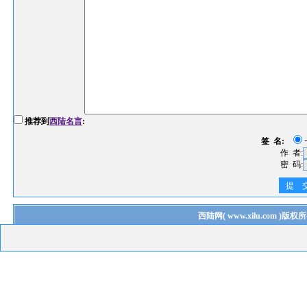
推荐到
西陆名言
:
签 名:
作 者:
密 码:
提 
西陆网
(
www.xilu.com
)版权