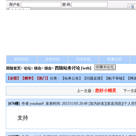
财经社区
女性社区
汽车社区
军事社区
西陆站务讨论
[web]
西陆首页
>
论坛
>
综合
> 综合>
【
全部
】【
精华
】【
热门
】
分类：【
站务公告
】【
问题反馈
】【
帖子审核
】【
网
您好小精灵
上一主题：
下一主
[676楼]
作者:
youzhan9
发表时间: 2015/11/05 20:49
[
加为好友
][
发送消息
][
个人空
支持