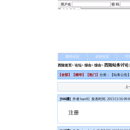
财经社区
女性社区
汽
西陆站务讨论
西陆首页
>
论坛
>
综合
> 综合>
【
全部
】【
精华
】【
热门
】
分类：【
站务公告
上
[946楼]
作者:
bare92
发表时间: 2015/11/16 09:0
注册