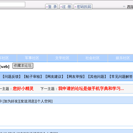
车社区
军事社区
文学社区
社会社区
娱乐社区
[web]
】【
问题反馈
】【
帖子审核
】【
网友建议
】【
网友举报
】【
其他问题
】【
常见问题解答
您好小精灵
我申请的论坛是做手机字典和学习...
一主题：
下一主题：
9
[
加为好友
][
发送消息
][
个人空间
]