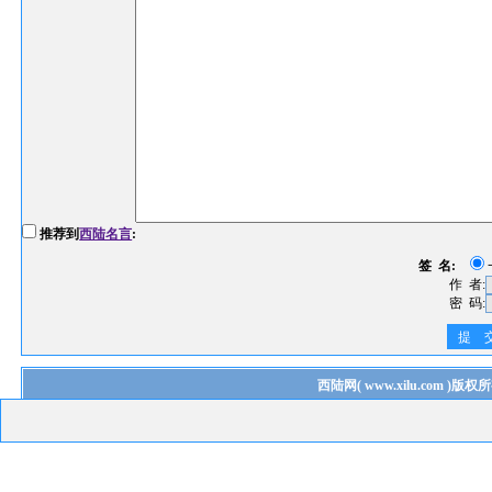
推荐到
西陆名言
:
签 名:
作 者:
密 码:
提 
西陆网
(
www.xilu.com
)版权