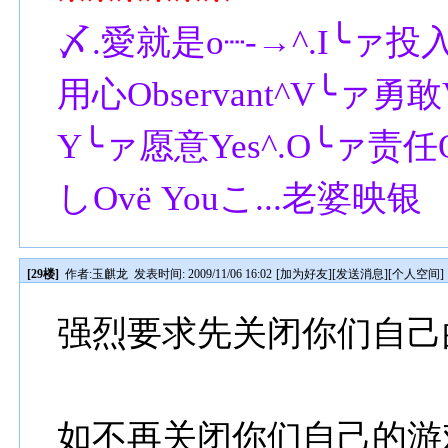
〆.愛就是o┈-→^.I╰ァ投入In
用心Observant^V╰ァ勇敢Va
Y╰ァ愿意Yes^.O╰ァ责任Obl
しΟvё Youこ...老婆映银
[29楼]
作者:
玉麒龙
发表时间: 2009/11/06 16:02
[
加为好友
][
发送消息
][
个人空间
]
强烈要求先关闭你们自己
如不再关闭你们自己的游