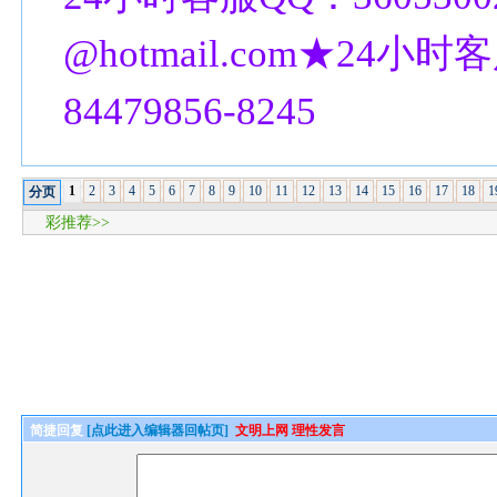
@hotmail.com★24小时客
84479856-8245
1
2
3
4
5
6
7
8
9
10
11
12
13
14
15
16
17
18
1
分页
彩推荐>>
简捷回复
[点此进入编辑器回帖页]
文明上网 理性发言