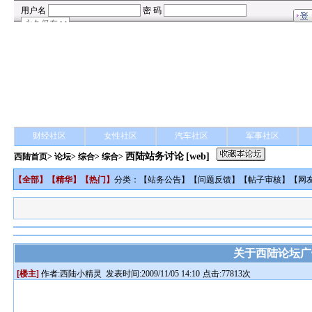
财经社区
女性社区
汽车社区
军事社区
西陆站务讨论
[web]
西陆首页
>
论坛
>
综合
> 综合>
【
全部
】【
精华
】【
热门
】
分类：【
站务公告
】【
问题反馈
】【
帖子审核
】【
网
关于西陆论坛广
[楼主]
作者:
西陆小精灵
发表时间:2009/11/05 14:10
点击:77813次