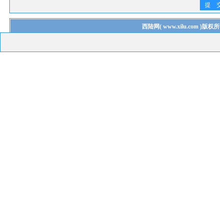
提 
西陆网
(
www.xilu.com
)版权