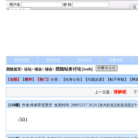
财经社区
女性社区
汽车社区
军事社区
西陆站务讨论
[web]
西陆首页
>
论坛
>
综合
> 综合>
【
全部
】【
精华
】【
热门
】
分类：【
站务公告
】【
问题反馈
】【
帖子审核
】【
网
请解锁
上一主题：
下
[318楼]
作者:
终南草堂慧空
发表时间: 2009/12/17 20:24
[
加为好友
][
发送消息
][
个
-501