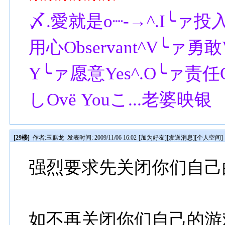
〆.愛就是o┈-→^.I╰ァ投入In
用心Observant^V╰ァ勇敢Va
Y╰ァ愿意Yes^.O╰ァ责任Obl
しΟvё Youこ...老婆映银
[29楼]
作者:
玉麒龙
发表时间: 2009/11/06 16:02
[
加为好友
][
发送消息
][
个人空间
]
强烈要求先关闭你们自己
如不再关闭你们自己的游