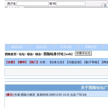
财经社区
女性社区
汽车社区
军事社区
西陆站务讨论
[web]
西陆首页
>
论坛
>
综合
> 综合>
【
全部
】【
精华
】【
热门
】
分类：【
站务公告
】【
问题反馈
】【
帖子审核
】【
网
关于西陆论坛广
[楼主]
作者:
西陆小精灵
发表时间:2009/11/05 14:10
点击:77813次