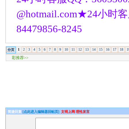
@hotmail.com★24小时客
84479856-8245
1
2
3
4
5
6
7
8
9
10
11
12
13
14
15
16
17
18
1
分页
彩推荐>>
简捷回复
[点此进入编辑器回帖页]
文明上网 理性发言