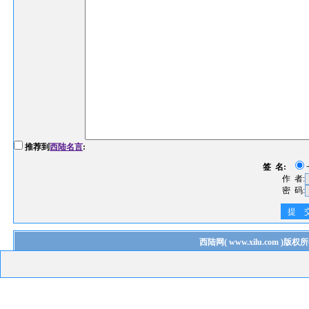
推荐到
西陆名言
:
签 名:
作 者:
密 码:
提 
西陆网
(
www.xilu.com
)版权