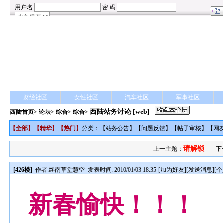
财经社区
女性社区
汽车社区
军事社区
西陆站务讨论
[web]
西陆首页
>
论坛
>
综合
> 综合>
【
全部
】【
精华
】【
热门
】
分类：【
站务公告
】【
问题反馈
】【
帖子审核
】【
网
请解锁
上一主题：
下
[426楼]
作者:
终南草堂慧空
发表时间: 2010/01/03 18:35
[
加为好友
][
发送消息
][
个
新春愉快！！！