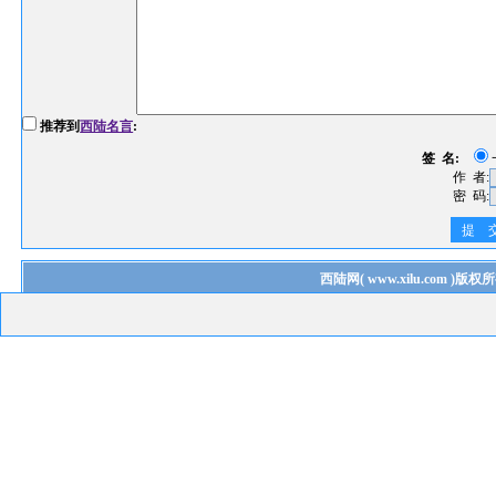
推荐到
西陆名言
:
签 名:
作 者:
密 码:
提 
西陆网
(
www.xilu.com
)版权