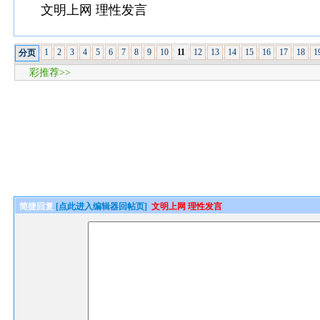
文明上网 理性发言
1
2
3
4
5
6
7
8
9
10
11
12
13
14
15
16
17
18
1
分页
彩推荐>>
简捷回复
[点此进入编辑器回帖页]
文明上网 理性发言