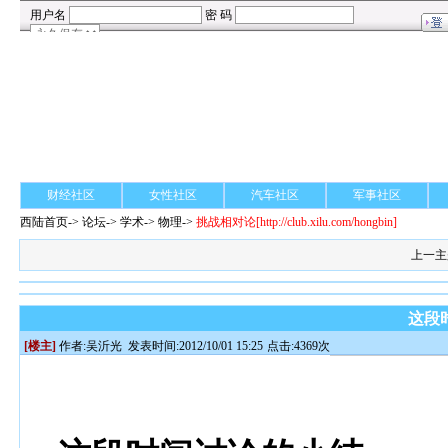
财经社区
女性社区
汽车社区
军事社区
西陆首页
->
论坛
->
学术
-> 物理->
挑战相对论
[http://club.xilu.com/hongbin]
上一主
这段
[楼主]
作者:
吴沂光
发表时间:2012/10/01 15:25
点击:4369次