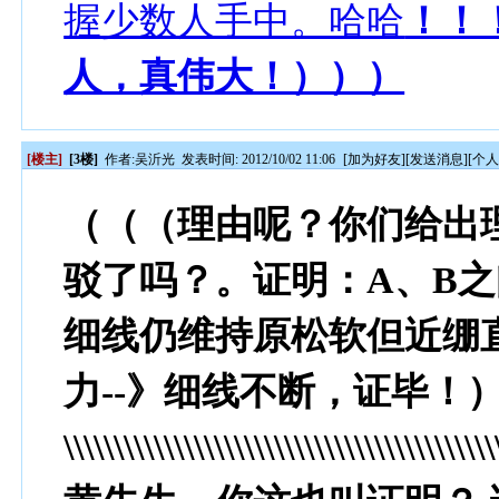
握少数人手中。哈哈
！！
人，真伟大！）））
[楼主]
[3楼]
作者:
吴沂光
发表时间: 2012/10/02 11:06
[
加为好友
][
发送消息
][
个
（（（理由呢？你们给出
驳了吗？。证明：A、B之
细线仍维持原松软但近绷直
力--》细线不断，证毕！
\\\\\\\\\\\\\\\\\\\\\\\\\\\\\\\\\\\\\\\\\\\