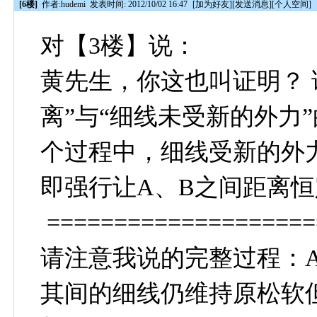
[6楼]
作者:
hudemi
发表时间: 2012/10/02 16:47
[
加为好友
][
发送消息
][
个人空间
]
对【3楼】说：
黄先生，你这也叫证明？ 
离”与“细线未受新的外力
个过程中，细线受新的外
即强行让A、B之间距离
====================
请注意我说的完整过程：A
其间的细线仍维持原松软但