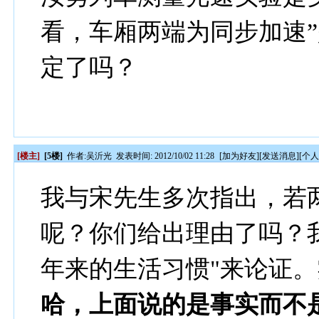
看，车厢两端为同步加速
定了吗？
[楼主]
[5楼]
作者:
吴沂光
发表时间: 2012/10/02 11:28
[
加为好友
][
发送消息
][
个
我与宋先生多次指出，若
呢？你们给出理由了吗？
年来的生活习惯"来论证。
哈，上面说的是事实而不是