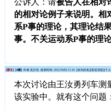
公诉人：请
被告人在相对
的相对论例子来说明。相
系P事的理论，其理论结
事。不关运动系P事的理
[楼主]
[4楼]
作者:
吴沂光
发表时间: 2012/10/02 11:16
[
加为好友
][
发送消息
][
个
本次讨论由王汝勇列车测
该实验中。就有这个问题