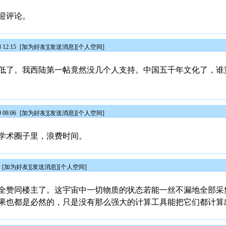
迎评论。
 12:15
[
加为好友
][
发送消息
][
个人空间
]
低了。我西陆第一帖竟然没几个人支持。中国五千年文化了，谁
 08:06
[
加为好友
][
发送消息
][
个人空间
]
学术圈子里，浪费时间。
[
加为好友
][
发送消息
][
个人空间
]
全赞同楼主了。这宇宙中一切物质的状态若能一丝不漏地全部采
果也都是必然的，只是没有那么强大的计算工具能把它们都计算