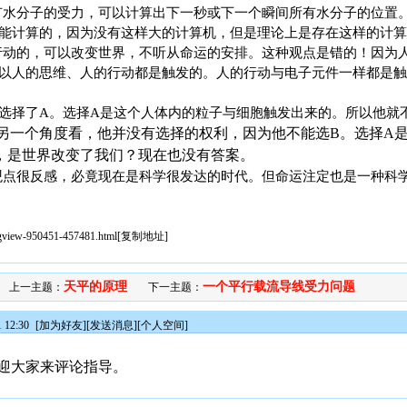
水分子的受力，可以计算出下一秒或下一个瞬间所有水分子的位置
能计算的，因为没有这样大的计算机，但是理论上是存在这样的计算
动的，可以改变世界，不听从命运的安排。这种观点是错的！因为
以人的思维、人的行动都是触发的。人的行动与电子元件一样都是触
择了A。选择A是这个人体内的粒子与细胞触发出来的。所以他就不
另一个角度看，他并没有选择的权利，因为他不能选B。选择A
，是世界改变了我们？现在也没有答案。
点很反感，必竟现在是科学很发达的时代。但命运注定也是一种科
sgview-950451-457481.html
[
复制地址
]
天平的原理
一个平行载流导线受力问题
上一主题：
下一主题：
 12:30
[
加为好友
][
发送消息
][
个人空间
]
迎大家来评论指导。