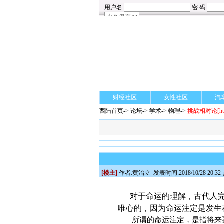
财经社区
女性社区
汽
西陆首页
->
论坛
->
学术
-> 物理->
挑战相对论
[h
[楼主]
作者:
黄治立
发表时间:2018/10/28 20:32
对于命运的理解，古代人完
唯心的，因为命运注定是发生
所谓的命运注定，是指将来要