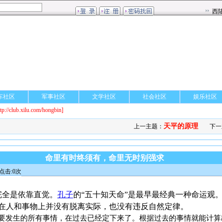
车社区
军事社区
文学社区
社会社区
娱乐社区
ttp://club.xilu.com/hongbin]
天平的原理
上一主题：
下一
命里有时终须有，命里无时别强求
点击:0次
全是依靠直觉。
孔子
的“五十知天命”是最早最经典一种命运观
在人和事物上并没有脱离实际，也没有违反自然定律。
发生的所有事情，在过去已经定下来了。根据过去的事情就能计算