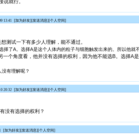
接说就行。
9 13:41
[
加为好友
][
发送消息
][
个人空间
]
想测试一下有多少人理解，能不通过。
选择了A。选择A是这个人体内的粒子与细胞触发出来的。所以他就不
另一个角度看，他并没有选择的权利，因为他不能选B。选择A
人没有理解呢？
0 20:32
[
加为好友
][
发送消息
][
个人空间
]
有没有选择的权利？
1
[
加为好友
][
发送消息
][
个人空间
]