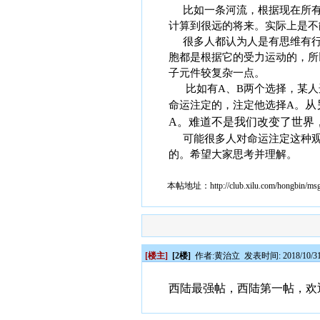
比如一条河流，根据现在所有
计算到很远的将来。实际上是不
很多人都认为人是有思维有行
胞都是根据它的受力运动的，所
子元件较复杂一点。
比如有A、B两个选择，某人选
从
命运注定的，注定他选择A。
A。难道不是我们改变了世界
可能很多人对命运注定这种观
的。希望大家思考并理解。
本帖地址：
http://club.xilu.com/hongbin/m
[楼主]
[2楼]
作者:
黄治立
发表时间: 2018/10/31
西陆最强帖，西陆第一帖，欢