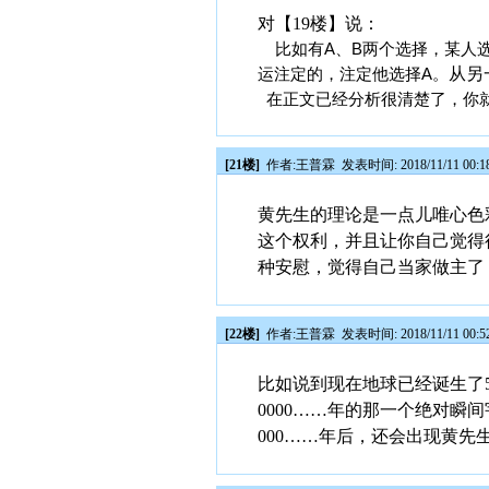
对【19楼】说：
比如有A、B两个选择，某人
从另
运注定的，注定他选择A。
在正文已经分析很清楚了，你
[21楼]
作者:
王普霖
发表时间: 2018/11/11 00:1
黄先生的理论是一点儿唯心色
这个权利，并且让你自己觉得
种安慰，觉得自己当家做主了
[22楼]
作者:
王普霖
发表时间: 2018/11/11 00:5
比如说到现在地球已经诞生了500000
0000……年的那一个绝对瞬间宇
000……年后，还会出现黄