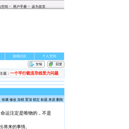
游戏社区
个人空间
一个平行载流导线受力问题
主题：
收藏
修改
加精
置顶
锁定
标题
来源
删除
。命运注定是唯物的，不是
出将来的事情。