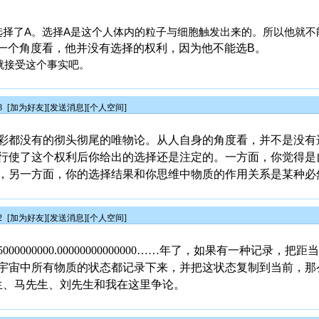
选择了A。选择A是这个人体内的粒子与细胞触发出来的。所以他就不
一个角度看，他并没有选择的权利，因为他不能选B。
就接受这个事实吧。
8
[
加为好友
][
发送消息
][
个人空间
]
彩都没有的彻头彻尾的唯物论。从人自身的角度看，并不是没有
行使了这个权利后你给出的选择还是注定的。一方面，你觉得是
，另一方面，你的选择结果和你思维中物质的作用关系是某种必
2
[
加为好友
][
发送消息
][
个人空间
]
0000.00000000000000……年了，如果有一种记录，把距当前-5000
宙中所有物质的状态都记录下来，并把这状态复制到当前，那么5000000
先生、马先生、刘先生和我在这里争论。