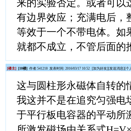
来的实验否定。或者可以
有边界效应；充满电后，
等效于一个不带电体。如
就都不成立，不管后面的
[楼主]
[10楼]
作者:
541218
发表时间: 2016/03/17 10:52
[
加为好友
][
发送消息
][
个
这与圆柱形永磁体自转的
我这并不是在追究匀强电
于平行板电容器的平动所
所激发磁场由关系式H=V