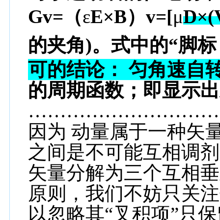
Gv=（
ε
E
×B）v=[
μ
D×(
的夹角)。式中的“
脚标
可的结论： 匀角速自
的
周期函数；即显示出
…………………………
因为 动量属于一种矢
之间是不可能互相调剂
矢量分解为三个互相垂
原则，我们不妨只关注
以忽略其“叉积项”只保