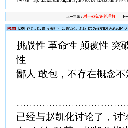
本帖地址：
http://club.xilu.com/hongbin/msgview-950451-425835.html
[
复制地
对一些知识的理解
上一主题：
下
[楼主]
[2楼]
作者:
541218
发表时间: 2016/03/15 18:15
[
加为好友
][
发送消息
][
个
挑战性 革命性 颠覆性 
性
鄙人 敢包，不存在概念不
……………………………
已经与赵凯化讨论了，讨论