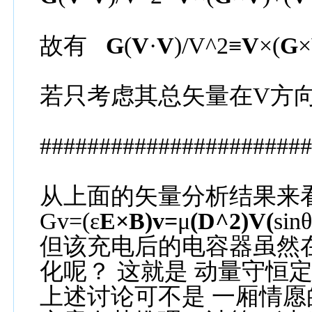
故有
G
(
V
·
V
)/V^2≡
V
×(
G
×
若只考虑其总矢量在
V
方
######################
从上面的矢量分析结果来
Gv=(
ε
E×B)v=
μ
(D^2)V(
sin
但该充电后的电容器虽然
化呢？
这就是
动量守恒
上述讨论可不是
一厢情愿