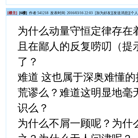
[楼主]
[6楼]
作者:
541218
发表时间: 2016/03/16 22:03
[
加为好友
][
发送消息
][
个
为什么动量守恒定律存在
且在鄙人的反复唠叨（提
了？
难道 这也属于深奥难懂
荒谬么？难道这明显地毫
识么？
为什么不屑一顾呢？为什