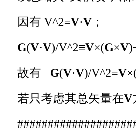
因有 V^2≡
V
·
V
；
G
(
V
·
V
)/V^2≡
V
×(
G
×
V
)
故有
G
(
V
·
V
)/V^2≡
V
×
若只考虑其总矢量在
V
###################