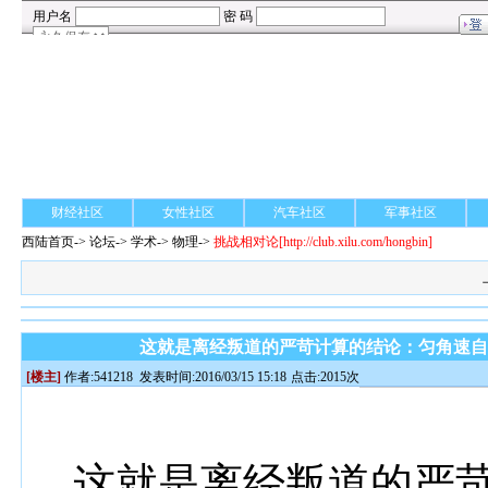
财经社区
女性社区
汽车社区
军事社区
西陆首页
->
论坛
->
学术
-> 物理->
挑战相对论
[http://club.xilu.com/hongbin]
这就是离经叛道的严苛计算的结论：匀角速
[楼主]
作者:
541218
发表时间:2016/03/15 15:18
点击:2015次
这就是离经叛道的严