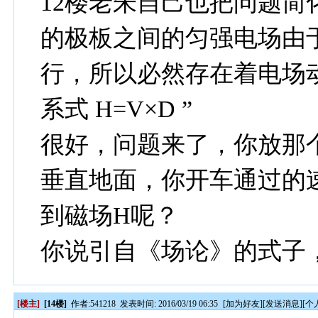
12楼老朱自己也把问题简
的极板之间的匀强电场由
行，所以必然存在着电场
系式 H=V×D ”
很好，问题来了，你放那
垂直地面，你开车通过的
到磁场H呢？
你说引自《场论》的式子
[楼主]
[14楼]
作者:
541218
发表时间: 2016/03/19 06:35
[
加为好友
][
发送消息
][
个