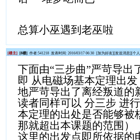
总算小巫遇到老巫啦
[楼主]
[8楼]
作者:
541218
发表时间: 2016/03/17 06:30
[
加为好友
][
发送消息
][
个
下面由
“
三步曲
”
严苛导出
即
从电磁场基本定理出发
地严苛导出了离经叛道的
读者同样可以
分三步
进
本定理的出处是否能够被
那就超出本课题的范围）
这里的出发点即所依据的