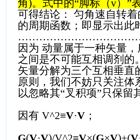
角
)
。式中的
“
脚标（
v
）
”
可得结论：
匀角速自转着
的周期函数；即显示出此
……………………………
因为
动量属于一种矢量，
之间是不可能互相调剂的
矢量分解为三个互相垂直
原则，我们不妨只关注体
以忽略其
“
叉积项
”
只保留
因有
V^2≡
V
·
V
；
G
(
V
·
V
)/V^2≡
V
×(
G
×
V
)+(
V