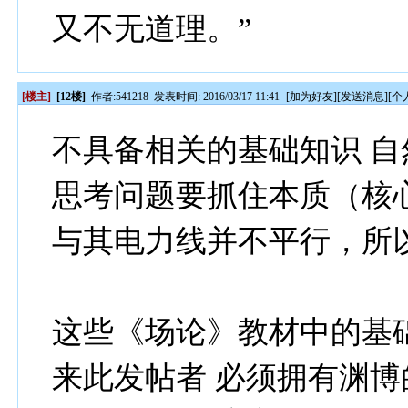
又不无道理。”
[楼主]
[12楼]
作者:
541218
发表时间: 2016/03/17 11:41
[
加为好友
][
发送消息
][
个
不具备相关的基础知识 
思考问题要抓住本质（核
与其电力线并不平行，所以
这些《场论》教材中的基
来此发帖者 必须拥有渊博