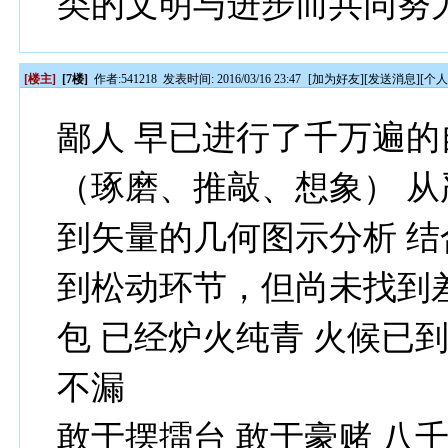
类的文明与进步而共同努
[楼主]
[7楼]
作者:
541218
发表时间: 2016/03/16 23:47
[
加为好友
][
发送消息
][
个
鄙人 早已进行了千万遍的
（琢磨、推敲、想象） 
到矢量的几何图示分析 
到松动环节，但尚未找到差
包 已经炉火纯青 火候已到
不漏
敢于摆擂台 敢于豪赌 八