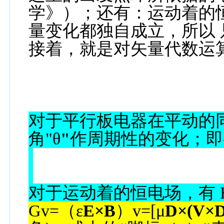
学》）；还有：运动着的
量变化都独自成立，所以
接着，就是对矢量代数运
对于平行板电器在平动的
角
"
θ
"
作周期性的变化；即
对于运动着的恒电场，有
Gv=
（
ε
E×B
）
v=[
μ
D×(V×D