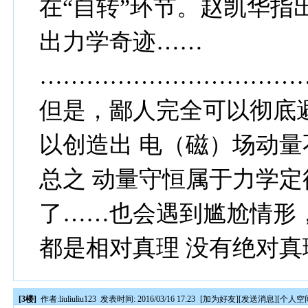
在“自转”环节。赵凯华指
出力学奇迹……
……………………………
但是，鄙人完全可以彻底
以创造出 电（磁）场动
总之 动量守恒属于力学定
了……也会遇到尴尬情形
都是相对真理 没有绝对真
[3楼]
作者:
liuliuliu123
发表时间: 2016/03/16 17:23
[
加为好友
][
发送消息
][
个人空