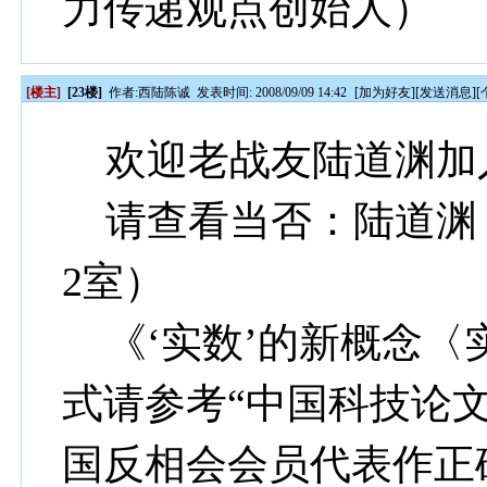
力传递观点创始人）
[楼主]
[23楼]
作者:
西陆陈诚
发表时间: 2008/09/09 14:42
[
加为好友
][
发送消息
][
欢迎老战友陆道渊加入
请查看当否：陆道渊（
2室）
《‘实数’的新概念〈
式请参考“中国科技论文
国反相会会员代表作正