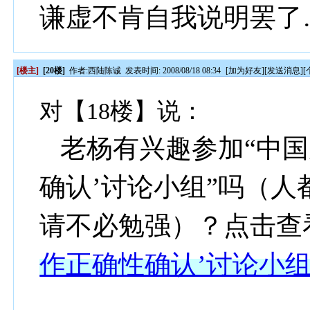
谦虚不肯自我说明罢了
[楼主]
[20楼]
作者:
西陆陈诚
发表时间: 2008/08/18 08:34
[
加为好友
][
发送消息
][
对【18楼】说：
老杨有兴趣参加“中国
确认’讨论小组”吗（
请不必勉强）？点击查
作正确性确认’讨论小组