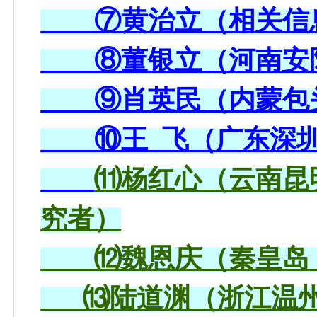
⑦黄治立（相关信
⑧董银立（河南安
⑨肖英民（内蒙包头
⑩王 飞（广东深圳
⑾杨红心（云南昆
究者）
⑿魏恩庆（秦皇岛，
⒀陆道渊（浙江温州三