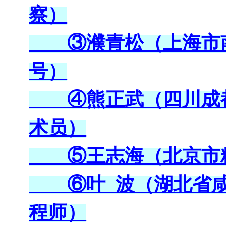
察）
③濮青松（上海市南汇
号）
④熊正武（四川成都
术员）
⑤王志海（北京市精
⑥叶 波（湖北省咸
程师）