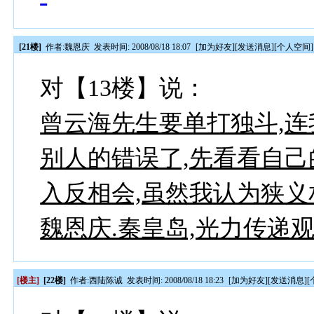
[21楼]
作者:
魏恩庆
发表时间: 2008/08/18 18:07
[
加为好友
][
发送消息
][
个人空间
]
对【13楼】说：
曾云海先生要单打独斗,连
别人的错误了,先看看自己
入反相会,虽然我认为狭义
魏恩庆.秦皇岛,光力传递观
[楼主]
[22楼]
作者:
西陆陈诚
发表时间: 2008/08/18 18:23
[
加为好友
][
发送消息
][