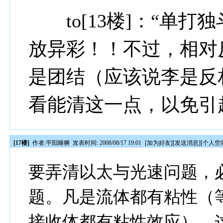
to[13楼]：“单打
放异彩！！不过，相对
是团结（应该说李是反
看能清这一点，以免引
[17楼]
作者:
平阳睡狮
发表时间: 2008/08/17 19:01
[
加为好友
][
发送消息
][
个人空
要弄清以太与光速问题，
题。凡是流体都有粘性（
接收体都有粘性效应），