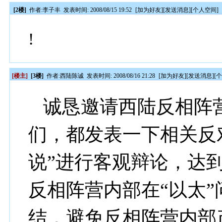
[2楼]
作者:
李子丰
发表时间: 2008/08/15 19:52
[
加为好友
][
发送消息
][
个人空间
]
!
[楼主]
[3楼]
作者:
西陆陈诚
发表时间: 2008/08/16 21:28
[
加为好友
][
发送消息
][
诚恳邀请西陆反相阵营
们，都发表一下相关反
说”进行客观辩论，达
反相阵营内部在“以太”
结，避免反相阵营内部