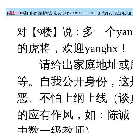
[楼主]
[10楼]
作者:
西陆陈诚
发表时间: 2008/08/17 07:52
[
加为好友
][
发送消息
][
多一个ya
对【9楼】说：
的虎将，欢迎yanghx！
请给出家庭地址或所
等。自我公开身份，这
恶、不怕上纲上线（谈
的应有作风，如：陈诚
中数一级教师）…