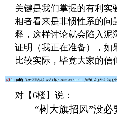
关键是我们掌握的有利实
相者看来是非惯性系的问
释，这样讨论就会陷入泥
证明（我正在准备），如
比较实际，毕竟大家的信
[楼主]
[8楼]
作者:
西陆陈诚
发表时间: 2008/08/17 01:01
[
加为好友
][
发送消息
][
对【6楼】说：
“树大旗招风”没必