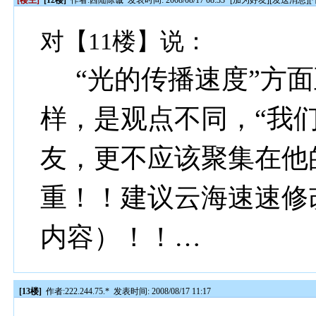
[楼主]
[12楼]
作者:
西陆陈诚
发表时间: 2008/08/17 08:33
[
加为好友
][
发送消息
][
对【11楼】说：
“光的传播速度”方面
样，是观点不同，“我
友，更不应该聚集在他的
重！！建议云海速速修
内容）！！…
[13楼]
作者:
222.244.75.*
发表时间: 2008/08/17 11:17