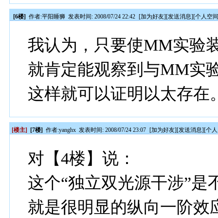
[6楼]
作者:
平阳睡狮
发表时间: 2008/07/24 22:42
[
加为好友
][
发送消息
][
个人空
我认为，只要使MM实验
就肯定能观察到与MM实
这样就可以证明以太存在
[楼主]
[7楼]
作者:
yanghx
发表时间: 2008/07/24 23:07
[
加为好友
][
发送消息
][
个人
对【4楼】说：
这个“独立双光源干涉”是
就是很明显的纵向一阶效