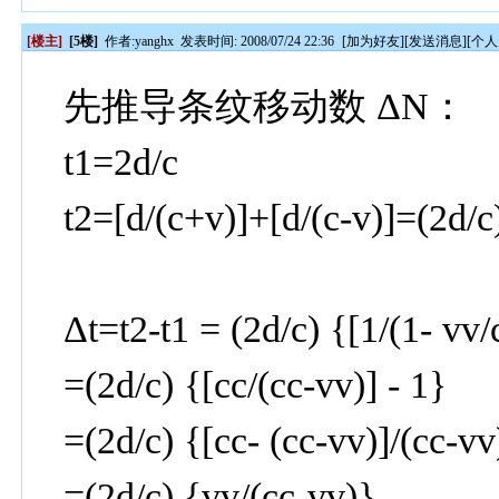
[楼主]
[5楼]
作者:
yanghx
发表时间: 2008/07/24 22:36
[
加为好友
][
发送消息
][
个人
先推导条纹移动数 ΔN：
t1=2d/c
t2=[d/(c+v)]+[d/(c-v)]=(2d/c)
Δt=t2-t1 = (2d/c) {[1/(1- vv/
=(2d/c) {[cc/(cc-vv)] - 1}
=(2d/c) {[cc- (cc-vv)]/(cc-vv
=(2d/c) {vv/(cc-vv)}