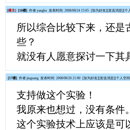
[楼主]
[16楼]
作者:
yanghx
发表时间: 2008/08/24 15:05
[
加为好友
][
发送消息
][
个
所以综合比较下来，还是
些？
就没有人愿意探讨一下其
[17楼]
作者:
jiuguang
发表时间: 2008/08/26 21:00
[
加为好友
][
发送消息
][
个人空
支持做这个实验！
我原来也想过，没有条件
这个实验技术上应该是可