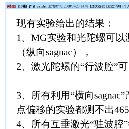
[楼主]
[10楼]
作者:
yanghx
发表时间: 2008/07/28 14:48
[
加为好友
][
发送消息
][
个
现有实验给出的结果：
1、MG实验和光陀螺可以测
（纵向sagnac），
2、激光陀螺的“行波腔”可
3、所有利用“横向sagn
点偏移的实验都测不出465m
4、所有互垂激光“驻波腔”