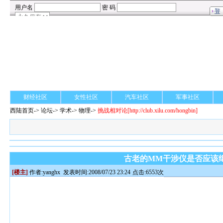
财经社区
女性社区
汽车社区
军事社区
西陆首页
->
论坛
->
学术
-> 物理->
挑战相对论
[http://club.xilu.com/hongbin]
古老的MM干涉仪是否应该
[楼主]
作者:
yanghx
发表时间:2008/07/23 23:24
点击:6553次