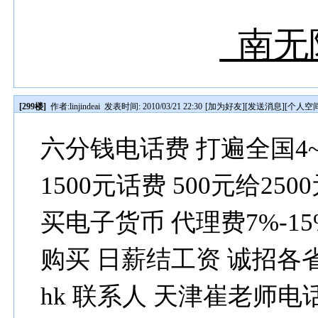
南无
[299楼]
作者:
linjindeai
发表时间: 2010/03/21 22:30
[
加为好友
][
发送消息
][
个人空
六分钱电话费 打遍全国4~6
1500元话费 500元给25
买电子货币 代理费7%-1
购买 日薪结工资 诚招各省代理
hk 联系人 天津崔老师电话：15