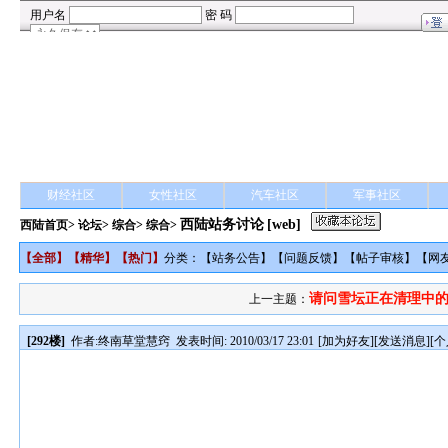
财经社区
女性社区
汽车社区
军事社区
西陆站务讨论
[web]
西陆首页
>
论坛
>
综合
> 综合>
【
全部
】【
精华
】【
热门
】
分类：【
站务公告
】【
问题反馈
】【
帖子审核
】【
网
请问雪坛正在清理中的0
上一主题：
[292楼]
作者:
终南草堂慧窍
发表时间: 2010/03/17 23:01
[
加为好友
][
发送消息
][
个