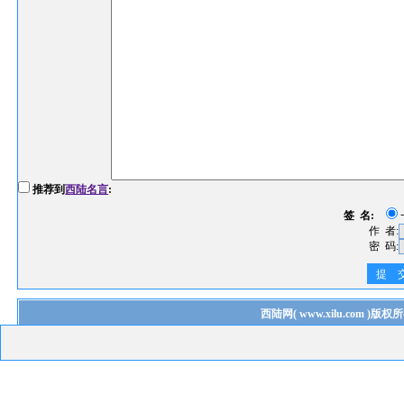
推荐到
西陆名言
:
签 名:
作 者:
密 码:
提 
西陆网
(
www.xilu.com
)版权