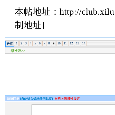
本帖地址：http://club.xilu.
制地址]
1
2
3
4
5
6
7
8
9
10
11
12
13
14
分页
彩推荐>>
简捷回复
[点此进入编辑器回帖页]
文明上网 理性发言