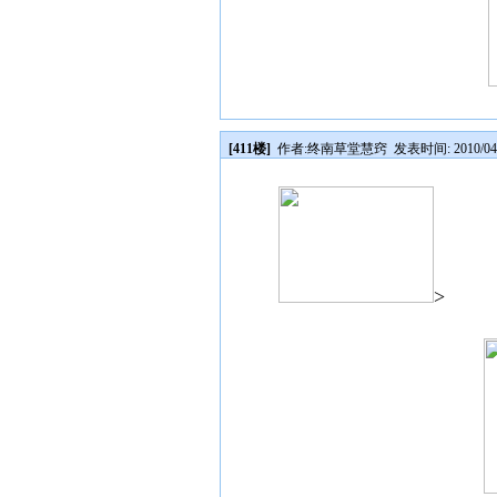
[411楼]
作者:
终南草堂慧窍
发表时间: 2010/04/2
>