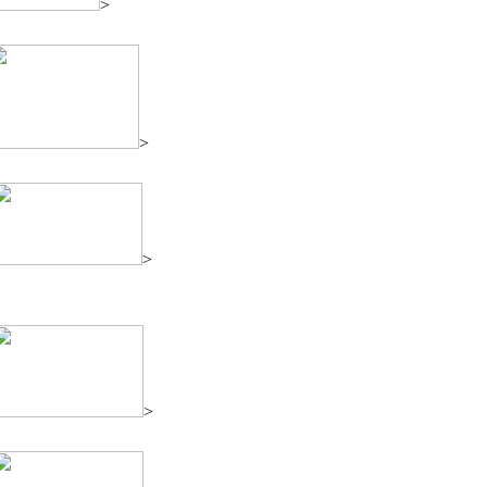
>
>
>
>