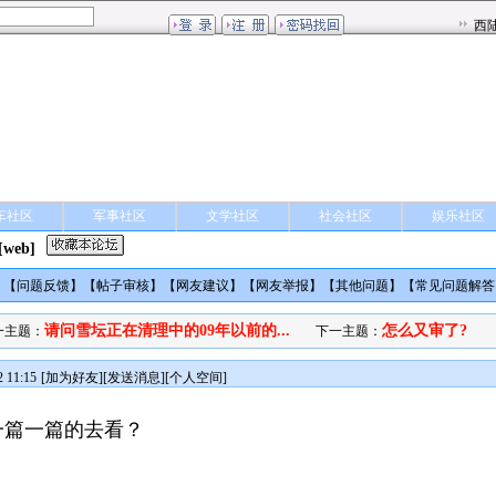
车社区
军事社区
文学社区
社会社区
娱乐社区
[web]
】【
问题反馈
】【
帖子审核
】【
网友建议
】【
网友举报
】【
其他问题
】【
常见问题解答
请问雪坛正在清理中的09年以前的...
怎么又审了?
一主题：
下一主题：
 11:15
[
加为好友
][
发送消息
][
个人空间
]
一篇一篇的去看？