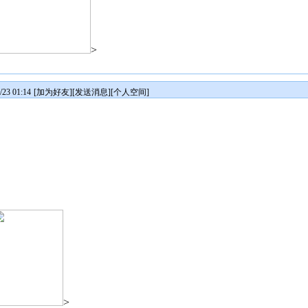
>
3 01:14
[
加为好友
][
发送消息
][
个人空间
]
>