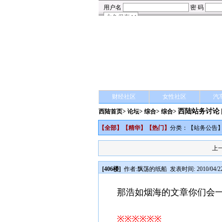
财经社区
女性社区
汽
西陆站务讨论
西陆首页
>
论坛
>
综合
> 综合>
【
全部
】【
精华
】【
热门
】
分类：【
站务公告
上
[406楼]
作者:
飘荡的纸船
发表时间: 2010/04/22
那浩如烟海的文章你们会
※※※※※※