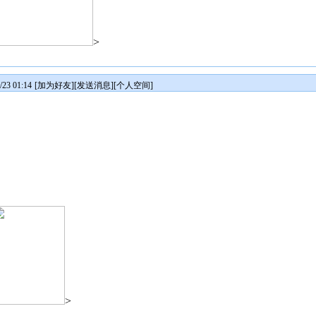
>
3 01:14
[
加为好友
][
发送消息
][
个人空间
]
>