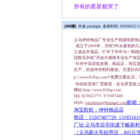
所有的星星都哭了
[408楼]
作者:
yiteshipin
发表时间: 2010/04/22 14
义乌伊特饰品厂专业生产韩国明星饰品--ww
成立于2004年，历经5年从最初的
工成品半成品。07年下半年为一韩国
冠熊毛衣链”开始大规模专业生产淘
针对中高层批发商，精品店，淘宝皇
生产，把成本控制到最低。无需任何
>
p://www.618sp.com
免费注册会员，
特别欢迎来厂里验货，在仓库货架
网站:http://www.618sp.com
QQ: 623022775 371697446
邮箱
MSN:
yiteshipin@hotmail.com
淘宝旺旺：伊特饰品店
电话：15267407729 1318516
厂址:义乌市后宅街道下畈新村3
（义乌新火车站旁边，801公