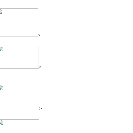
>
>
>