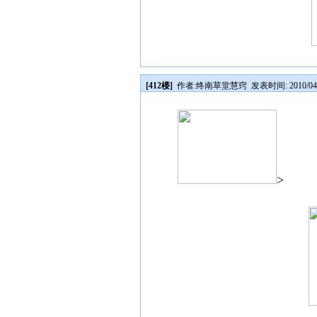
[412楼]
作者:
终南草堂慧窍
发表时间: 2010/04/2
>