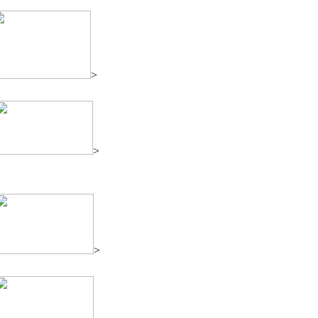
>
>
>