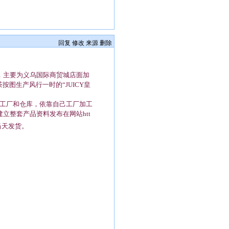
回复
修改
来源
删除
期，主要为义乌国际商贸城店面加
图生产风行一时的“JUICY皇
工厂和仓库，依靠自己工厂加工
建立整套产品资料发布在网站
htt
当天发货。