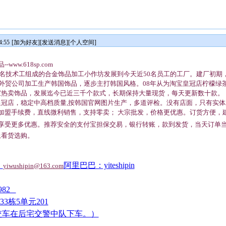
:55
[
加为好友
][
发送消息
][
个人空间
]
w.618sp.com
几名技术工组成的合金饰品加工小作坊发展到今天近50名员工的工厂。建厂初
外贸公司加工生产韩国饰品，逐步主打韩国风格。08年从为淘宝皇冠店柠檬绿茶按
宝热卖饰品，发展迄今已近三千个款式，长期保持大量现货，每天更新数十款。
冠店，稳定中高档质量,按韩国官网图片生产，多道评检。没有店面，只有实体
加盟手续费，直线微利销售，支持零卖； 大宗批发，价格更优惠。订货方便，
享受更多优惠。推荐安全的支付宝担保交易，银行转账，款到发货，当天订单
上看货选购。
：
阿里巴巴：yiteshipin
yiwushipin@163.com
1982
3栋5单元201
交车在后宅交警中队下车。）