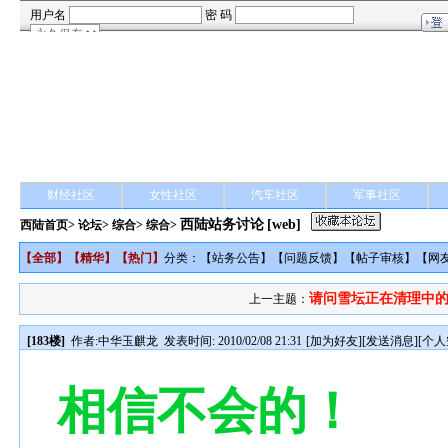
财经社区
女性社区
汽车社区
军事社区
西陆站务讨论
[web]
西陆首页
>
论坛
>
综合
> 综合>
【
全部
】【
精华
】【
热门
】
分类：【
站务公告
】【
问题反馈
】【
帖子审核
】【
网
请问雪坛正在清理中的0
上一主题：
[183楼]
作者:
中华玉麒龙
发表时间: 2010/02/08 21:31
[
加为好友
][
发送消息
][
个人
相信不会的！