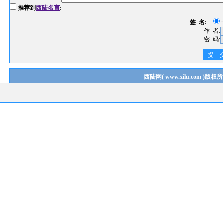
推荐到
西陆名言
:
签 名:
作 者:
密 码:
提 
西陆网
(
www.xilu.com
)版权