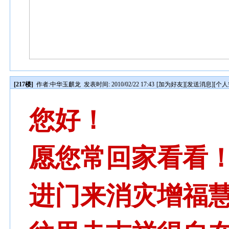
[217楼]
作者:
中华玉麒龙
发表时间: 2010/02/22 17:43
[
加为好友
][
发送消息
][
个人
您好！
愿您常回家看看
进门来消灾增福