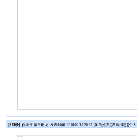
[215楼]
作者:
中华玉麒龙
发表时间: 2010/02/15 20:37
[
加为好友
][
发送消息
][
个人