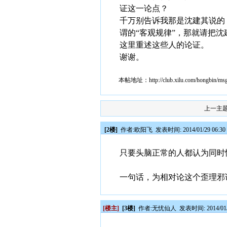
证这一论点？
千万别告诉我那是沈建其说的
谓的“客观规律”，那就请把
这里重述这些人的论证。
谢谢。
本帖地址：
http://club.xilu.com/hongbin/m
上一主
[2楼]
作者:
欧阳飞
发表时间: 2014/01/29 06:30
只要头脑正常的人都认为同时
一句话，为相对论这个歪理邪
[楼主]
[3楼]
作者:
无忧仙人
发表时间: 2014/01/