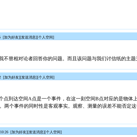
5
[
加为好友
][
发送消息
][
个人空间
]
我不替相对论者回答你的问题。而且该问题与我们讨信纸的主题
2
[
加为好友
][
发送消息
][
个人空间
]
个点到达空间A点是一个事件，在这一刻空间B点对应的是物体上
件。两个事件的同时性是客观事实。观察、测量的误差不能否定这
10:26
[
加为好友
][
发送消息
][
个人空间
]