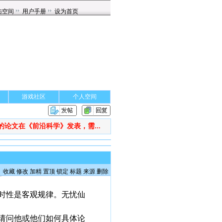
游戏社区
个人空间
的论文在《前沿科学》发表，需...
收藏
修改
加精
置顶
锁定
标题
来源
删除
时性是客观规律。无忧仙
请问他或他们如何具体论