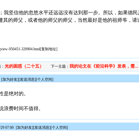
；我坚信他的忽悠水平还远远没有达到那一步。所以，如果德民
沈建其的师父，或者他的师父的师父，当然最好是他的祖师爷，请
sgview-950451-320904.html
[
复制地址
]
光的困惑（二十五）
我的论文在《前沿科学》发表，需...
题：
下一主题：
[
加为好友
][
发送消息
][
个人空间
]
性是绝对的。
说浪费时间不值得。
29 07:00
[
加为好友
][
发送消息
][
个人空间
]