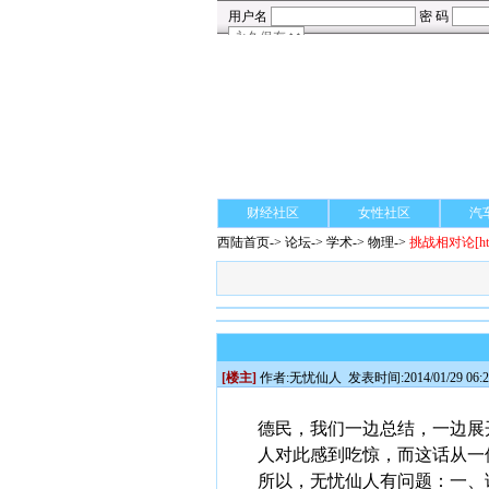
财经社区
女性社区
汽
西陆首页
->
论坛
->
学术
-> 物理->
挑战相对论
[h
[楼主]
作者:
无忧仙人
发表时间:2014/01/29 06:2
德民，我们一边总结，一边展
人对此感到吃惊，而这话从一
所以，无忧仙人有问题：一、