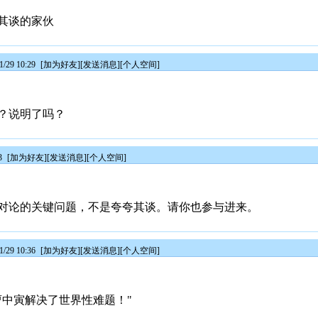
其谈的家伙
/29 10:29
[
加为好友
][
发送消息
][
个人空间
]
？说明了吗？
3
[
加为好友
][
发送消息
][
个人空间
]
对论的关键问题，不是夸夸其谈。请你也参与进来。
/29 10:36
[
加为好友
][
发送消息
][
个人空间
]
曹中寅解决了世界性难题！"