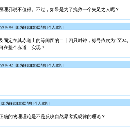
歪理邪说不值得。不过，如果是为了挽救一个失足之人呢？
29 07:04
[
加为好友
][
发送消息
][
个人空间
]
及固定在其赤道上的等间距的二十四只时钟，标号依次为1至24
何在整个赤道上实现？
29 07:42
[
加为好友
][
发送消息
][
个人空间
]
[
加为好友
][
发送消息
][
个人空间
]
正确的物理理论是不是反映自然界客观规律的理论？