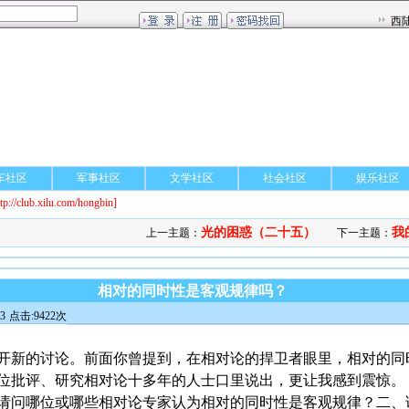
车社区
军事社区
文学社区
社会社区
娱乐社区
ttp://club.xilu.com/hongbin]
光的困惑（二十五）
我
上一主题：
下一主题：
相对的同时性是客观规律吗？
3
点击:9422次
开新的讨论。前面你曾提到，在相对论的捍卫者眼里，相对的同
位批评、研究相对论十多年的人士口里说出，更让我感到震惊。
请问哪位或哪些相对论专家认为相对的同时性是客观规律？二、