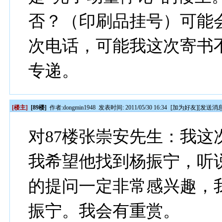
否？（印刷品挂号）可能
次电话，可能我这次寄书
专递。
[楼主]
[89楼]
作者:
dongmin1948
发表时间: 2011/05/30 16:34
[
加为好友
][
发送消
对87楼张崇安先生：我
我希望他找到杨振宁，听
的提问一定非常感兴趣，
振宁。我会有重赏。