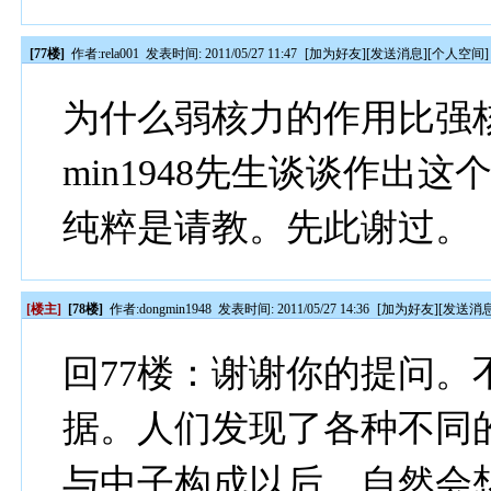
[77楼]
作者:
rela001
发表时间: 2011/05/27 11:47
[
加为好友
][
发送消息
][
个人空间
]
为什么弱核力的作用比强核
min1948先生谈谈作出
纯粹是请教。先此谢过。
[楼主]
[78楼]
作者:
dongmin1948
发表时间: 2011/05/27 14:36
[
加为好友
][
发送消
回77楼：谢谢你的提问
据。人们发现了各种不同
与中子构成以后，自然会