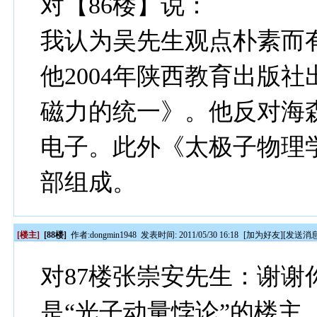
对【86楼】说：
我认为吴先生观点朴素而
他2004年陕西教育出版
磁力的统一》。他反对海
电子。此外《太极子物理
部组成。
[楼主]
[88楼]
作者:
dongmin1948
发表时间: 2011/05/30 16:18
[
加为好友
][
发送消
对87楼张崇安先生：谢
是“光子动量悖论”的楼主