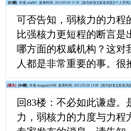
[83楼]
作者:
rela001
发表时间: 2011/05/28 11:56
[
加为好友
][
发送消息
][
个人空间
]
可否告知，弱核力的力程的
比强核力更短程的断言是
哪方面的权威机构？这对
人都是非常重要的事。很
[楼主]
[84楼]
作者:
dongmin1948
发表时间: 2011/05/28 13:00
[
加为好友
][
发送消
回83楼：不必如此谦虚
力，弱核力的力度与力程