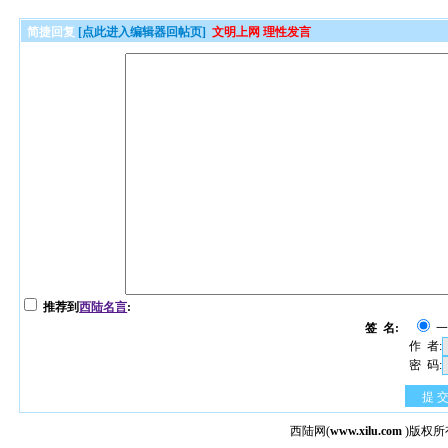
简捷回复
[点此进入编辑器回帖页]
文明上网 理性发言
推荐到
西陆名言
:
签 名:
作 者:
密 码:
提 
西陆网
(
www.xilu.com
)版权