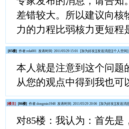
专家发布的消息，请告知
差错较大。所以建议向核
力的力程比弱核力更短程
[85楼]
作者:
rela001
发表时间: 2011/05/29 15:01
[
加为好友
][
发送消息
][
个人空间
]
本人就是注意到这个问题
从您的观点中得到我也可
[楼主]
[86楼]
作者:
dongmin1948
发表时间: 2011/05/29 20:06
[
加为好友
][
发送消
对85楼：我认为：首先是