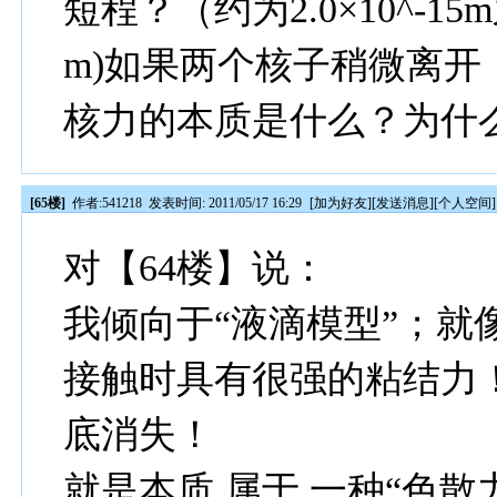
短程？（约为2.0×10^-15m
m)如果两个核子稍微离
核力的本质是什么？为什么
[65楼]
作者:
541218
发表时间: 2011/05/17 16:29
[
加为好友
][
发送消息
][
个人空间
]
对【64楼】说：
我倾向于“液滴模型”；就
接触时具有很强的粘结力
底消失！
就是本质 属于 一种“色散