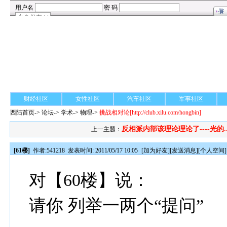
财经社区
女性社区
汽车社区
军事社区
西陆首页
->
论坛
->
学术
-> 物理->
挑战相对论
[http://club.xilu.com/hongbin]
反相派内部该理论理论了----光的..
上一主题：
[61楼]
作者:
541218
发表时间: 2011/05/17 10:05
[
加为好友
][
发送消息
][
个人空间
]
对【60楼】说：
请你 列举一两个“提问”