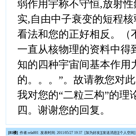
弱作用宇称不守恒,放射性
实,自由中子衰变的短程
看法和您的正好相反。（
一直从核物理的资料中得
知的四种宇宙间基本作用
的。。。”。故请教您对
我对您的“二粒三构”的理
四。谢谢您的回复。
[81楼]
作者:
rela001
发表时间: 2011/05/27 19:37
[
加为好友
][
发送消息
][
个人空间
]