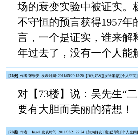
场的衰变实验中被证实。
不守恒的预言获得1957
言，一个是证实，谁来解
年过去了，没有一个人能
[74楼]
作者:
张崇安
发表时间: 2011/05/20 15:20
[
加为好友
][
发送消息
][
个人空间
]
对【73楼】说：吴先生“
要有大胆而美丽的猜想！
[75楼]
作者:
__hegel
发表时间: 2011/05/21 22:24
[
加为好友
][
发送消息
][
个人空间