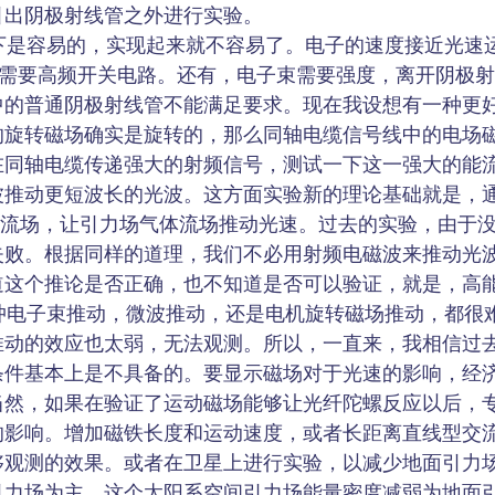
引出阴极射线管之外进行实验。
是容易的，实现起来就不容易了。电子的速度接近光速
段，需要高频开关电路。还有，电子束需要强度，离开阴极
中的普通阴极射线管不能满足要求。现在我设想有一种更
的旋转磁场确实是旋转的，那么同轴电缆信号线中的电场
在同轴电缆传递强大的射频信号，测试一下这一强大的能
推动更短波长的光波。这方面实验新的理论基础就是，通
体流场，让引力场气体流场推动光速。过去的实验，由于
失败。根据同样的道理，我们不必用射频电磁波来推动光
道这个推论是否正确，也不知道是否可以验证，就是，高
电子束推动，微波推动，还是电机旋转磁场推动，都很
推动的效应也太弱，无法观测。所以，一直来，我相信过
条件基本上是不具备的。要显示磁场对于光速的影响，经
当然，如果在验证了运动磁场能够让光纤陀螺反应以后，
的影响。增加磁铁长度和运动速度，或者长距离直线型交
够观测的效果。或者在卫星上进行实验，以减少地面引力
力场为主，这个太阳系空间引力场能量密度减弱为地面引力场能