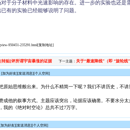
场对于分子材料中光速影响的存在。进一步的实验也还是
信已有的实验已经能够说明了问题。
sgview-950451-235291.html
[
复制地址
]
[转贴]评所谓宇宙暴涨的证据
关于“最速降线”（即 “旋轮线”.
：
下一主题：
[
加为好友
][
发送消息
][
个人空间
]
把原始思维般出来。为什么不精简一下呢？我们不讲历史，不讲
赞成他的叙事方式。主题应该突出，论据应该确凿。不要水分太
字，我的《绝对时空论》总共不过7万字。
[
加为好友
][
发送消息
][
个人空间
]