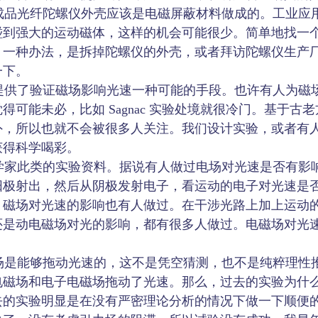
品光纤陀螺仪外壳应该是电磁屏蔽材料做成的。工业应
碰到强大的运动磁体，这样的机会可能很少。简单地找一
。一种办法，是拆掉陀螺仪的外壳，或者拜访陀螺仪生产
一下。
供了验证磁场影响光速一种可能的手段。也许有人为磁
得可能未必，比如 Sagnac 实验处境就很冷门。基于古
外，所以也就不会被很多人关注。我们设计实验，或者有
获得科学喝彩。
家此类的实验资料。据说有人做过电场对光速是否有影
阳极射出，然后从阴极发射电子，看运动的电子对光速是
。磁场对光速的影响也有人做过。在干涉光路上加上运动
还是动电磁场对光的影响，都有很多人做过。电磁场对光
能够拖动光速的，这不是凭空猜测，也不是纯粹理性推论，我
电磁场和电子电磁场拖动了光速。那么，过去的实验为什
去的实验明显是在没有严密理论分析的情况下做一下顺便