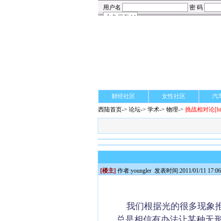
财经社区
女性社区
汽
西陆首页
->
论坛
->
学术
-> 物理->
挑战相对论
[h
[楼主]
作者:
youngler
发表时间:2011/01/11 17:06
我们根据光的很多现象推
总是相信有办法让某种无