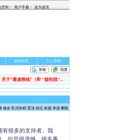
游戏社区
个人空间
关于“最速降线”（即 “旋轮线”...
：
藏
修改
取消加精
置顶
锁定
标题
来源
删除
拥有很多的支持者。我
速。但是很遗憾，很多事