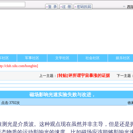
车社区
军事社区
文学社区
社会社区
娱乐社区
ttp://club.xilu.com/hongbin]
[转贴]评所谓宇宙暴涨的证据
上一主题：
下一主题
磁场影响光速实验失败与改进，
点击:3702次
收
测光是介质波。这种观点现在虽然并非主导，但是还是
形态物质的运动影响光的速度，比如磁场应该能够影响光