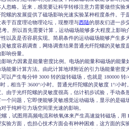
本人忽略。近来，感觉要让科学转移注意力需要做些实验
纤陀螺的发展提供了磁场影响光速实验某种程度条件。于
发表于百度理论物理论坛，现整理与
西陆
的朋友们进一步
考。所以首先需要计算，运动磁场能够多大程度上影响
行性以及是否容易实现。简易条件的运动磁场能够产生多
灵敏度容易调查，网络调查结果普通光纤陀螺的灵敏度是 
的影响份量。
影响力因素是能量密度比例。电场的能量和磁场的能量
力场能量计算方法。由此计算地球附近的引力场能量密度
以产生每分钟 3000 转的旋转磁场，也就是 180000 
小时，相当于 3600°/小时。普通光纤陀螺的灵敏度 1°/
度。由于光纤陀螺的灵敏度很高，估计初步试验，手动条
有一个问题，它即便能够灵敏感觉运动磁场，显示的是磁
场对于纯粹引力场空间里光速的影响。
，试图用高频电流和铁氧体来产生高速旋转磁场，用 Fiz
理实验方面，也担心技术方面会有种种困难，这方面的实