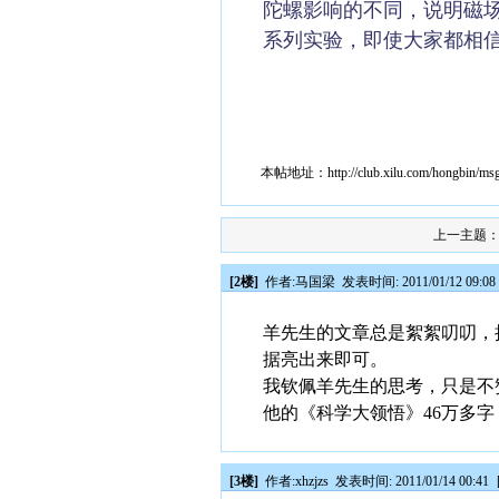
陀螺影响的不同，说明磁
系列实验，即使大家都相
本帖地址：
http://club.xilu.com/hongbin/m
上一主题
[2楼]
作者:
马国梁
发表时间: 2011/01/12 09:08
羊先生的文章总是絮絮叨叨，
据亮出来即可。
我钦佩羊先生的思考，只是不
他的《科学大领悟》46万多
[3楼]
作者:
xhzjzs
发表时间: 2011/01/14 00:41