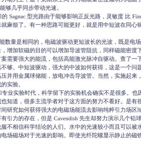
磁铁能够几乎同步带动光速。
agnac 型光路由于能够影响正反光路，灵敏度 比 Fiz
来就麻烦了。有一种思路可能更好，就是用中短波在同心
磁能数量是相同的，电磁波驱动更短波长的光波，既是电
量，增加软磁的目的可以增加导波管阻抗，同样磁能密度
案需要强大的能流，包括高能激光脉冲自驱动。查了一下，
远不够。中短波驱动，强大的中波如何获得，这是一个问
高压并用金属球储能，放电冲击导波管。当然，实施起来
成的实验。
专业实验时代，科学留下的实验机会确实不是很多。也
我也知道，很多主流学者对于这方面的努力不看好。是有
时间研究如何获得强大的电磁场能流去影响纯粹引力场区
引力的存在，但是 Cavendish 先生却努力演示几个
说服不相信科学结论的人们。水中的光速较小而且可以被
的电场磁场对于光速的影响。即使光纤陀螺显示静止的磁