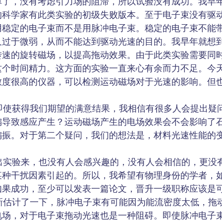
单了，没有考虑引力场的阻滞，所以试验没有成功。我早
的科学家有此类实验的初级失败版本。至于电子束没有驱
用稳定的电子束而不是用脉冲电子束。稳定的电子束不能
又过于微弱，从而不能达到驱动光速的目的。我早年就想
转速的旋转磁场，以提高拖动效果。由于此类实验需要同
这个时间精力。这方面的实验一直来心有余而力不足。今
敏度很高的仪器，可以检测运动磁场对于光速的影响。但
使获得我们期望的满意结果，我相信有很多人会提出疑
偏导致感应产生？运动磁场产生的电场效果会不会影响了
偏振。对于第二个疑问，我们的想法是，材料光速性能的
实验来，也没有人会感兴趣的，没有人会相信的，更没
某种干扰因素引起的。所以，我希望有物理身份的学者，
如果成功，至少可以发表一篇论文，晋升一级职称应该是
估计了一下，脉冲电子束有可能因为能流密度太低，拖
电场，对于电子束拖动光速也是一种阻碍。即使脉冲电子