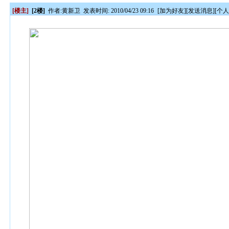
[楼主]
[2楼]
作者:
黄新卫
发表时间: 2010/04/23 09:16
[
加为好友
][
发送消息
][
个