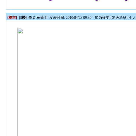
[楼主]
[3楼]
作者:
黄新卫
发表时间: 2010/04/23 09:30
[
加为好友
][
发送消息
][
个