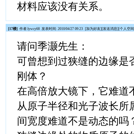
材料应该没有关系。
[17楼]
作者:
lywcy68
发表时间: 2010/04/27 09:23
[
加为好友
][
发送消息
][
个人空
请问季灏先生：
可曾想到过狭缝的边缘是
刚体？
在高倍放大镜下，它难道
从原子半径和光子波长所
间宽度难道不是动态的吗