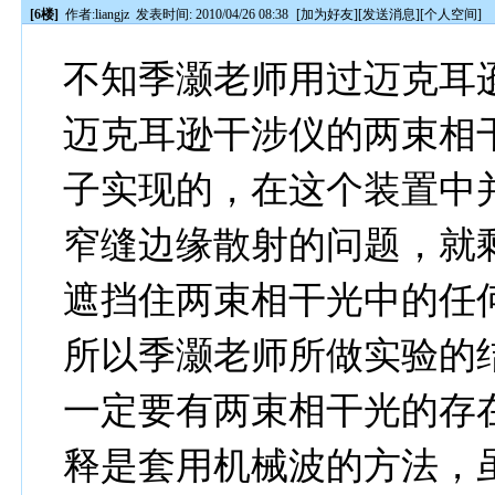
[6楼]
作者:
liangjz
发表时间: 2010/04/26 08:38
[
加为好友
][
发送消息
][
个人空间
]
不知季灏老师用过迈克耳
迈克耳逊干涉仪的两束相
子实现的，在这个装置中
窄缝边缘散射的问题，就
遮挡住两束相干光中的任
所以季灏老师所做实验的
一定要有两束相干光的存
释是套用机械波的方法，