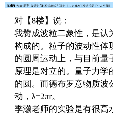
[12楼]
作者:
周宪
发表时间: 2010/04/27 05:44
[
加为好友
][
发送消息
][
个人空间
]
对【8楼】说：
我赞成波粒二象性，是认
构成的。粒子的波动性体
的圆周运动上，与目前量
原理是对立的。量子力学
的圆。而德布罗意物质波
动，λ=2πr。
季灏老师的实验是有很高