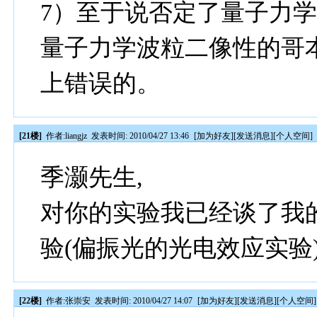
7）至于说否定了量子力学
量子力学波粒二像性的哥
上错误的。
[21楼]
作者:
liangjz
发表时间: 2010/04/27 13:46
[
加为好友
][
发送消息
][
个人空间
]
季灏先生,
对你的实验我已经谈了我
验(偏振光的光电效应实验)
[22楼]
作者:
张崇安
发表时间: 2010/04/27 14:07
[
加为好友
][
发送消息
][
个人空间
]