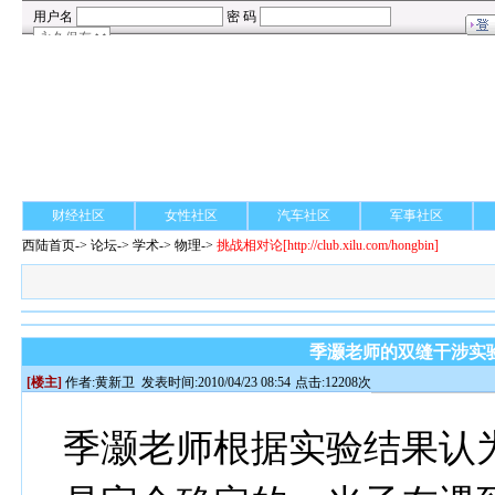
财经社区
女性社区
汽车社区
军事社区
西陆首页
->
论坛
->
学术
-> 物理->
挑战相对论
[http://club.xilu.com/hongbin]
季灏老师的双缝干涉实
[楼主]
作者:
黄新卫
发表时间:2010/04/23 08:54
点击:12208次
季灏老师根据实验结果认