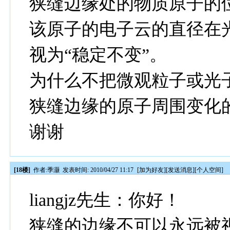
狭缝边缘处的物质原子的
该原子的电子云的直径在
视为“稳定不变”。
为什么不把微观粒子或光
狭缝边缘的原子周围变化
谢谢
[18楼]
作者:
季灏
发表时间: 2010/04/27 11:17
[
加为好友
][
发送消息
][
个人空间
]
liangjz先生：你好！
狭缝的边缘不可以永远被