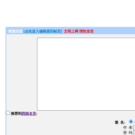
简捷回复
[点此进入编辑器回帖页]
文明上网 理性发言
推荐到
西陆名言
:
签 名:
作 者:
密 码: