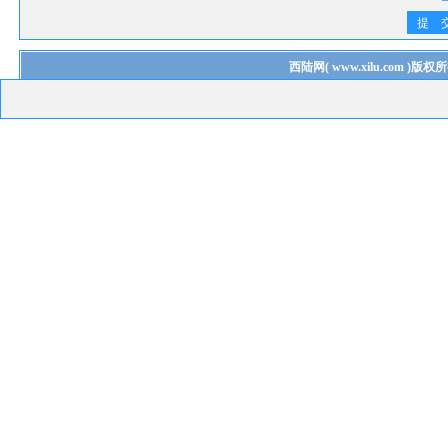
提 
西陆网
(
www.xilu.com
)版权