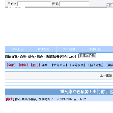
财经社区
女性社区
汽车社区
军事社区
西陆站务讨论
[web]
西陆首页
>
论坛
>
综合
> 综合>
【
全部
】【
精华
】【
热门
】
分类：【
站务公告
】【
问题反馈
】【
帖子审核
】【
网
上一主题
重污染红色预警！出门前，北
[楼主]
作者:
西陆小精灵
发表时间:2015/12/19 09:07
点击:69次