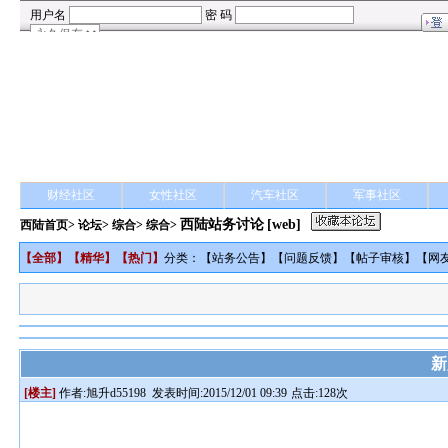
财经社区
女性社区
汽车社区
军事社区
西陆站务讨论
[web]
西陆首页
>
论坛
>
综合
> 综合>
【
全部
】【
精华
】【
热门
】
分类：【
站务公告
】【
问题反馈
】【
帖子审核
】【
网
新
[楼主]
作者:
旭升d55198
发表时间:2015/12/01 09:39
点击:128次