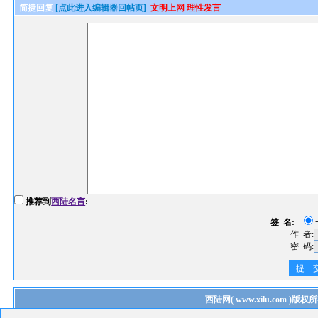
简捷回复
[点此进入编辑器回帖页]
文明上网 理性发言
推荐到
西陆名言
:
签 名:
作 者:
密 码:
提 
西陆网
(
www.xilu.com
)版权