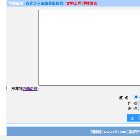
简捷回复
[点此进入编辑器回帖页]
文明上网 理性发言
推荐到
西陆名言
:
签 名:
作 者:
密 码:
提 
西陆网
(
www.xilu.com
)版权