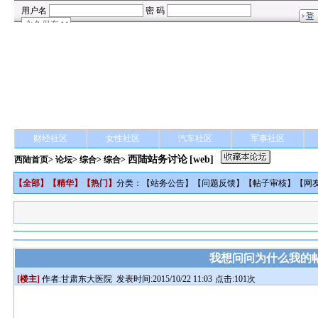
财经社区
女性社区
汽车社区
军事社区
西陆站务讨论
[web]
西陆首页
>
论坛
>
综合
> 综合>
【
全部
】【
精华
】【
热门
】
分类：【
站务公告
】【
问题反馈
】【
帖子审核
】【
网
我想问问为什么我的
[楼主]
作者:
甘肃东大医院
发表时间:2015/10/22 11:03
点击:101次