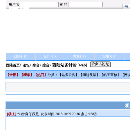
财经社区
女性社区
汽车社区
军事社区
西陆站务讨论
[web]
西陆首页
>
论坛
>
综合
> 综合>
【
全部
】【
精华
】【
热门
】
分类：【
站务公告
】【
问题反馈
】【
帖子审核
】【
网
租
[楼主]
作者:
良仔我是
发表时间:2015/10/09 20:36
点击:168次