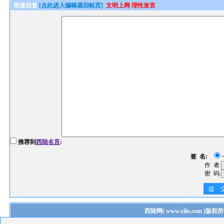
简捷回复
[点此进入编辑器回帖页]
文明上网 理性发言
推荐到
西陆名言
:
签 名:
作 者:
密 码:
提 
西陆网
(
www.xilu.com
)版权