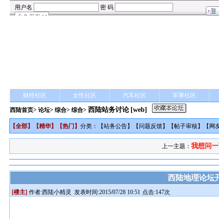
财经社区
女性社区
汽车社区
军事社区
西陆站务讨论
[web]
西陆首页
>
论坛
>
综合
> 综合>
【
全部
】【
精华
】【
热门
】
分类：【
站务公告
】【
问题反馈
】【
帖子审核
】【
网
我想问一
上一主题：
西陆地理论坛
[楼主]
作者:
西陆小精灵
发表时间:2015/07/28 10:51
点击:147次