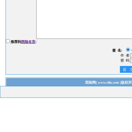
推荐到
西陆名言
:
签 名:
作 者:
密 码:
提 
西陆网
(
www.xilu.com
)版权