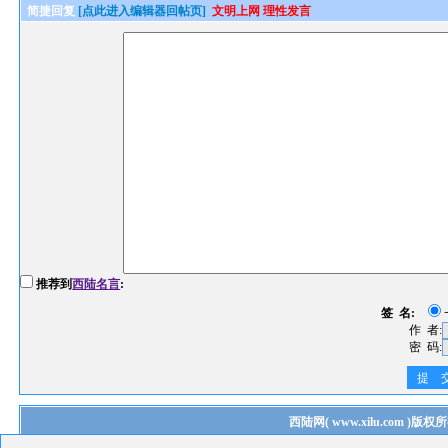
简捷回复
[点此进入编辑器回帖页]
文明上网 理性发言
推荐到
西陆名言
:
签 名:
作 者:
密 码:
提 
西陆网
(
www.xilu.com
)版权