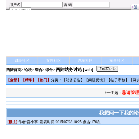
财经社区
女性社区
汽车社区
军事社区
西陆站务讨论
[web]
西陆首页
>
论坛
>
综合
> 综合>
【
全部
】【
精华
】【
热门
】
分类：【
站务公告
】【
问题反馈
】【
帖子审核
】【
网
恳请管理
上一主题：
我想问一下我的论
[楼主]
作者:
宫小亭
发表时间:2015/07/28 10:25
点击:176次