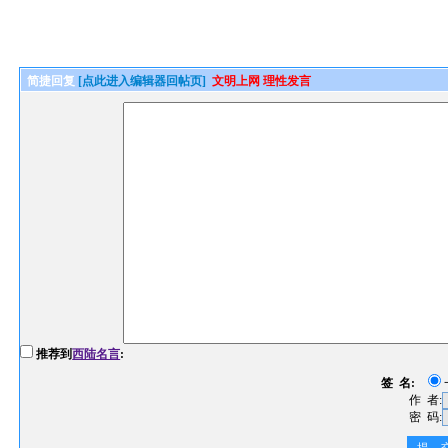
简捷回复
[点此进入编辑器回帖页]
文明上网 理性发言
推荐到
西陆名言
:
签 名:
作 者:
密 码: