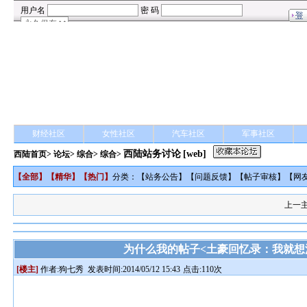
财经社区
女性社区
汽车社区
军事社区
西陆站务讨论
[web]
西陆首页
>
论坛
>
综合
> 综合>
【
全部
】【
精华
】【
热门
】
分类：【
站务公告
】【
问题反馈
】【
帖子审核
】【
网
上一
为什么我的帖子<土豪回忆录：我就想
[楼主]
作者:
狗七秀
发表时间:2014/05/12 15:43
点击:110次