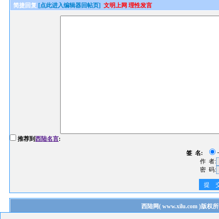
简捷回复
[点此进入编辑器回帖页]
文明上网 理性发言
推荐到
西陆名言
:
签 名:
作 者:
密 码:
提 
西陆网
(
www.xilu.com
)版权