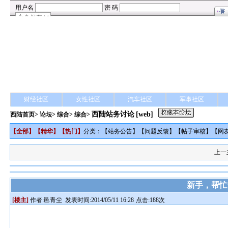
财经社区
女性社区
汽车社区
军事社区
西陆站务讨论
[web]
西陆首页
>
论坛
>
综合
> 综合>
【
全部
】【
精华
】【
热门
】
分类：【
站务公告
】【
问题反馈
】【
帖子审核
】【
网
上一
新手，帮忙
[楼主]
作者:
邑青尘
发表时间:2014/05/11 16:28
点击:188次